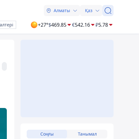
Алматы
Қаз
+27°
$
469.85
€
542.16
₽
5.78
алтері
Соңғы
Танымал