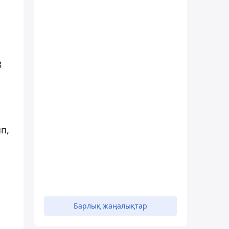
8
п,
Барлық жаңалықтар