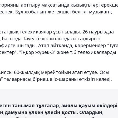
иторияны арттыру мақсатында қызықты әрі ерекш
еспек. Бұл жобаның жетекшісі белгілі музыкант,
отандық телехикаялар ұсынылады. 26 наурыздаа
басында Тәуелсіздік жолындағы тағдырын
эфирге шығады. Атап айтқанда, көрермендер "Туғ
ректер", "Іңкәр жүрек-3" және т.б телехикаяларды
изиясы 60-жылдық мерейтойын атап өтуде. Осы
 телеарнасы бірнеше іс-шараны өткізіп келеді.
еген танымал тұлғалар, зиялы қауым өкілдері
ң дамуына үлкен үлесін қосты. Олардың