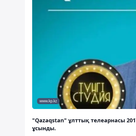
www.kp.kz
"Qazaqstan" ұлттық телеарнасы 2
ұсынды.