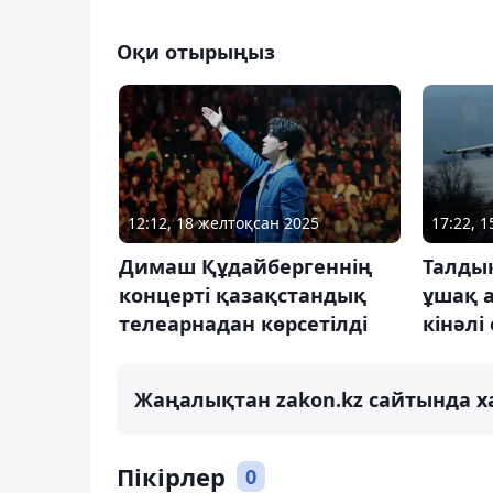
Оқи отырыңыз
12:12, 18 желтоқсан 2025
17:22, 
Димаш Құдайбергеннің
Талдық
концерті қазақстандық
ұшақ 
телеарнадан көрсетілді
кінәлі
Жаңалықтан zakon.kz сайтында х
Пікірлер
0