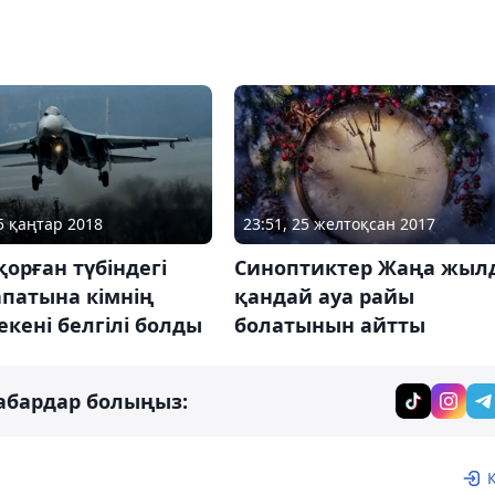
15 қаңтар 2018
23:51, 25 желтоқсан 2017
орған түбіндегі
Синоптиктер Жаңа жыл
апатына кімнің
қандай ауа райы
 екені белгілі болды
болатынын айтты
абардар болыңыз: