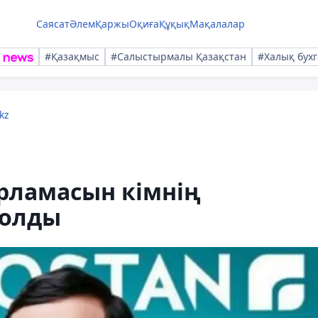
Саясат
Әлем
Қаржы
Оқиға
Құқық
Мақалалар
#Қазақмыс
#Салыстырмалы Қазақстан
#Халық бухг
kz
арламасын кімнің
 болды