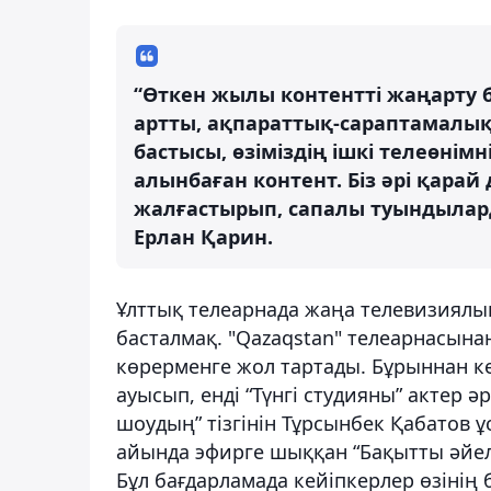
“Өткен жылы контентті жаңарту 
артты, ақпараттық-сараптамалық
бастысы, өзіміздің ішкі телеөнімні
алынбаған контент. Біз әрі қара
жалғастырып, сапалы туындылард
Ерлан Қарин.
Ұлттық телеарнада жаңа телевизиял
басталмақ. "Qazaqstan" телеарнасын
көрерменге жол тартады. Бұрыннан к
ауысып, енді “Түнгі студияны” актер ә
шоудың” тізгінін Тұрсынбек Қабатов 
айында эфирге шыққан “Бақытты әйел
Бұл бағдарламада кейіпкерлер өзіні