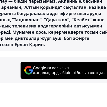
тпау — біздің парызымыз. Ақпанның басынан
қ арнаның “Алтын қорында” сақталған, кезінде
бұрынғы бағдарламаларды эфирге шығаруды
аның “Таңшолпан”, “Дара жол”, “Келбет” және
ндық телевизия ардагерлерінің қатысуымен
еді. Мұнымен қоса, көрермендерге тосын сы
р мен дикторлар жүргізуші боп эфирге
сөзін Ерлан Қарин.
Google-ға қосылып,
жаңалықтарды бірінші болып оқыңыз