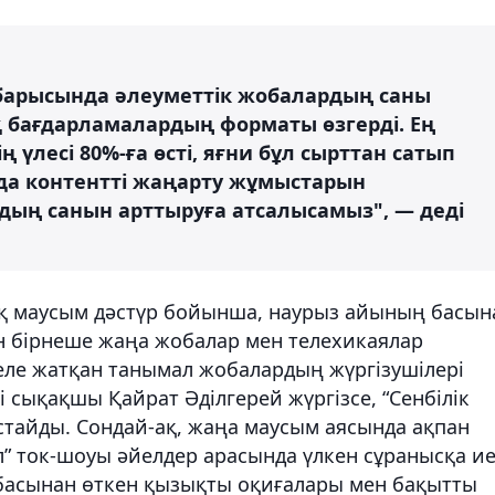
барысында әлеуметтік жобалардың саны
 бағдарламалардың форматы өзгерді. Ең
ң үлесі 80%-ға өсті, яғни бұл сырттан сатып
й да контентті жаңарту жұмыстарын
ың санын арттыруға атсалысамыз", — деді
ық маусым дәстүр бойынша, наурыз айының басын
ан бірнеше жаңа жобалар мен телехикаялар
еле жатқан танымал жобалардың жүргізушілері
рі сықақшы Қайрат Әділгерей жүргізсе, “Сенбілік
ұстайды. Сондай-ақ, жаңа маусым аясында ақпан
” ток-шоуы әйелдер арасында үлкен сұранысқа ие
ң басынан өткен қызықты оқиғалары мен бақытты