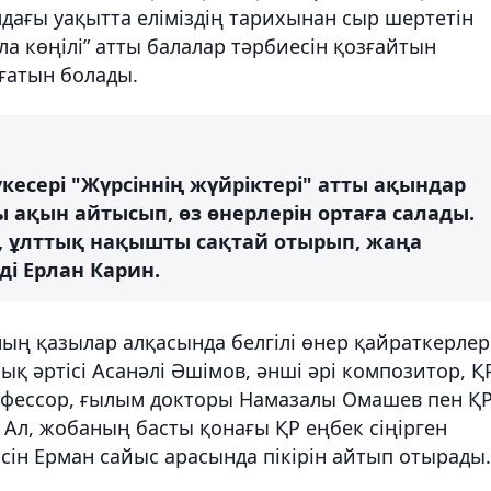
дағы уақытта еліміздің тарихынан сыр шертетін
а көңілі” атты балалар тәрбиесін қозғайтын
ғатын болады.
кесері "Жүрсіннің жүйріктері" атты ақындар
 ақын айтысып, өз өнерлерін ортаға салады.
і, ұлттық нақышты сақтай отырып, жаңа
і Ерлан Карин.
ның қазылар алқасында белгілі өнер қайраткерлері
қ әртісі Асанәлі Әшімов, әнші әрі композитор, Қ
рофессор, ғылым докторы Намазалы Омашев пен Қ
Ал, жобаның басты қонағы ҚР еңбек сіңірген
сін Ерман сайыс арасында пікірін айтып отырады.