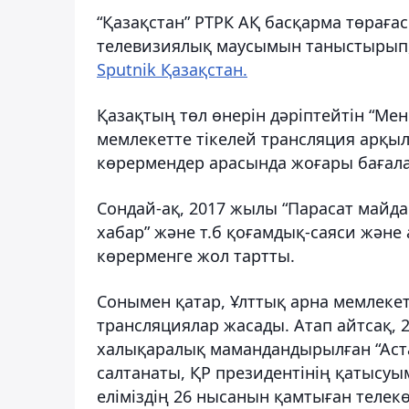
“Қазақстан” РТРК АҚ басқарма төраға
телевизиялық маусымын таныстырып,
Sputnik Қазақстан.
Қазақтың төл өнерін дәріптейтін “М
мемлекетте тікелей трансляция арқыл
көрермендер арасында жоғары бағал
Сондай-ақ, 2017 жылы “Парасат майданы
хабар” және т.б қоғамдық-саяси жән
көрерменге жол тартты.
Сонымен қатар, Ұлттық арна мемлекет
трансляциялар жасады. Атап айтсақ,
халықаралық мамандандырылған “Аст
салтанаты, ҚР президентінің қатысуы
еліміздің 26 нысанын қамтыған телекөп