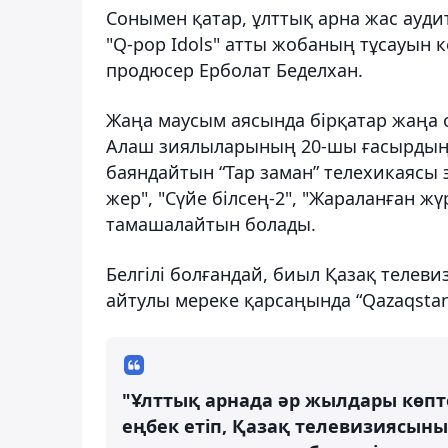
Сонымен қатар, ұлттық арна жас ауд
"Q-pop Idols" атты жобаның тұсауын к
продюсер Ерболат Беделхан.
Жаңа маусым аясында бірқатар жаңа 
Алаш зиялыларының 20-шы ғасырдың 
баяндайтын “Тар заман” телехикаясы 
жер", "Сүйе білсең-2", "Жараланған жү
тамашалайтын болады.
Белгілі болғандай, биыл Қазақ телев
айтулы мереке қарсаңында “Qazaqstan”
"Ұлттық арнада әр жылдары көпт
еңбек етіп, Қазақ телевизиясыны