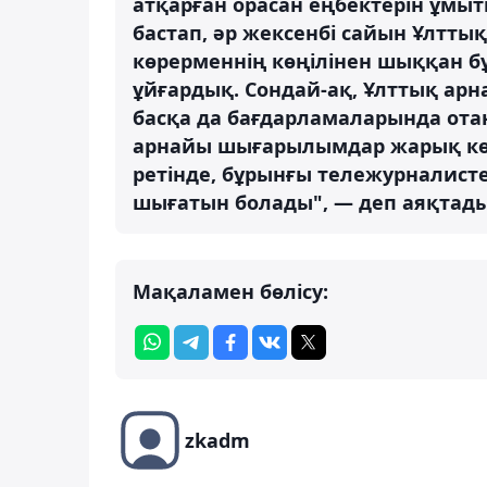
атқарған орасан еңбектерін ұмы
бастап, әр жексенбі сайын Ұлтты
көрерменнің көңілінен шыққан 
ұйғардық. Сондай-ақ, Ұлттық арн
басқа да бағдарламаларында ота
арнайы шығарылымдар жарық көр
ретінде, бұрынғы тележурналисте
шығатын болады", — деп аяқтады 
Мақаламен бөлісу:
zkadm