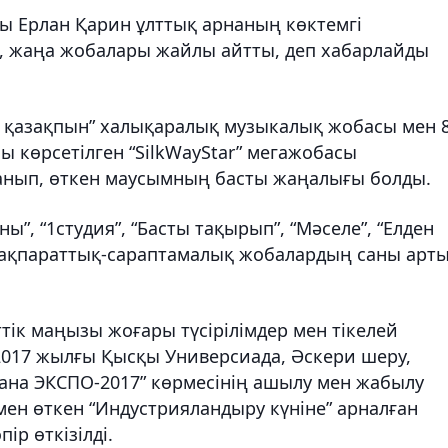
сы Ерлан Қарин ұлттық арнаның көктемгі
 жаңа жобалары жайлы айтты, деп хабарлайды
ен қазақпын” халықаралық музыкалық жобасы мен 
ы көрсетілген “SilkWayStar” мегажобасы
анып, өткен маусымның басты жаңалығы болды.
”, “1студия”, “Басты тақырып”, “Мәселе”, “Елден
е ақпараттық-сараптамалық жобалардың саны арты
тік маңызы жоғары түсірілімдер мен тікелей
 2017 жылғы Қысқы Универсиада, Әскери шеру,
ана ЭКСПО-2017” көрмесінің ашылу мен жабылу
мен өткен “Индустрияландыру күніне” арналған
ір өткізілді.