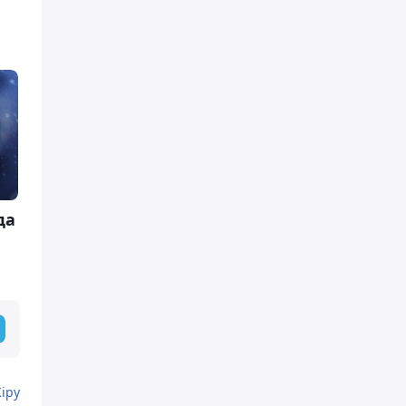
да
Кіру