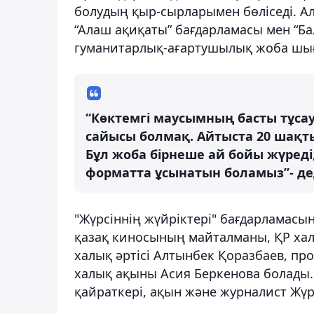
болудың қыр-сырларымен бөліседі. Ал
“Алаш ақиқаты” бағдарламасы мен “Бал
гуманитарлық-ағартушылық жоба шы
“Көктемгі маусымның басты тұсау
сайысы болмақ. Айтыста 20 шақты
Бұл жоба бірнеше ай бойы жүред
форматта ұсынатын боламыз”- дед
"Жүрсіннің жүйріктері" бағдарламасы
қазақ киносының майталманы, ҚР халы
халық әртісі Алтынбек Қоразбаев, п
халық ақыны Асия Беркенова болады. 
қайраткері, ақын және журналист Жүр