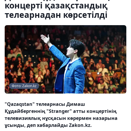
концерті қазақстандық
телеарнадан көрсетілді
Фото: Zakon.kz
"Qazaqstan" телеарнасы Димаш
Құдайбергеннің "Stranger" атты концертінің
телевизиялық нұсқасын көрермен назарына
ұсынды, деп хабарлайды Zakon.kz.