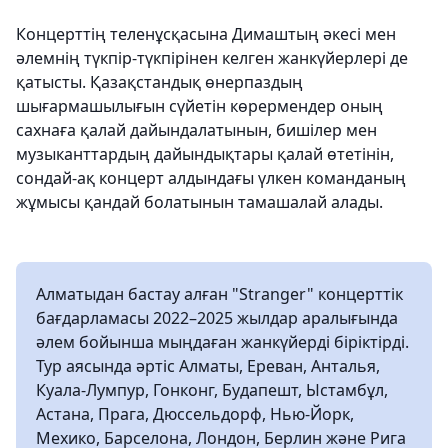
Концерттің теленұсқасына Димаштың әкесі мен
әлемнің түкпір-түкпірінен келген жанкүйерлері де
қатысты. Қазақстандық өнерпаздың
шығармашылығын сүйетін көрермендер оның
сахнаға қалай дайындалатынын, бишілер мен
музыканттардың дайындықтары қалай өтетінін,
сондай-ақ концерт алдындағы үлкен команданың
жұмысы қандай болатынын тамашалай алады.
Алматыдан бастау алған "Stranger" концерттік
бағдарламасы 2022–2025 жылдар аралығында
әлем бойынша мыңдаған жанкүйерді біріктірді.
Тур аясында әртіс Алматы, Ереван, Анталья,
Куала-Лумпур, Гонконг, Будапешт, Ыстамбұл,
Астана, Прага, Дюссельдорф, Нью-Йорк,
Мехико, Барселона, Лондон, Берлин және Рига