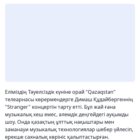
Еліміздің Тәуелсіздік күніне орай "Qazaqstan"
телеарнасы көрермендерге Димаш Құдайбергеннің
"Stranger" концертін тарту етті. Бұл жай ғана
музыкалық кеш емес, әлемдік деңгейдегі ауқымды
шоу. Онда қазақтың ұлттық нақыштары мен
заманауи музыкалық технологиялар шебер үйлесіп,
ерекше сахналық көрініс қалыптастырған.