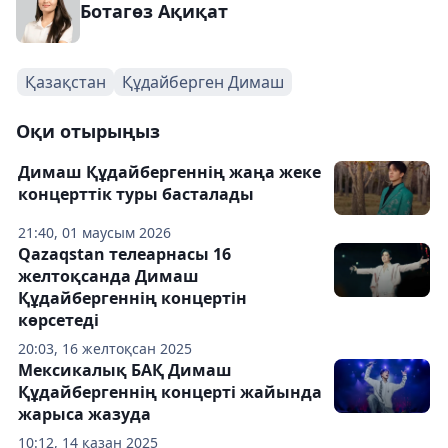
Ботагөз Ақиқат
Қазақстан
Құдайберген Димаш
Оқи отырыңыз
Димаш Құдайбергеннің жаңа жеке
концерттік туры басталады
21:40, 01 маусым 2026
Qazaqstan телеарнасы 16
желтоқсанда Димаш
Құдайбергеннің концертін
көрсетеді
20:03, 16 желтоқсан 2025
Мексикалық БАҚ Димаш
Құдайбергеннің концерті жайында
жарыса жазуда
10:12, 14 қазан 2025