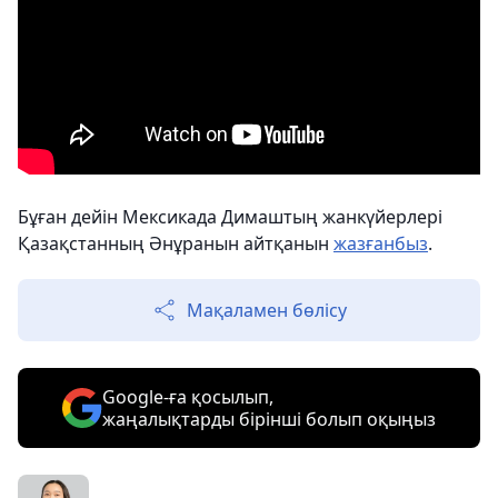
Бұған дейін Мексикада Димаштың жанкүйерлері
Қазақстанның Әнұранын айтқанын
жазғанбыз
.
Мақаламен бөлісу
Google-ға қосылып,
жаңалықтарды бірінші болып оқыңыз