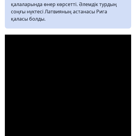
қалаларында өнер көрсетті. Әлемдік турдың
соңғы нүктесі Латвияның астанасы Рига
қаласы болды.