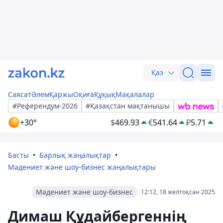
Қаз
Саясат
Әлем
Қаржы
Оқиға
Құқық
Мақалалар
#Референдум-2026
#Қазақстан мақтанышы
+30°
$
469.93
€
541.64
₽
5.71
Басты
Барлық жаңалықтар
Мәдениет және шоу-бизнес жаңалықтары
Мәдениет және шоу-бизнес
12:12, 18 желтоқсан 2025
Димаш Құдайбергеннің