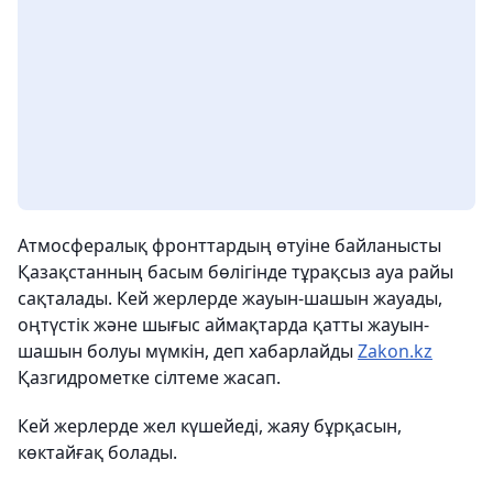
Атмосфералық фронттардың өтуіне байланысты
Қазақстанның басым бөлігінде тұрақсыз ауа райы
сақталады. Кей жерлерде жауын-шашын жауады,
оңтүстік және шығыс аймақтарда қатты жауын-
шашын болуы мүмкін, деп хабарлайды
Zakon.kz
Қазгидрометке сілтеме жасап.
Кей жерлерде жел күшейеді, жаяу бұрқасын,
көктайғақ болады.