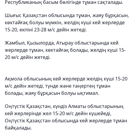
Республиканың басым бөлігінде тұман сақталады.
Шығыс Қазақстан облысында тұман, жаяу бұрқасын,
көктайғақ болуы мүмкін, желдің күші кей жерлерде
15-20, екпіні 23-28 м/с дейін жетеді.
Жамбыл, Қызылорда, Атырау облыстарында кей
жерлерде тұман, көктайғақ болады, желдің күші 15-
20 м/с дейін жетеді.
Ақмола облысының кей жерлерде желдің күші 15-20
м/с дейін жетеді, түнде және таңертең тұман
болады, жаяу бұрқасын болуы ықтимал.
Оңтүстік Қазақстан, күндіз Алматы облыстарының
кей жерлерінде жел 15-20 м/с дейін күшейеді,
Оңтүстік Қазақстан облысында кей жерлерде тұман
байқалады.