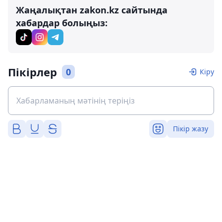
Жаңалықтан zakon.kz сайтында
хабардар болыңыз:
Пікірлер
0
Кіру
Пікір жазу