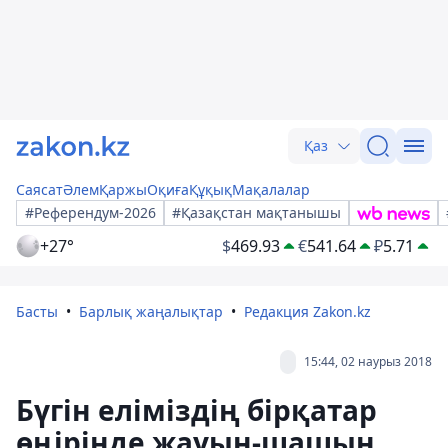
Қаз
Саясат
Әлем
Қаржы
Оқиға
Құқық
Мақалалар
#Референдум-2026
#Қазақстан мақтанышы
+27°
$
469.93
€
541.64
₽
5.71
Басты
Барлық жаңалықтар
Редакция Zakon.kz
15:44, 02 наурыз 2018
Бүгін еліміздің бірқатар
өңірінде жауын-шашын