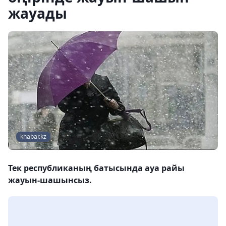
жауады
khabar.kz
Тек республиканың батысында ауа райы
жауын-шашынсыз.