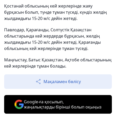
Қостанай облысының кей жерлерінде жаяу
бұрқасын болып, түнде тұман түседі, күндіз желдің
жылдамдығы 15-20 м/с дейін жетеді.
Павлодар, Қарағанды, Солтүстік Қазақстан
облыстарында кей жердерде бұрқасын, желдің
жылдамдығы 15-20 м/с дейін жетеді, Қарағанды
облысының кей жерлерінде тұман түседі.
Маңғыстау, Батыс Қазақстан, Ақтобе облыстарының
кей жерлерінде тұман болады.
Мақаламен бөлісу
Google-ға қосылып,
жаңалықтарды бірінші болып оқыңыз