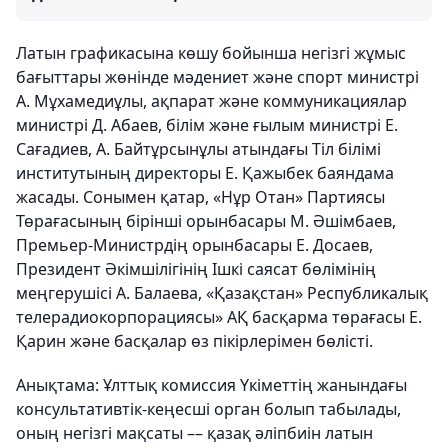
Латын графикасына көшу бойынша негізгі жұмыс
бағыттары жөнінде мәдениет және спорт министрі
А. Мұхамедиұлы, ақпарат және коммуникациялар
министрі Д. Абаев, білім және ғылым министрі Е.
Сағадиев, А. Байтұрсынұлы атындағы Тіл білімі
институтының директоры Е. Қажыбек баяндама
жасады. Сонымен қатар, «Нұр Отан» Партиясы
Төрағасының бірінші орынбасары М. Әшімбаев,
Премьер-Министрдің орынбасары Е. Досаев,
Президент Әкімшілігінің Ішкі саясат бөлімінің
меңгерушісі А. Балаева, «Қазақстан» Республикалық
телерадиокорпорациясы» АҚ басқарма төрағасы Е.
Қарин және басқалар өз пікірлерімен бөлісті.
Анықтама: Ұлттық комиссия Үкіметтің жанындағы
консультативтік-кеңесші орган болып табылады,
оның негізгі мақсаты –– қазақ әліпбиін латын