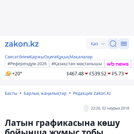
Қаз
Саясат
Әлем
Қаржы
Оқиға
Құқық
Мақалалар
#Референдум-2026
#Қазақстан мақтанышы
+20°
$
467.48
€
539.52
₽
5.73
Басты
Барлық жаңалықтар
Редакция Zakon.kz
22:26, 02 наурыз 2018
Латын графикасына көшу
бойынша жұмыс тобы