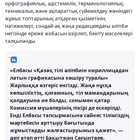
орфографиялық, әдістемелік, терминологиялық,
техникалық және ақпараттық сүйемелдеу жөніндегі
жұмыс топтарының атқарған қызметінің
нәтижелері, сондай-ақ жаңа редакциядағы әліпби
негізінде ереже жобасын әзірлеп, бекіту мәселелері
талқыланды.
«Елбасы «Қазақ тілі әліпбиін кириллицадан
латын графикасына көшіру туралы»
Жарлыққа өзгеріс енгізді. Жаңа нұсқа
көпшіліктің, қоғамның, тіл мамандарының
қолдауына ие болды, сонымен қатар
Комиссия мүшелерінің пікірі де ескерілді.
Енді Елбасы тапсырмасына сәйкес тіліміздің
мәртебесін арттыру бағытында
жұмыстарды жалғастыруымыз қажет», —
деп атап өтті Бақытжан Сағынтаев.