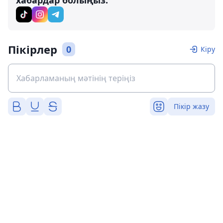
хабардар болыңыз:
Пікірлер
0
Кіру
Пікір жазу