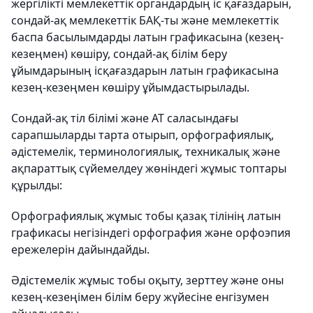
жергілікті мемлекеттік органдардың іс қағаздарын,
сондай-ақ мемлекеттік БАҚ-ты және мемлекеттік
баспа басылымдарды латын графикасына (кезең-
кезеңмен) көшіру, сондай-ақ білім беру
ұйымдарының ісқағаздарын латын графикасына
кезең-кезеңмен көшіру ұйымдастырылады.
Сондай-ақ тіл білімі және АТ саласындағы
сарапшыларды тарта отырып, орфографиялық,
әдістемелік, терминологиялық, техникалық және
ақпараттық сүйемелдеу жөніндегі жұмыс топтары
құрылды:
Орфографиялық жұмыс тобы қазақ тілінің латын
графикасы негізіндегі орфография және орфоэпия
ережелерін дайындайды.
Әдістемелік жұмыс тобы оқыту, зерттеу және оны
кезең-кезеңімен білім беру жүйесіне енгізумен