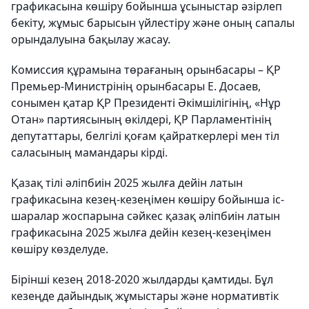
графикасына көшіру бойынша ұсыныстар әзірлеп
бекіту, жұмыс барысын үйлестіру және оның сапалы
орындалуына бақылау жасау.
Комиссия құрамына төрағаның орынбасары – ҚР
Премьер-Министрінің орынбасары Е. Досаев,
сонымен қатар ҚР Президенті Әкімшілігінің, «Нұр
Отан» партиясының өкілдері, ҚР Парламентінің
депутаттары, белгілі қоғам қайраткерлері мен тіл
саласының мамандары кірді.
Қазақ тілі әліпбиін 2025 жылға дейін латын
графикасына кезең-кезеңімен көшіру бойынша іс-
шаралар жоспарына сәйкес қазақ әліпбиін латын
графикасына 2025 жылға дейін кезең-кезеңімен
көшіру көзделуде.
Бірінші кезең 2018-2020 жылдарды қамтиды. Бұл
кезеңде дайындық жұмыстары және нормативтік