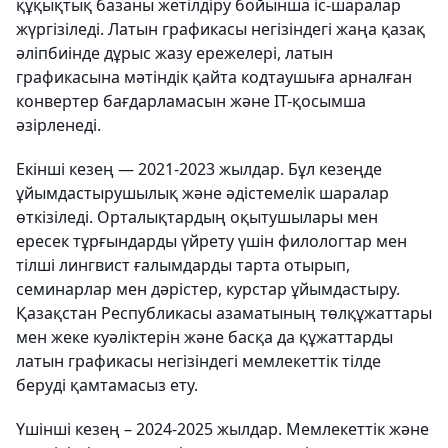
құқықтық базаны жетілдіру бойынша іс-шаралар
жүргізіледі. Латын графикасы негізіндегі жаңа қазақ
әліпбиінде дұрыс жазу ережелері, латын
графикасына мәтіндік қайта кодтаушыға арналған
конвертер бағдарламасын және IT-қосымша
әзірленеді.
Екінші кезең — 2021-2023 жылдар. Бұл кезеңде
ұйымдастырушылық және әдістемелік шаралар
өткізіледі. Орталықтардың оқытушылары мен
ересек тұрғындарды үйрету үшін филологтар мен
тілші лингвист ғалымдарды тарта отырып,
семинарлар мен дәрістер, курстар ұйымдастыру.
Қазақстан Республикасы азаматының төлқұжаттары
мен жеке куәліктерін және басқа да құжаттарды
латын графикасы негізіндегі мемлекеттік тілде
беруді қамтамасыз ету.
Үшінші кезең – 2024-2025 жылдар. Мемлекеттік және