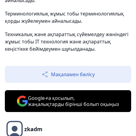
айналысады.
Терминологиялық жұмыс тобы терминологиялық
қорды жүйелеумен айналысады.
Техникалық және ақпараттық сүйемелдеу жөніндегі
жұмыс тобы IT технология және ақпараттық
кеңістікке бейімдеумен шұғылданады.
Мақаламен бөлісу
Google-ға қосылып,
жаңалықтарды бірінші болып оқыңыз
zkadm