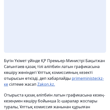
Бүгін Үкімет үйінде ҚР Премьер-Министрі Бақытжан
Сағынтаев қазақ тілі әліпбиін латын графикасына
көшіру жөніндегі Ұлттық комиссияның кезекті
отырысын өткізді, деп хабарлайды
primeminister.kz-
ке
сілтеме жасап
Zakon.kz.
Отырыста қазақ әліпбиін латын графикасына кезең-
кезеңмен көшіру бойынша Іс-шаралар жоспары
туралы, Ұлттық комиссия жанынан құрылған