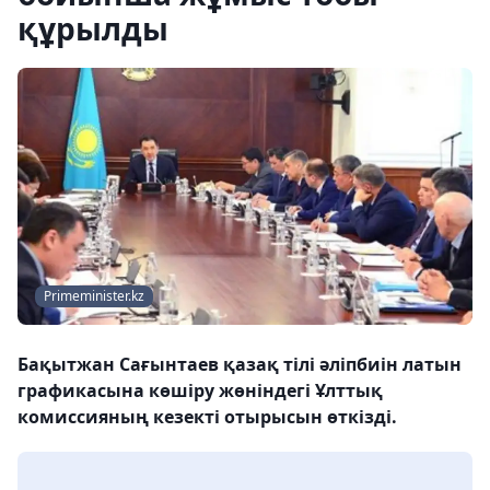
құрылды
Рrimeminister.kz
Бақытжан Сағынтаев қазақ тілі әліпбиін латын
графикасына көшіру жөніндегі Ұлттық
комиссияның кезекті отырысын өткізді.