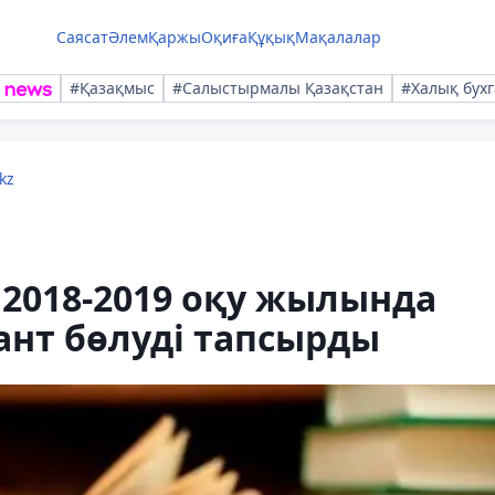
Саясат
Әлем
Қаржы
Оқиға
Құқық
Мақалалар
#Қазақмыс
#Салыстырмалы Қазақстан
#Халық бухг
kz
2018-2019 оқу жылында
ант бөлуді тапсырды