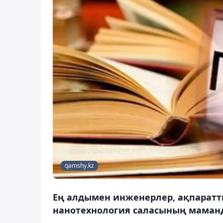
qamshy.kz
Ең алдымен инженерлер, ақпаратты
нанотехнология саласының маманд