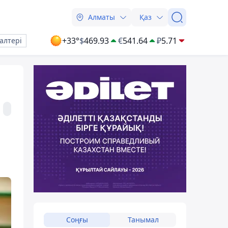
Алматы
Қаз
+33°
$
469.93
€
541.64
₽
5.71
алтері
Соңғы
Танымал