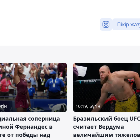
Пікір жаз
үгін
10:19, Бүгін
циальная соперница
Бразильский боец UFC
иной Фернандес в
считает Вердума
ге от победы над
величайшим тяжелов