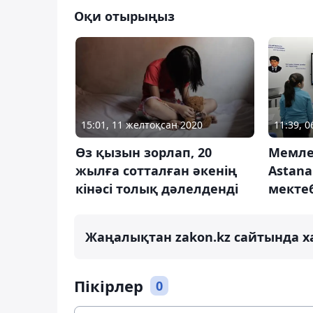
Оқи отырыңыз
11:39, 
15:01, 11 желтоқсан 2020
Мемле
Өз қызын зорлап, 20
Astan
жылға сотталған әкенің
мектеб
кінәсі толық дәлелденді
Жаңалықтан zakon.kz сайтында х
Пікірлер
0