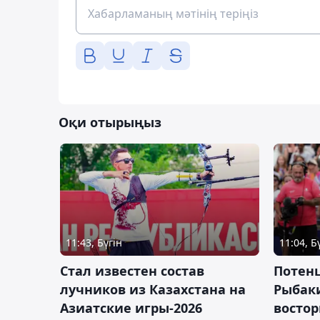
Оқи отырыңыз
11:43, Бүгін
11:04, Б
Стал известен состав
Потен
лучников из Казахстана на
Рыбак
Азиатские игры-2026
востор