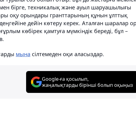
мен бірге, техникалық және ауыл шаруашылығы
ры оқу орындары гранттарының құнын ұлттық
ңгейіне дейін көтеру керек. Аталған шаралар о
ғұрлым көбірек қамтуға мүмкіндік береді, бұл –
в.
тарды
мына
сілтемеден оқи аласыздар.
Google-ға қосылып,
жаңалықтарды бірінші болып оқыңыз