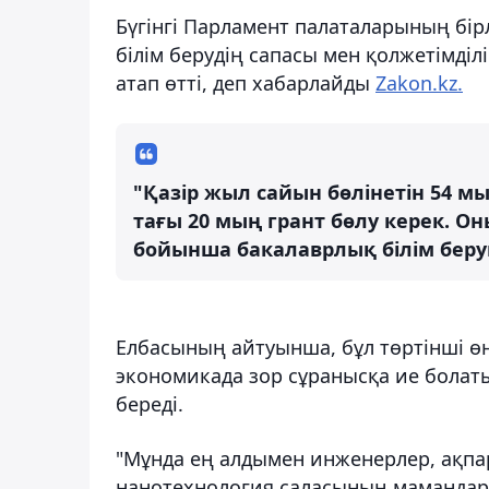
Бүгінгі Парламент палаталарының б
білім берудің сапасы мен қолжетімділ
атап өтті, деп хабарлайды
Zakon.kz.
"Қазір жыл сайын бөлінетін 54 м
тағы 20 мың грант бөлу керек. 
бойынша бакалаврлық білім беруге
Елбасының айтуынша, бұл төртінші ө
экономикада зор сұранысқа ие болат
береді.
"Мұнда ең алдымен инженерлер, ақпа
нанотехнология саласының мамандары