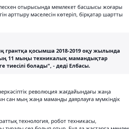
ірлескен отырысында мемлекет басшысы жоғары
ігін арттыру мәселесін көтеріп, бірқатар шартты
ың грантқа қосымша 2018-2019 оқу жылында
Оның 11 мыңы техникалық мамандықтар
 тиесілі болады", - деді Елбасы.
неркәсіптік революция жағдайындағы жаңа
ын сан мың жаңа маманды даярлауға мүмкіндік
раттық технология, робот техникасы,
 туралы сөз болып отыр. Бұл да жастарға мемле