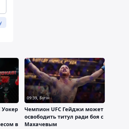
у
09:39, Бүгін
 Уокер
Чемпион UFC Гейджи может
освободить титул ради боя с
есом в
Махачевым