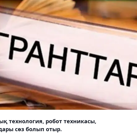
қ технология, робот техникасы,
ары сөз болып отыр.