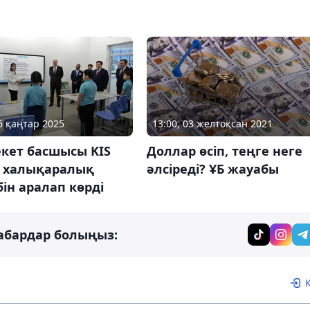
06 қаңтар 2025
13:00, 03 желтоқсан 2021
кет басшысы KIS
Доллар өсіп, теңге неге
a халықаралық
әлсіреді? ҰБ жауабы
ін аралап көрді
абардар болыңыз: