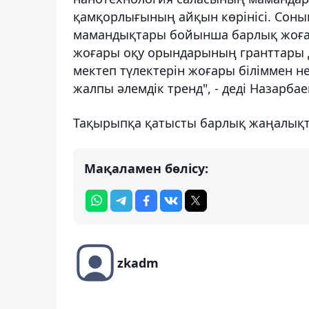
қамқорлығының айқын көрінісі. Соны
мамандықтары бойынша барлық жоға
жоғары оқу орындарының гранттары де
мектеп түлектерін жоғары біліммен не
жалпы әлемдік тренд", - деді Назарбае
Тақырыпқа қатысты барлық жаңалық
Мақаламен бөлісу:
zkadm