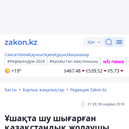
Қаз
Саясат
Әлем
Қаржы
Оқиға
Құқық
Мақалалар
#Референдум-2026
#Қазақстан мақтанышы
+19°
$
467.48
€
539.52
₽
5.73
Басты
Барлық жаңалықтар
Редакция Zakon.kz
21:29, 06 наурыз 2018
Ұшақта шу шығарған
қазақстандық жолаушы