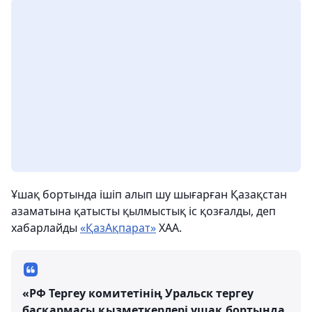
Ұшақ бортында ішіп алып шу шығарған Қазақстан
азаматына қатысты қылмыстық іс қозғалды, деп
хабарлайды
«ҚазАқпарат»
ХАА.
«РФ Тергеу комитетінің Уральск тергеу
басқармасы қызметкерлері ұшақ бортында