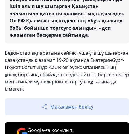
ішіп алып шу шығарған Қазақстан
азаматына қатысты қылмыстық іс қозғады.
Ол РФ Қылмыстық кодексінің «Бұзақылық»
бабы бойынша тергеуге алынды», - деп
жазылған басқарма сайтында.
Ведомство ақпаратына сәйкес, ұшақта шу шығарған
қазақстандық азамат 19-20 ақпанда Екатеринбург-
Пхукет бағытында AZUR air әуекомпаниясының
ұшақ бортында бәйәдеп сөздер айтып, бортсеріктер
мен экипаж мүшелерінің ескертуін құлағына да
ілмеген.
Мақаламен бөлісу
Google-ға қосылып,