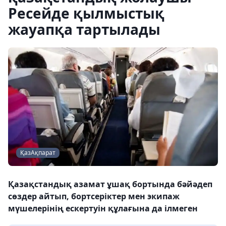
Ресейде қылмыстық
жауапқа тартылады
ҚазАқпарат
Қазақстандық азамат ұшақ бортында бәйәдеп
сөздер айтып, бортсеріктер мен экипаж
мүшелерінің ескертуін құлағына да ілмеген