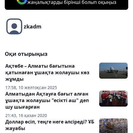
жаңалықтарды бірінші болып оқыңыз
zkadm
Оқи отырыңыз
Ақтөбе – Алматы бағытына
қатынаған ұшақта жолаушы көз
жұмды
17:58, 10 желтоқсан 2025
Алматыдан Ақтауға бағыт алған
ұшақта жолаушы "есікті аш" деп
шу шығарған
21:43, 16 қазан 2020
Доллар өсіп, теңге неге әлсіреді? ҰБ
жауабы