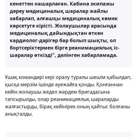
кенеттен нашарлаған. Кабина экипажы
дереу медициналық шаралар жайлы
хабарлап, алғашқы медициналық көмек
көрсетуге кірісті. Жолаушылар арасында
медициналық дайындықтан өткен
кардиолог-дәрігер бар болып шықты, ол
бортсеріктермен бірге реанимациялық іс-
шаралар өткізді", делінген хабарламада.
Ұшақ командирі кері оралу туралы шешім қабылдап,
қысқа мерзім ішінде әуежайға қонды. Қонғаннан
кейін жолаушы жедел жәрдем бригадасына
тапсырылды, олар реанимациялық шараларды
жалғастырды, бірақ кейінірек оның қайтыс болғаны
анықталды.