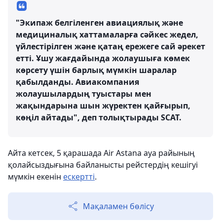
"Экипаж белгіленген авиациялық және
медициналық хаттамаларға сәйкес жедел,
үйлестірілген және қатаң ережеге сай әрекет
етті. Ұшу жағдайында жолаушыға көмек
көрсету үшін барлық мүмкін шаралар
қабылданды. Авиакомпания
жолаушылардың туыстары мен
жақындарына шын жүректен қайғырып,
көңіл айтады", деп толықтырады SCAT.
Айта кетсек, 5 қарашада Air Astana ауа райының
қолайсыздығына байланысты рейстердің кешігуі
мүмкін екенін
ескертті
.
Мақаламен бөлісу