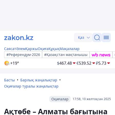
Қаз
Саясат
Әлем
Қаржы
Оқиға
Құқық
Мақалалар
#Референдум-2026
#Қазақстан мақтанышы
+19°
$
467.48
€
539.52
₽
5.73
Басты
Барлық жаңалықтар
Оқиғалар туралы жаңалықтар
Оқиғалар
17:58, 10 желтоқсан 2025
Ақтөбе – Алматы бағытына