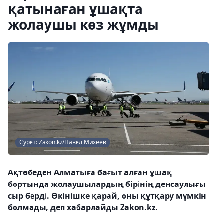
қатынаған ұшақта
жолаушы көз жұмды
Сурет: Zakon.kz/Павел Михеев
Ақтөбеден Алматыға бағыт алған ұшақ
бортында жолаушылардың бірінің денсаулығы
сыр берді. Өкінішке қарай, оны құтқару мүмкін
болмады, деп хабарлайды Zakon.kz.