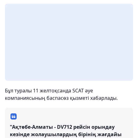
Бұл туралы 11 желтоқсанда SCAT әуе
компаниясының баспасөз қызметі хабарлады.
"Ақтөбе-Алматы - DV712 рейсін орындау
кезінде жолаушылардың бірінің жағдайы