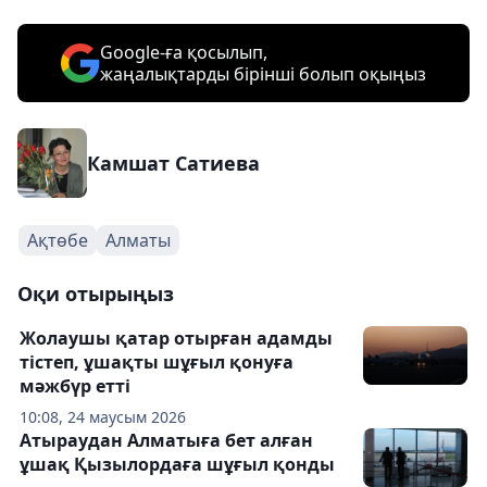
Google-ға қосылып,
жаңалықтарды бірінші болып оқыңыз
Камшат Сатиева
Ақтөбе
Алматы
Оқи отырыңыз
Жолаушы қатар отырған адамды
тістеп, ұшақты шұғыл қонуға
мәжбүр етті
10:08, 24 маусым 2026
Атыраудан Алматыға бет алған
ұшақ Қызылордаға шұғыл қонды