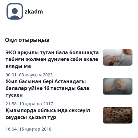
zkadm
Оқи отырыңыз
ЭКО арқылы туған бала болашақта
табиғи жолмен дүниеге сәби әкеле
алады ма
00:01, 03 маусым 2023
Жыл басынан бері Астанадағы
балалар үйіне 16 тастанды бала
түскен
21:58, 10 қараша 2017
Қызылорда облысында сексеуіл
саудасы қызып тұр
16:04, 15 қаңтар 2018