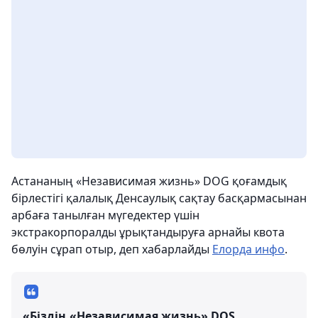
Астананың «Независимая жизнь» DOG қоғамдық
бірлестігі қалалық Денсаулық сақтау басқармасынан
арбаға танылған мүгедектер үшін
экстракорпоралды ұрықтандыруға арнайы квота
бөлуін сұрап отыр, деп хабарлайды
Елорда инфо
.
«Біздің «Независимая жизнь» DOS