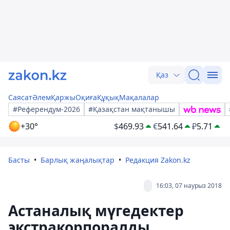
Қаз
Саясат
Әлем
Қаржы
Оқиға
Құқық
Мақалалар
#Референдум-2026
#Қазақстан мақтанышы
+30°
$
469.93
€
541.64
₽
5.71
Басты
Барлық жаңалықтар
Редакция Zakon.kz
16:03, 07 наурыз 2018
Астаналық мүгедектер
экстракорпоралды