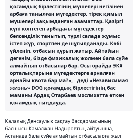
қоғамдық бірлестігінің мүшелері негізінен
арбаға танылған мүгедектер, тірек қимыл
мүшелері зақымданған азаматтар. Қазіргі
күні көптеген арбадағы мүгедектер
белсенділік танытып, түрлі салада жұмыс
істеп жүр, спортпен де шұғылданады. Көбі
үйленіп, отбасын құрып жатыр. Айтайын
дегенім, бізде физикалық жолмен бала сүйе
алмайтын отбасылар бар. Осы орайда ЭКҰ
орталықтарына мүгедектерге арналған
арнайы квота бар ма?», - деді «Независимая
жизнь» DOG қоғамдық бірлестігінің бас
маманы Ардақ Отарбаев мәслихатта өткен
қоғамдық тыңдауда.
Қалалық Денсаулық сақтау басқармасының
басшысы Камалжан Надыровтың айтуынша,
Астанада бала сүйе алмайтын отбасыларға жыл