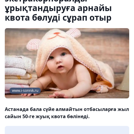
ұрықтандыруға арнайы
квота бөлуді сұрап отыр
www.i-sonnik.ru
Астанада бала сүйе алмайтын отбасыларға жыл
сайын 50-ге жуық квота бөлінеді.