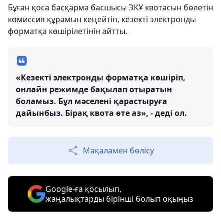
Бұған қоса басқарма басшысы ЭКҰ квотасын бөлетін
комиссия құрамын кеңейтіп, кезекті электронды
форматқа көшірілетінін айтты.
«Кезекті электронды форматқа көшіріп,
онлайн режимде бақылап отыратын
боламыз. Бұл мәселені қарастыруға
дайынбыз. Бірақ квота өте аз», - деді ол.
Мақаламен бөлісу
Google-ға қосылып,
жаңалықтарды бірінші болып оқыңыз