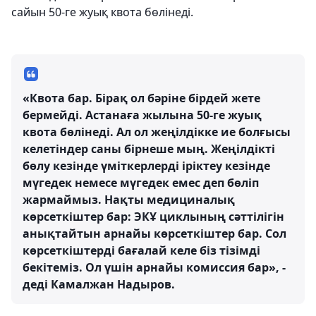
сайын 50-ге жуық квота бөлінеді.
«Квота бар. Бірақ ол бәріне бірдей жете
бермейді. Астанаға жылына 50-ге жуық
квота бөлінеді. Ал ол жеңілдікке ие болғысы
келетіндер саны бірнеше мың. Жеңілдікті
бөлу кезінде үміткерлерді іріктеу кезінде
мүгедек немесе мүгедек емес деп бөліп
жармаймыз. Нақты медициналық
көрсеткіштер бар: ЭКҰ циклының сәттілігін
анықтайтын арнайы көрсеткіштер бар. Сол
көрсеткіштерді бағалай келе біз тізімді
бекітеміз. Ол үшін арнайы комиссия бар», -
деді Камалжан Надыров.