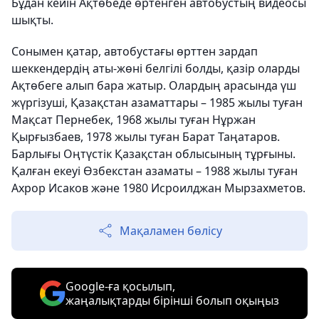
Бұдан кейін Ақтөбеде өртенген автобустың видеосы
шықты.
Сонымен қатар, автобустағы өрттен зардап
шеккендердің аты-жөні белгілі болды, қазір оларды
Ақтөбеге алып бара жатыр. Олардың арасында үш
жүргізуші, Қазақстан азаматтары – 1985 жылы туған
Мақсат Пернебек, 1968 жылы туған Нұржан
Қырғызбаев, 1978 жылы туған Барат Таңатаров.
Барлығы Оңтүстік Қазақстан облысының тұрғыны.
Қалған екеуі Өзбекстан азаматы – 1988 жылы туған
Ахрор Исаков және 1980 Исроилджан Мырзахметов.
Мақаламен бөлісу
Google-ға қосылып,
жаңалықтарды бірінші болып оқыңыз