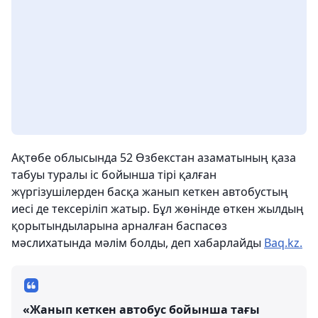
Ақтөбе облысында 52 Өзбекстан азаматының қаза
табуы туралы іс бойынша тірі қалған
жүргізушілерден басқа жанып кеткен автобустың
иесі де тексеріліп жатыр. Бұл жөнінде өткен жылдың
қорытындыларына арналған баспасөз
мәслихатында мәлім болды, деп хабарлайды
Baq.kz.
«Жанып кеткен автобус бойынша тағы