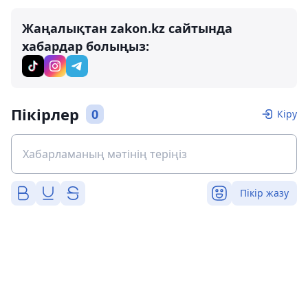
Жаңалықтан zakon.kz сайтында
хабардар болыңыз:
Пікірлер
0
Кіру
Пікір жазу