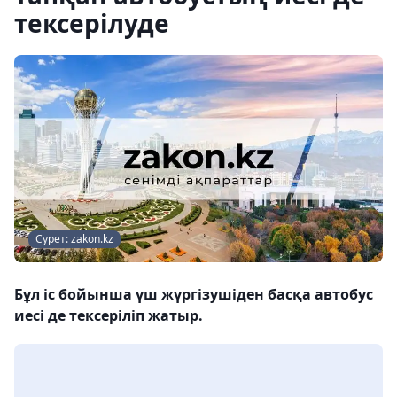
тексерілуде
Сурет: zakon.kz
Бұл іс бойынша үш жүргізушіден басқа автобус
иесі де тексеріліп жатыр.