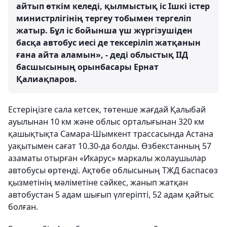
айтып өткім келеді, қылмыстық іс Ішкі істер
министрлігінің тергеу тобымен тергеліп
жатыр. Бұл іс бойынша үш жүргізушіден
басқа автобус иесі де тексеріліп жатқанын
ғана айта аламын», - деді облыстық ІІД
басшысының орынбасары Ернат
Қалиақпаров.
Естеріңізге сала кетсек, төтенше жағдай Қалыбай
ауылынан 10 км және облыс орталығынан 320 км
қашықтықта Самара-Шымкент трассасында Астана
уақытымен сағат 10.30-да болды. Өзбекстанның 57
азаматы отырған «Икарус» маркалы жолаушылар
автобусы өртенді. Ақтөбе облысының ТЖД баспасөз
қызметінің мәліметіне сәйкес, жанып жатқан
автобустан 5 адам шығып үлгеріпті, 52 адам қайтыс
болған.