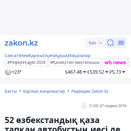
Қаз
Саясат
Әлем
Қаржы
Оқиға
Құқық
Мақалалар
#Референдум-2026
#Қазақстан мақтанышы
+23°
$
467.48
€
539.52
₽
5.73
Басты
Барлық жаңалықтар
Редакция Zakon.kz
21:09, 07 наурыз 2018
52 өзбекстандық қаза
тапқан автобустың иесі де