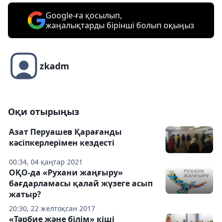
Google-ға қосылып,
жаңалықтарды бірінші болып оқыңыз
zkadm
Оқи отырыңыз
Азат Перуашев Қарағанды
кәсіпкерлерімен кездесті
00:34, 04 қаңтар 2021
ОҚО-да «Рухани жаңғыру»
бағдарламасы қалай жүзеге асып
жатыр?
20:30, 22 желтоқсан 2017
«Тәрбие және білім» кіші