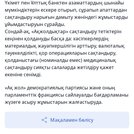
Үкімет пен Ұлттық банктен азаматтардың шынайы
мүмкіндіктерін ескере отырып, сұрапыл апаттардан
сақтандыру нарығын дамыту жөніндегі жұмыстарды
ұйымдастыруын сұрайды.
Сондай-ақ, «Ақжолдықтар» сақтандыру тетіктерін
кеңінен қолдануды басқа да: кәсіпкерлердің
материалдық жауапкершілігін арттыру, валюталық
тәуекелділікті, қор операцияларын сақтандыру,
қолданыстағы (номиналды емес) медициналық
сақтандыру сияқты салаларда жетілдіру қажет
екеніне сенімді.
«Ақ жол» демократиялық партиясы және оның
парламенттік фракциясы сайлауалды бағдарламаны
жүзеге асыру жұмыстарын жалғастыруда.
Мақаламен бөлісу