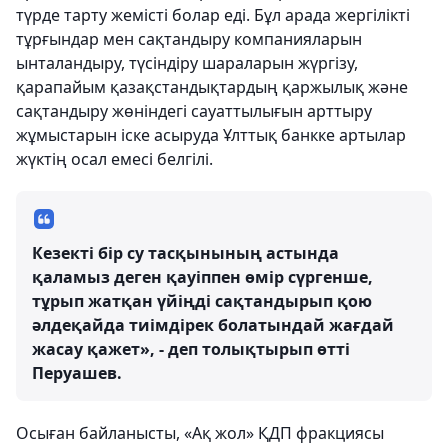
түрде тарту жемісті болар еді. Бұл арада жергілікті
тұрғындар мен сақтандыру компанияларын
ынталандыру, түсіндіру шараларын жүргізу,
қарапайым қазақстандықтардың қаржылық және
сақтандыру жөніндегі сауаттылығын арттыру
жұмыстарын іске асыруда Ұлттық банкке артылар
жүктің осал емесі белгілі.
Кезекті бір су тасқынының астында
қаламыз деген қауіппен өмір сүргенше,
тұрып жатқан үйіңді сақтандырып қою
әлдеқайда тиімдірек болатындай жағдай
жасау қажет», - деп толықтырып өтті
Перуашев.
Осыған байланысты, «Ақ жол» ҚДП фракциясы