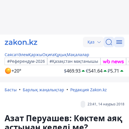
Қаз
Саясат
Әлем
Қаржы
Оқиға
Құқық
Мақалалар
#Референдум-2026
#Қазақстан мақтанышы
+20°
$
469.93
€
541.64
₽
5.71
Басты
Барлық жаңалықтар
Редакция Zakon.kz
23:41, 14 наурыз 2018
Азат Перуашев: Көктем аяқ
астынан келеді ме?