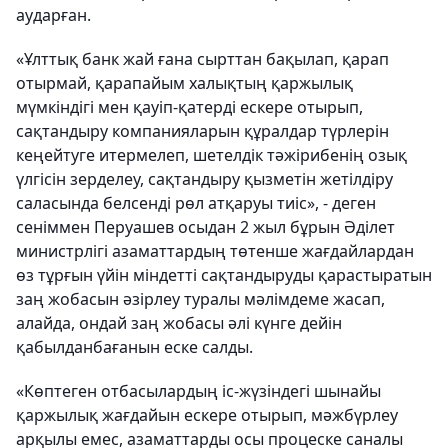
аударған.
«Ұлттық банк жай ғана сырттан бақылап, қарап
отырмай, қарапайым халықтың қаржылық
мүмкіндігі мен қауіп-қатерді ескере отырып,
сақтандыру компанияларын құралдар түрлерін
кеңейтуге итермелеп, шетелдік тәжірибенің озық
үлгісін зерделеу, сақтандыру қызметін жетілдіру
саласында белсенді рөл атқаруы тиіс», - деген
сеніммен Перуашев осыдан 2 жыл бұрын Әділет
министрлігі азаматтардың төтенше жағдайлардан
өз тұрғын үйін міндетті сақтандыруды қарастыратын
заң жобасын әзірлеу туралы мәлімдеме жасап,
алайда, ондай заң жобасы әлі күнге дейін
қабылданбағанын еске салды.
«Көптеген отбасылардың іс-жүзіндегі шынайы
қаржылық жағдайын ескере отырып, мәжбүрлеу
арқылы емес, азаматтарды осы процеске саналы