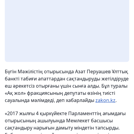
Бүгін Мәжілістің отырысында Азат Перуашев Ұлттық
банкті табиғи апаттардан сақтандыруды жетілдіруде
еш әрекетсіз отырғаны үшін сынға алды. Бұл туралы
«Ақ жол» фракциясының депутаты өзінің тиісті
сауалында мәлімдеді, деп хабарлайды
zakon.kz
.
«2017 жылғы 4 қыркүйекте Парламенттің ағымдағы
отырысының ашылуында Мемлекет басшысы
сақтандыру нарығын дамыту міндетін тапсырды.