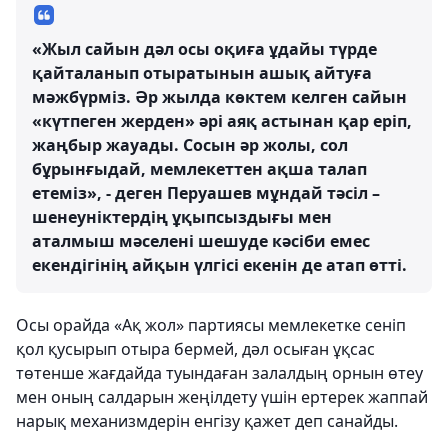
«Жыл сайын дәл осы оқиға ұдайы түрде
қайталанып отыратынын ашық айтуға
мәжбүрміз. Әр жылда көктем келген сайын
«күтпеген жерден» әрі аяқ астынан қар еріп,
жаңбыр жауады. Сосын әр жолы, сол
бұрынғыдай, мемлекеттен ақша талап
етеміз», - деген Перуашев мұндай тәсіл –
шенеуніктердің ұқыпсыздығы мен
аталмыш мәселені шешуде кәсіби емес
екендігінің айқын үлгісі екенін де атап өтті.
Осы орайда «Ақ жол» партиясы мемлекетке сеніп
қол қусырып отыра бермей, дәл осыған ұқсас
төтенше жағдайда туындаған залалдың орнын өтеу
мен оның салдарын жеңілдету үшін ертерек жаппай
нарық механизмдерін енгізу қажет деп санайды.