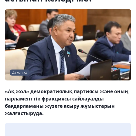
Zakon.kz
«Ақ жол» демократиялық партиясы және оның
парламенттік фракциясы сайлауалды
бағдарламаны жүзеге асыру жұмыстарын
жалғастыруда.