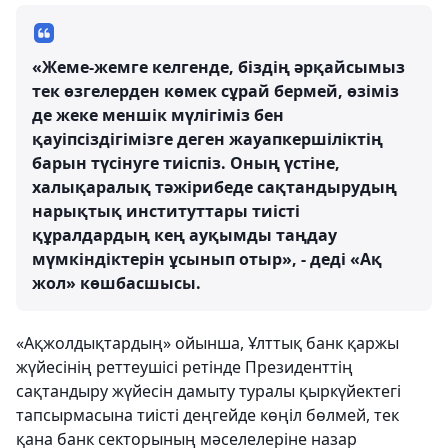
«Жеме-жемге келгенде, біздің әрқайсымыз
тек өзгелерден көмек сұрай бермей, өзіміз
де жеке меншік мүлігіміз бен
қауіпсіздігімізге деген жауапкершіліктің
барын түсінуге тиіспіз. Оның үстіне,
халықаралық тәжірибеде сақтандырудың
нарықтық институттары тиісті
құралдардың кең ауқымды таңдау
мүмкіндіктерін ұсынып отыр», - деді «Ақ
жол» көшбасшысы.
«Ақжолдықтардың» ойынша, Ұлттық банк қаржы
жүйесінің реттеушісі ретінде Президенттің
сақтандыру жүйесін дамыту туралы қыркүйектегі
тапсырмасына тиісті деңгейде көңіл бөлмей, тек
қана банк секторының мәселелеріне назар