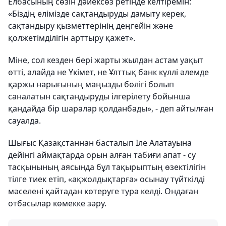
Елбасының сөзін дәйексөз ретінде келтіремін:
«Біздің елімізде сақтандыруды дамыту керек,
сақтандыру қызметтерінің деңгейін және
қолжетімділігін арттыру қажет».
Міне, сол кезден бері жарты жылдан астам уақыт
өтті, алайда не Үкімет, не Ұлттық банк күллі әлемде
қаржы нарығының маңызды бөлігі болып
саналатын сақтандыруды ілгерілету бойынша
қандайда бір шаралар қолданбады», - деп айтылған
сауалда.
Шығыс Қазақстаннан басталып Іле Алатауына
дейінгі аймақтарда орын алған табиғи апат - су
тасқынының аясында бұл тақырыптың өзектілігін
тілге тиек етіп, «ақжолдықтарға» осынау түйткілді
мәселені қайтадан көтеруге тура келді. Ондаған
отбасылар көмекке зәру.