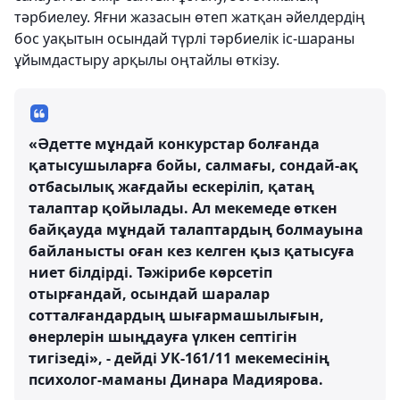
тәрбиелеу. Яғни жазасын өтеп жатқан әйелдердің
бос уақытын осындай түрлі тәрбиелік іс-шараны
ұйымдастыру арқылы оңтайлы өткізу.
«Әдетте мұндай конкурстар болғанда
қатысушыларға бойы, салмағы, сондай-ақ
отбасылық жағдайы ескеріліп, қатаң
талаптар қойылады. Ал мекемеде өткен
байқауда мұндай талаптардың болмауына
байланысты оған кез келген қыз қатысуға
ниет білдірді. Тәжірибе көрсетіп
отырғандай, осындай шаралар
сотталғандардың шығармашылығын,
өнерлерін шыңдауға үлкен септігін
тигізеді», - дейді УК-161/11 мекемесінің
психолог-маманы Динара Мадиярова.