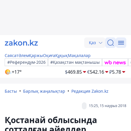
Қаз
Саясат
Әлем
Қаржы
Оқиға
Құқық
Мақалалар
#Референдум-2026
#Қазақстан мақтанышы
+17°
$
469.85
€
542.16
₽
5.78
Басты
Барлық жаңалықтар
Редакция Zakon.kz
15:25, 15 наурыз 2018
Қостанай облысында
сотталған әйелдер