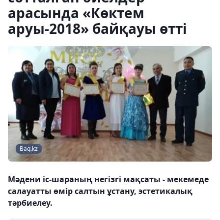
арасында «Көктем
аруы-2018» байқауы өтті
Baq.kz
Мәдени іс-шараның негізгі мақсаты - мекемеде
салауатты өмір салтын ұстану, эстетикалық
тәрбиелеу.