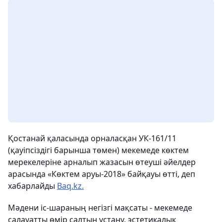
Қостанай қаласында орналасқан УК-161/11
(қауіпсіздігі барынша төмен) мекемеде көктем
мерекелеріне арналып жазасын өтеуші әйелдер
арасында «Көктем аруы-2018» байқауы өтті, деп
хабарлайды
Baq.kz.
Мәдени іс-шараның негізгі мақсаты - мекемеде
салауатты өмір салтын ұстану, эстетикалық