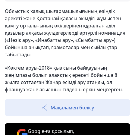
Облыстық халық шығармашылығының өзіндік
әрекеті және Қостанай қаласы әкімдігі жұмыспен
қамту орталығының өкілдерінен құралған әділ
қазылар алқасы жүлдегерлерді әртүрлі номинация
(«Нәзік ару», «Инабатты ару», «Сымбатты ару»)
бойынша анықтап, грамоталар мен сыйлықтар
табыстады.
«Көктем аруы-2018» қыз сыны байқауының
жеңімпазы болып алаяқтық әрекеті бойынша 8
жылға сотталған Жанар есімді ару атанды, ол
француз және ағылшын тілдерін еркін меңгерген.
Мақаламен бөлісу
Google-ға қосылып,