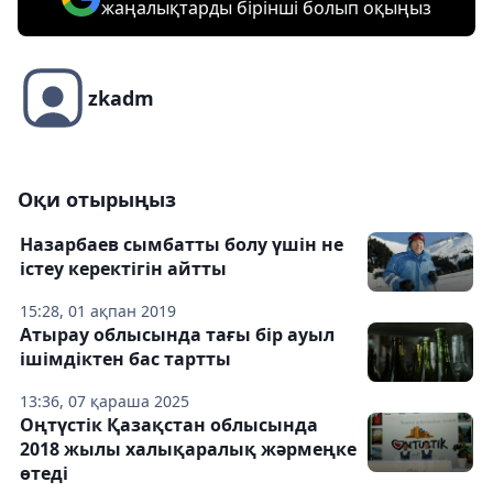
жаңалықтарды бірінші болып оқыңыз
zkadm
Оқи отырыңыз
Назарбаев сымбатты болу үшін не
істеу керектігін айтты
15:28, 01 ақпан 2019
Атырау облысында тағы бір ауыл
ішімдіктен бас тартты
13:36, 07 қараша 2025
Оңтүстік Қазақстан облысында
2018 жылы халықаралық жәрмеңке
өтеді