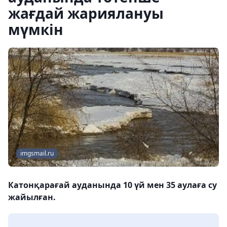
жағдай жариялануы
мүмкін
imgsmail.ru
Катонқарағай ауданында 10 үй мен 35 аулаға су
жайылған.