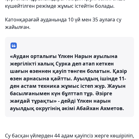
күшейтілген режімде жұмыс істейтін болады.
Катонқарағай ауданында 10 үй мен 35 аулаға су
жайылған.
«Аудан орталығы Үлкен Нарын ауылына
жергілікті халық Сурка деп атап кеткен
шағын өзеннен қауіп төнген болатын. Қазір
өзен арнасына қайтты. Ауылдың ішінде 11-
ден астам техника жұмыс істеп жүр. Жауын
басылғанымен күн бұлттап тұр. Әзірге
жағдай тұрақты» - дейді Үлкен нарын
ауылдық округінің әкімі Абайхан Ахметов.
Су басқан үйлерден 44 адам қауіпсіз жерге көшіріліп,