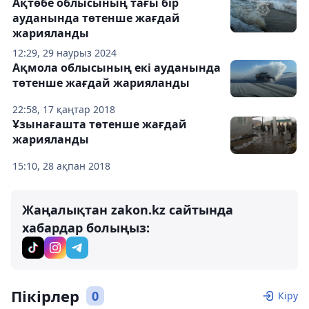
Ақтөбе облысының тағы бір
ауданында төтенше жағдай
жарияланды
12:29, 29 наурыз 2024
Ақмола облысының екі ауданында
төтенше жағдай жарияланды
22:58, 17 қаңтар 2018
Ұзынағашта төтенше жағдай
жарияланды
15:10, 28 ақпан 2018
Жаңалықтан zakon.kz сайтында
хабардар болыңыз:
Пікірлер
0
Кіру