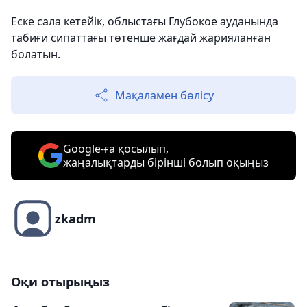
Еске сала кетейік, облыстағы Глубокое ауданында
табиғи сипаттағы төтенше жағдай жарияланған
болатын.
Мақаламен бөлісу
Google-ға қосылып,
жаңалықтарды бірінші болып оқыңыз
zkadm
Оқи отырыңыз