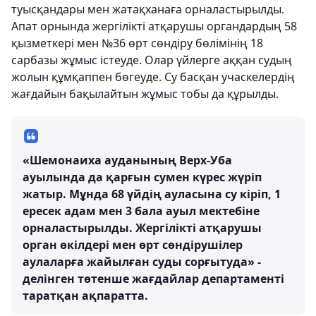
туысқандары мен жатақханаға орналастырылды.
Апат орнында жергілікті атқарушы органдардың 58
қызметкері мен №36 өрт сөндіру бөлімінің 18
сарбазы жұмыс істеуде. Олар үйлерге аққан судың
жолын құмқаппен бөгеуде. Су басқан учаскелердің
жағдайын бақылайтын жұмыс тобы да құрылды.
«Шемонаиха ауданының Верх-Уба
ауылында да қарғын сумен күрес жүріп
жатыр. Мұнда 68 үйдің ауласына су кіріп, 1
ересек адам мен 3 бала ауыл мектебіне
орналастырылды. Жергілікті атқарушы
орган өкілдері мен өрт сөндірушілер
аулаларға жайылған суды сорғытуда» -
делінген төтенше жағдайлар департаменті
таратқан ақпаратта.