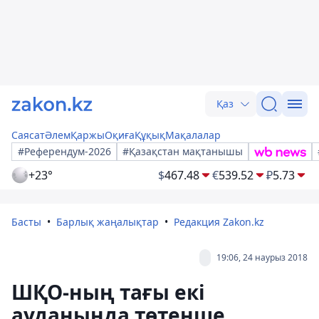
Қаз
Саясат
Әлем
Қаржы
Оқиға
Құқық
Мақалалар
#Референдум-2026
#Қазақстан мақтанышы
+23°
$
467.48
€
539.52
₽
5.73
Басты
Барлық жаңалықтар
Редакция Zakon.kz
19:06, 24 наурыз 2018
ШҚО-ның тағы екі
ауданында төтенше