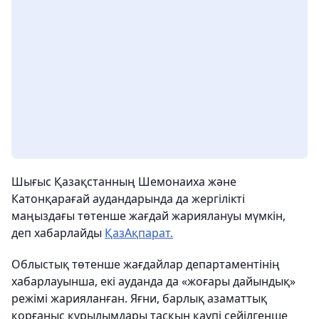
Шығыс Қазақстанның Шемонаиха және
Катонқарағай аудандарында да жергілікті
маңыздағы төтенше жағдай жариялануы мүмкін,
деп хабарлайды
ҚазАқпарат.
Облыстық төтенше жағдайлар департаментінің
хабарлауынша, екі ауданда да «жоғары дайындық»
режімі жарияланған. Яғни, барлық азаматтық
қорғаныс құрылымдары тасқын қаупі сейілгенше