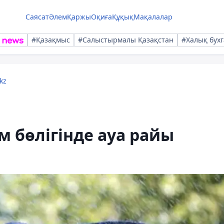
Саясат
Әлем
Қаржы
Оқиға
Құқық
Мақалалар
#Қазақмыс
#Салыстырмалы Қазақстан
#Халық бухг
kz
 бөлігінде ауа райы