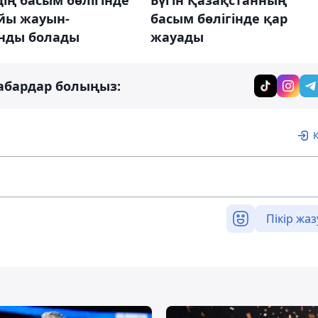
дің басым бөлігінде
Бүгін Қазақстанның
айы жауын-
басым бөлігінде қар
ды болады
жауады
абардар болыңыз:
Пікір жаз