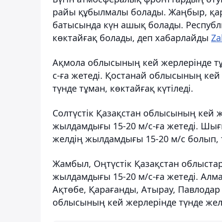
райы құбылмалы болады. Жаңбыр, қар 
батысында күн ашық болады. Республ
көктайғақ болады, деп хабарлайды
Za
Ақмола облысының кей жерлерінде тұ
с-ға жетеді. Қостанай облысының кей
түнде тұман, көктайғақ күтіледі.
Солтүстік Қазақстан облысының кей ж
жылдамдығы 15-20 м/с-ға жетеді. Шы
желдің жылдамдығы 15-20 м/с болып, т
Жамбыл, Оңтүстік Қазақстан облыста
жылдамдығы 15-20 м/с-ға жетеді. Алм
Ақтөбе, Қарағанды, Атырау, Павлодар
облысының кей жерлерінде түнде желд