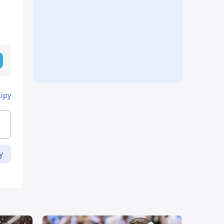
Кіру
у