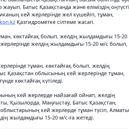
жауып, Батыс Қазақстанда және еліміздің оңтүсті
иканың кей жерлерінде жел күшейіп, тұман,
kon.kz
Қазгидрометке сілтеме жасап.
ман, көктайғақ болып, желдің жылдамдығы 15-20 
 жерлерінде желдің жылдамдығы 15-20 м/с болып,
ерлерінде тұман, көктайғақ болып, желдің
ғыс Қазақстан облысының кей жерлерінде тұман,
үнде көктайғақ күтіледі.
рының кей жерлерде найзағай ойнап, желдің
аты, Қызылорда, Маңғыстау, Батыс Қазақстан,
 облыстарының кей жерлерде тұман түсіп, Алматы
ің жылдамдығы 15-20 м/с-ға жетеді.