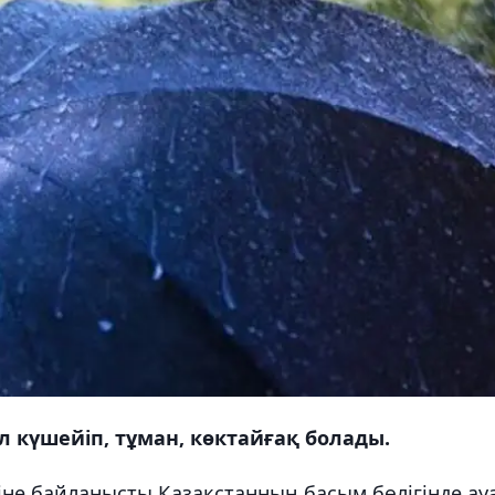
 күшейіп, тұман, көктайғақ болады.
іне байланысты Қазақстанның басым бөлігінде ау