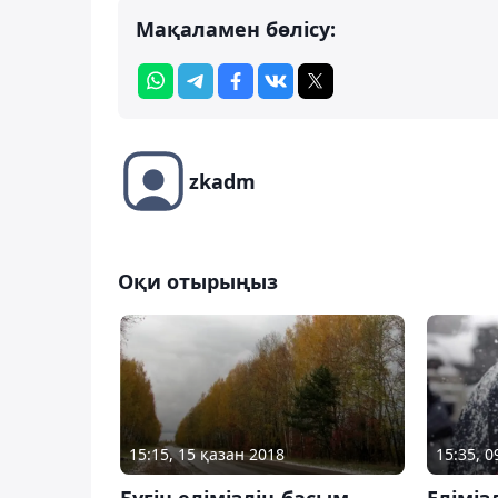
Мақаламен бөлісу:
zkadm
Оқи отырыңыз
15:15, 15 қазан 2018
15:35, 