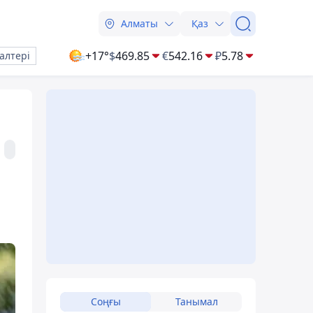
Алматы
Қаз
+17°
$
469.85
€
542.16
₽
5.78
алтері
Соңғы
Танымал