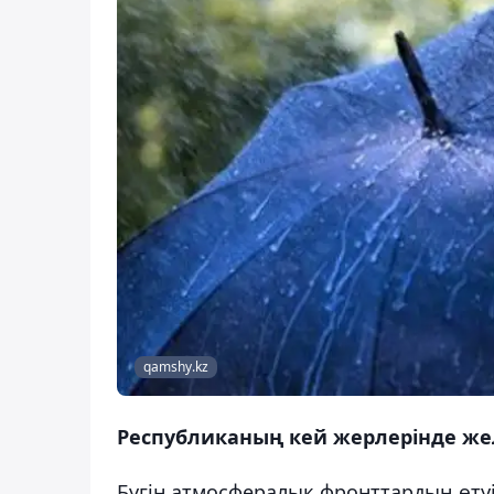
qamshy.kz
Республиканың кей жерлерінде жел
Бүгін атмосфералық фронттардың өту