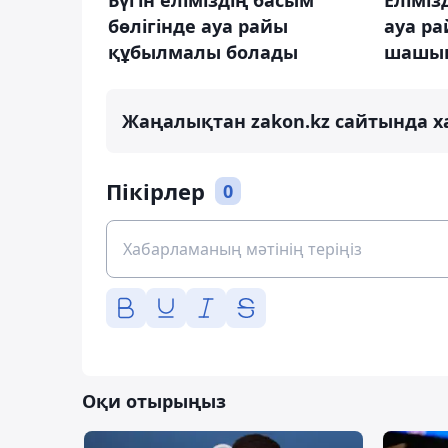
Бүгін еліміздің басым
Еліміз
бөлігінде ауа райы
ауа р
құбылмалы болады
шашын
Жаңалықтан zakon.kz сайтында х
Пікірлер
0
Оқи отырыңыз