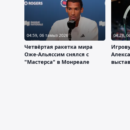
04:59, 06 тамыз 2026
04:28, 
Четвёртая ракетка мира
Игров
Оже-Альяссим снялся с
Алекс
"Мастерса" в Монреале
выста