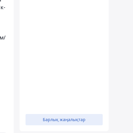
к-
м/
Барлық жаңалықтар