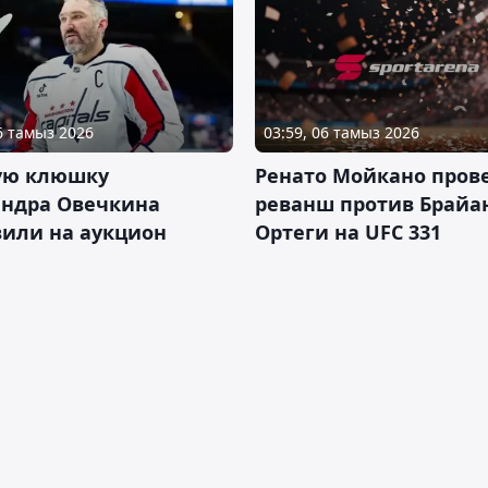
06 тамыз 2026
03:59, 06 тамыз 2026
ую клюшку
Ренато Мойкано пров
андра Овечкина
реванш против Брайа
вили на аукцион
Ортеги на UFC 331