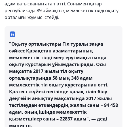
адам қатысқанын атап өтті. Сонымен қатар
республикада 89 аймақтық мемлекеттік тілді оқыту
орталығы жұмыс істейді.
"Оқыту орталықтары Тіл туралы заңға
сәйкес Қазақстан азаматтарының
мемлекеттік тілді меңгеруі мақсатында
оқыту курстарын ұйымдастырады. Осы
мақсатта 2017 жылы тіл оқыту
орталықтарында 58 мың 348 адам
мемлекеттік тіл оқыту курстарынан өтті.
Қазтест жүйесі негізінде қазақ тілін білу
деңгейін анықтау мақсатында 2017 жылы
тестілеуден өткендердің жалпы саны – 94 458
адам, оның ішінде мемлекеттік
қызметшілер саны – 22837 адам", — деді
министр.