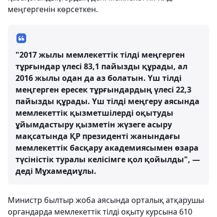
меңгергенін көрсеткен.
"2017 жылы мемлекеттік тілді меңгерген
тұрғындар үлесі 83,1 пайызды құрады, ал
2016 жылы одан да аз болатын. Үш тілді
меңгерген ересек тұрғындардың үлесі 22,3
пайызды құрады. Үш тілді меңгеру аясында
мемлекеттік қызметшілерді оқытуды
ұйымдастыру қызметін жүзеге асыру
мақсатында ҚР президенті жанындағы
мемлекеттік басқару академиясымен өзара
түсіністік туралы келісімге қол қойылды", —
деді Мұхамедиұлы.
Министр былтыр жоба аясында орталық атқарушы
органдарда мемлекеттік тілді оқыту курсына 610