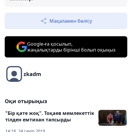
Мақаламен бөлісу
Google-ға қосылып,
жаңалықтарды бірінші болып оқыңыз
zkadm
Оқи отырыңыз
"Бір қате жоқ". Тоқаев мемлекеттік
тілден емтихан тапсырды
14:18, 24 сәуір 2019