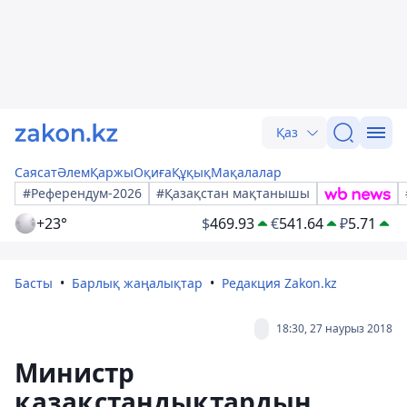
Қаз
Саясат
Әлем
Қаржы
Оқиға
Құқық
Мақалалар
#Референдум-2026
#Қазақстан мақтанышы
+23°
$
469.93
€
541.64
₽
5.71
Басты
Барлық жаңалықтар
Редакция Zakon.kz
18:30, 27 наурыз 2018
Министр
қазақстандықтардың