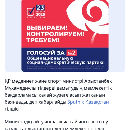
ҚР мәдениет және спорт министрі Арыстанбек
Мұхамедиұлы тілдерді дамытудың мемлекеттік
бағдарламасы қалай жүзеге асып жатқанын
баяндады, деп хабарлайды
Sputnik Қазақстан
тілшісі.
Министрдің айтуынша, жыл сайынғы зерттеу
қазақстандықтардың дені мемлекеттік тілді