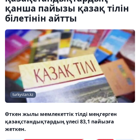
қанша пайызы қазақ тілін
білетінін айтты
turkystan.kz
Өткен жылы мемлекеттік тілді меңгерген
қазақстандықтардың үлесі 83,1 пайызға
жеткен.