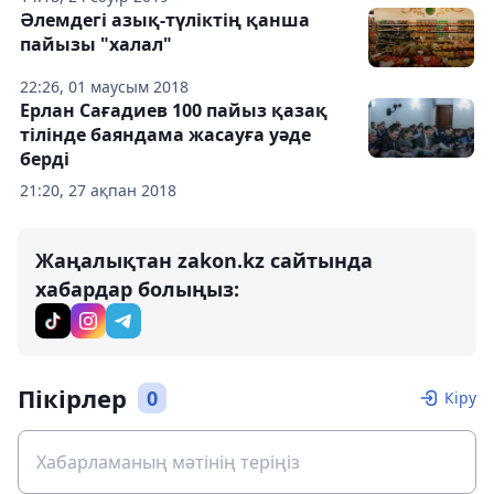
Әлемдегі азық-түліктің қанша
пайызы "халал"
22:26, 01 маусым 2018
Ерлан Сағадиев 100 пайыз қазақ
тілінде баяндама жасауға уәде
берді
21:20, 27 ақпан 2018
Жаңалықтан zakon.kz сайтында
хабардар болыңыз:
Пікірлер
0
Кіру