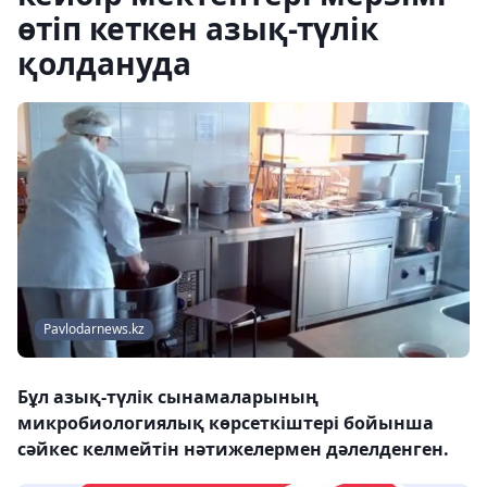
өтіп кеткен азық-түлік
қолдануда
Рavlodarnews.kz
Бұл азық-түлік сынамаларының
микробиологиялық көрсеткіштері бойынша
сәйкес келмейтін нәтижелермен дәлелденген.