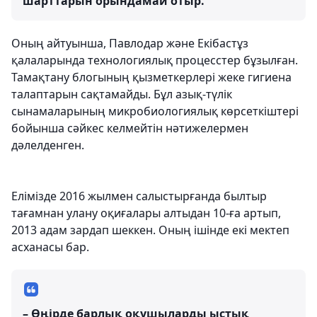
шарттарын орындамай отыр.
Оның айтуынша, Павлодар және Екібастұз
қалаларында технологиялық процесстер бұзылған.
Тамақтану блогының қызметкерлері жеке гигиена
талаптарын сақтамайды. Бұл азық-түлік
сынамаларының микробиологиялық көрсеткіштері
бойынша сәйкес келмейтін нәтижелермен
дәлелденген.
Елімізде 2016 жылмен салыстырғанда былтыр
тағамнан улану оқиғалары алтыдан 10-ға артып,
2013 адам зардап шеккен. Оның ішінде екі мектеп
асханасы бар.
– Өңірде барлық оқушыларды ыстық