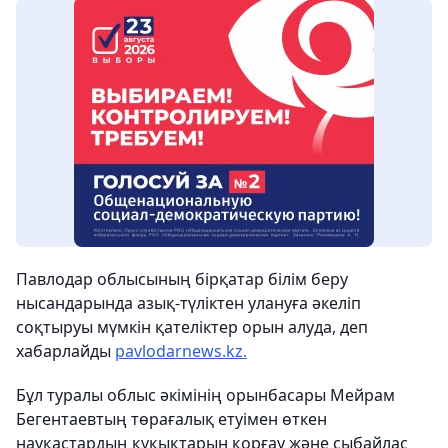
Павлодар облысының бірқатар білім беру
нысандарында азық-түліктен улануға әкеліп
соқтыруы мүмкін қателіктер орын алуда, деп
хабарлайды
pavlodarnews.kz.
Бұл туралы облыс әкімінің орынбасары Мейрам
Бегентаевтың төрағалық етуімен өткен
науқастардың құқықтарын қорғау және сыбайлас