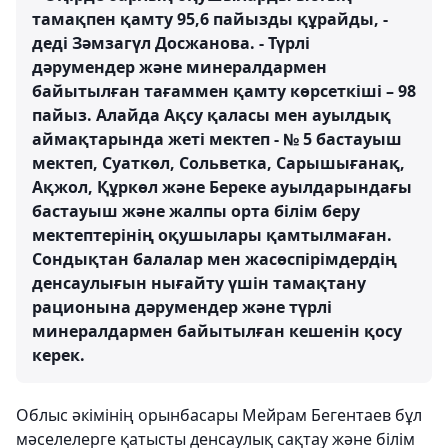
тамақпен қамту 95,6 пайызды құрайды, -
деді Зәмзагүл Досжанова. - Түрлі
дәрумендер және минералдармен
байытылған тағаммен қамту көрсеткіші – 98
пайыз. Алайда Ақсу қаласы мен ауылдық
аймақтарында жеті мектеп - № 5 бастауыш
мектеп, Суаткөл, Сольветка, Сарышығанақ,
Ақжол, Құркөл және Береке ауылдарындағы
бастауыш және жалпы орта білім беру
мектептерінің оқушылары қамтылмаған.
Сондықтан балалар мен жасөспірімдердің
денсаулығын нығайту үшін тамақтану
рационына дәрумендер және түрлі
минералдармен байытылған кешенін қосу
керек.
Облыс әкімінің орынбасары Мейрам Бегентаев бұл
мәселелерге қатысты денсаулық сақтау және білім