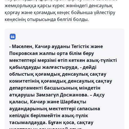
жемқорлыққа қарсы күрес жөніндегі денсаулық
қорғау және қоғамдық кеңес бойынша үйлестіру
кеңесінің отырысында белгілі болды.
- Мәселен, Качир ауданы Тегістік және
Покровская жалпы орта білім беру
мектептері мерзімі өтіп кеткен азық-түлікті
қабылдауды жалғастыруда, - дейді
облыстық қоғамдық денсаулық сақтау
комитетінің қоғамдық денсаулық сақтау
департаменті басшысының міндетін
атқарушы Зәмзагүл Досжанова. – Ақсу
қаласы, Качир және Шарбақты
аудандарының мектептері сапасына
кепілдік берілмейтін азық-түлік
тасымалдауда. Бұған қоса, сақтау