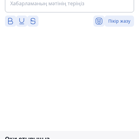
Пікір жазу
Оқи отырыңыз