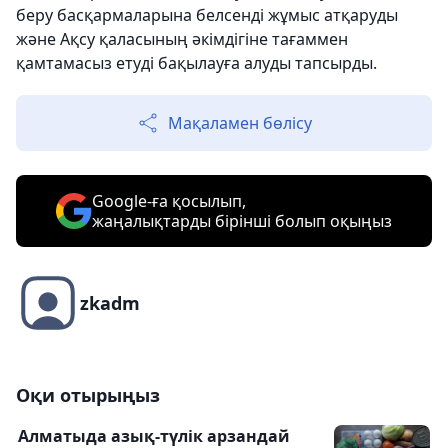
беру басқармаларына белсенді жұмыс атқаруды
және Ақсу қаласының әкімдігіне тағаммен
қамтамасыз етуді бақылауға алуды тапсырды.
Мақаламен бөлісу
Google-ға қосылып,
жаңалықтарды бірінші болып оқыңыз
zkadm
Оқи отырыңыз
Алматыда азық-түлік арзандай