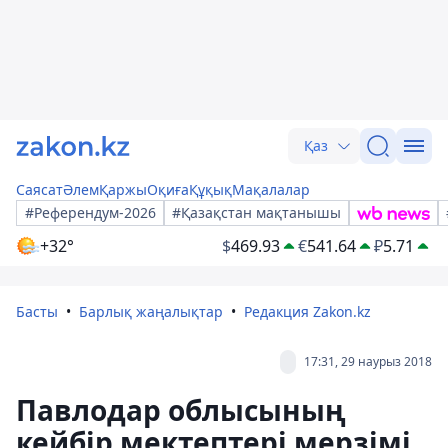
Қаз
Саясат
Әлем
Қаржы
Оқиға
Құқық
Мақалалар
#Референдум-2026
#Қазақстан мақтанышы
+32°
$
469.93
€
541.64
₽
5.71
Басты
Барлық жаңалықтар
Редакция Zakon.kz
17:31, 29 наурыз 2018
Павлодар облысының
кейбір мектептері мерзімі