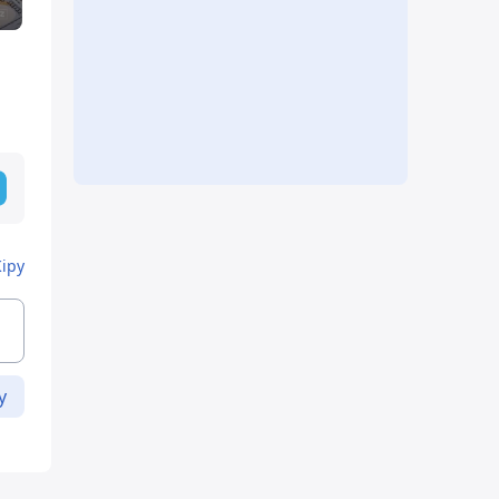
Кіру
у