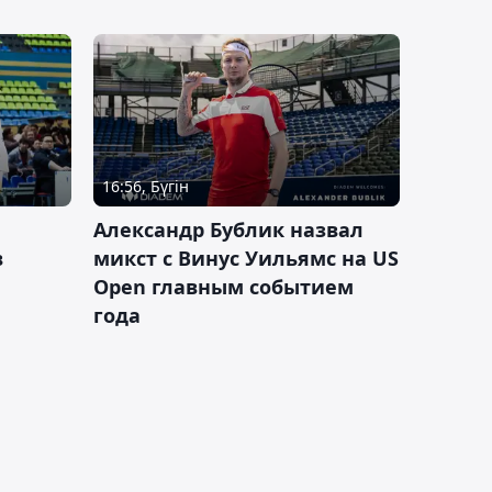
16:56, Бүгін
Александр Бублик назвал
в
микст с Винус Уильямс на US
Open главным событием
года