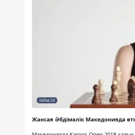
Хабар 24
Жансая Әбдімәлік Македонияда өтк
Македонияда Karpos Open 2018 халық