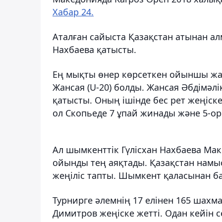
Хабар 24.
Аталған сайыста Қазақстан атынан ал
Нахбаева қатысты.
Ең мықты өнер көрсеткен ойыншы жа
Жансая (U-20) болды. Жансая Әбдімәл
қатысты. Оның ішінде бес рет жеңіске
ол Скопьеде 7 ұпай жинады және 5-о
Ал шымкенттік Гүлісхан Нахбаева Мак
ойынды тең аяқтады. Қазақстан намы
жеңіліс тапты. Шымкент қаласынан б
Турнирге әлемнің 17 елінен 165 шах
Димитров жеңіске жетті. Одан кейі