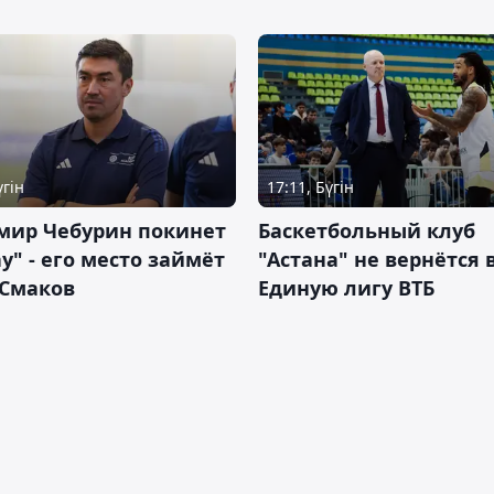
үгін
17:11, Бүгін
мир Чебурин покинет
Баскетбольный клуб
у" - его место займёт
"Астана" не вернётся 
 Смаков
Единую лигу ВТБ