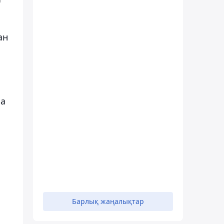
ан
ша
Барлық жаңалықтар