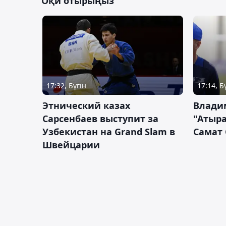
Оқи отырыңыз
17:32, Бүгін
17:14, Б
Этнический казах
Влади
Сарсенбаев выступит за
"Атыра
Узбекистан на Grand Slam в
Самат
Швейцарии