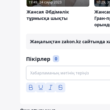
19:49, 24 сәуір 2023
10:29, 
Жансая Әбдімәлік
Жанса
тұрмысқа шықты
Гран-п
орынд
Жаңалықтан zakon.kz сайтында х
Пікірлер
0