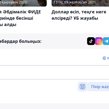
30 қыркүйек 2022
13:00, 03 желтоқсан 2021
я Әбдімәлік ФИДЕ
Доллар өсіп, теңге неге
риінде бесінші
әлсіреді? ҰБ жауабы
ы алды
абардар болыңыз:
Пікір жаз