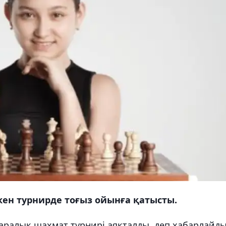
ен турнирде тоғыз ойынға қатысты.
аралық шахмат турнирі аяқталды, деп хабарлайд