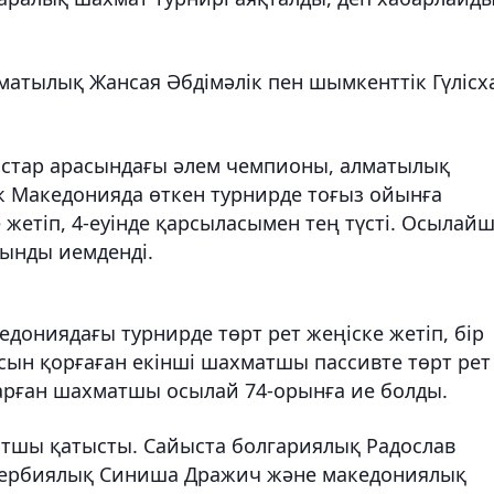
матылық Жансая Әбдімәлік пен шымкенттік Гүлісх
стар арасындағы әлем чемпионы, алматылық
ік Македонияда өткен турнирде тоғыз ойынға
 жетіп, 4-еуінде қарсыласымен тең түсті. Осылай
рынды иемденді.
едониядағы турнирде төрт рет жеңіске жетіп, бір
сын қорғаған екінші шахматшы пассивте төрт рет
арған шахматшы осылай 74-орынға ие болды.
матшы қатысты. Сайыста болгариялық Радослав
н сербиялық Синиша Дражич және македониялық