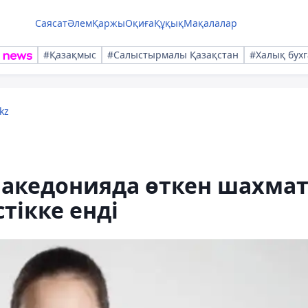
Саясат
Әлем
Қаржы
Оқиға
Құқық
Мақалалар
#Қазақмыс
#Салыстырмалы Қазақстан
#Халық бухг
kz
Македонияда өткен шахма
стікке енді