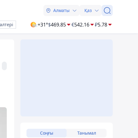
Алматы
Қаз
+31°
$
469.85
€
542.16
₽
5.78
алтері
т
Соңғы
Танымал