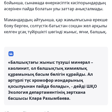
бойынша, сынамада өнеркәсіптік кәсіпорындардың
әсерінен пайда болатын улы заттар анықталмады.
Мамандардың айтуынша, қар жамылғысына ерекше
бояу берген, солтүстік-батыстан соққан жел арқылы
келген ұсақ түйіршікті шөгінді жыныс, яғни, балшық.
«Балшықтағы жыныс түзуші минерал –
каолинит, ол балшықтың химиялық
құрамының басым бөлігін құрайды. Ал
әртүрлі түс хромофор иондарының
қосылуынан пайда болады», - дейді ШҚО
Экология департаментінің зертхана
басшысы Клара Рахымбаева.