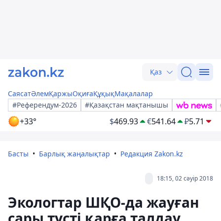
Қаз
Саясат
Әлем
Қаржы
Оқиға
Құқық
Мақалалар
#Референдум-2026
#Қазақстан мақтанышы
+33°
$
469.93
€
541.64
₽
5.71
Басты
Барлық жаңалықтар
Редакция Zakon.kz
18:15, 02 сәуір 2018
Экологтар ШҚО-да жауған
сары түсті қарға талдау