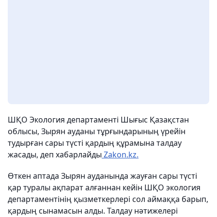
ШҚО Экология департаменті Шығыс Қазақстан
облысы, Зырян ауданы тұрғындарының үрейін
тудырған сары түсті қардың құрамына талдау
жасады, деп хабарлайды
Zakon.kz.
Өткен аптада Зырян ауданында жауған сары түсті
қар туралы ақпарат алғаннан кейін ШҚО экология
департаментінің қызметкерлері сол аймаққа барып,
қардың сынамасын алды. Талдау нәтижелері