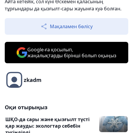
Айта кетейік, сол күні Өскемен қаласының
тұрғындары да қызғылт-сары жауынға куә болған.
Мақаламен бөлісу
Google-ға қосылып,
жаңалықтарды бірінші болып оқыңыз
zkadm
Оқи отырыңыз
ШҚО-да сары және қызғылт түсті
қар жауды: экологтар себебін
түсіндірді