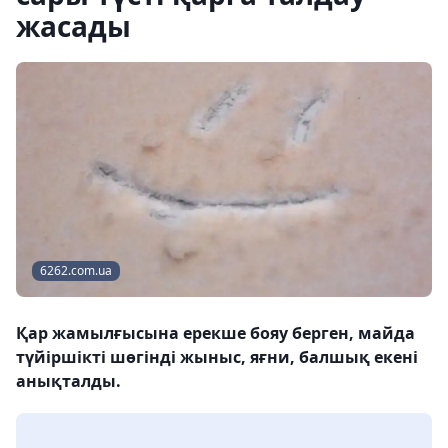
жасады
6262.com.ua
Қар жамылғысына ерекше бояу берген, майда
түйіршікті шөгінді жыныс, яғни, балшық екені
анықталды.