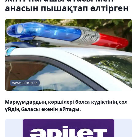
анасын пышақтап өлтірген
www.inform.kz
Марқұмдардың көршілері болса күдіктінің сол
үйдің баласы екенін айтады.