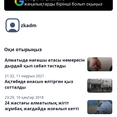
жаңалықтарды бірінші болып оқыңыз
zkadm
Оқи отырыңыз
Алматыда нағашы атасы немересін
дырдай қып сабап тастады
21:32, 11 наурыз 2021
Ақтөбеде анасын өлтірген қыз
сотталды
23:29, 16 қаңтар 2018
24 жастағы алматылық жігіт
жұмбақ жағдайда жоғалып кетті