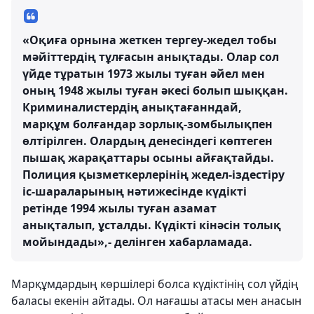
«Оқиға орнына жеткен тергеу-жедел тобы
мәйіттердің тұлғасын анықтады. Олар сол
үйде тұратын 1973 жылы туған әйел мен
оның 1948 жылы туған әкесі болып шыққан.
Криминалистердің анықтағанндай,
марқұм болғандар зорлық-зомбылықпен
өлтірілген. Олардың денесіндегі көптеген
пышақ жарақаттары осыны айғақтайды.
Полиция қызметкерлерінің жедел-іздестіру
іс-шараларының нәтижесінде күдікті
ретінде 1994 жылы туған азамат
анықталып, ұсталды. Күдікті кінәсін толық
мойындады»,- делінген хабарламада.
Марқұмдардың көршілері болса күдіктінің сол үйдің
баласы екенін айтады. Ол нағашы атасы мен анасын