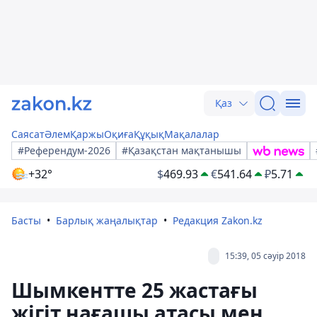
Қаз
Саясат
Әлем
Қаржы
Оқиға
Құқық
Мақалалар
#Референдум-2026
#Қазақстан мақтанышы
+32°
$
469.93
€
541.64
₽
5.71
Басты
Барлық жаңалықтар
Редакция Zakon.kz
15:39, 05 сәуір 2018
Шымкентте 25 жастағы
жігіт нағашы атасы мен