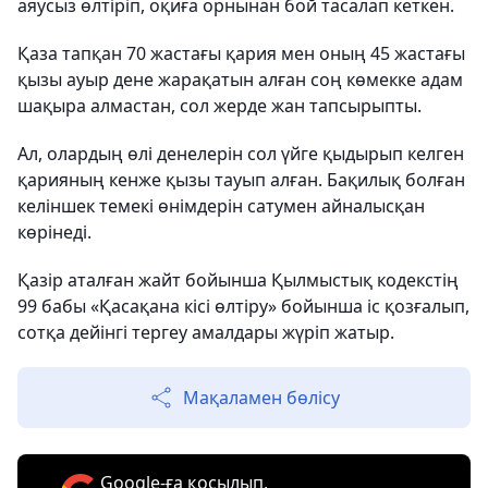
аяусыз өлтіріп, оқиға орнынан бой тасалап кеткен.
Қаза тапқан 70 жастағы қария мен оның 45 жастағы
қызы ауыр дене жарақатын алған соң көмекке адам
шақыра алмастан, сол жерде жан тапсырыпты.
Ал, олардың өлі денелерін сол үйге қыдырып келген
қарияның кенже қызы тауып алған. Бақилық болған
келіншек темекі өнімдерін сатумен айналысқан
көрінеді.
Қазір аталған жайт бойынша Қылмыстық кодекстің
99 бабы «Қасақана кісі өлтіру» бойынша іс қозғалып,
сотқа дейінгі тергеу амалдары жүріп жатыр.
Мақаламен бөлісу
Google-ға қосылып,