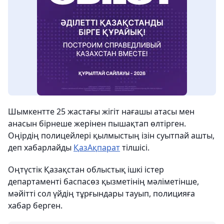
Шымкентте 25 жастағы жігіт нағашы атасы мен
анасын бірнеше жерінен пышақтап өлтірген.
Оңірдің полицейлері қылмыстың ізін суытпай ашты,
деп хабарлайды
ҚазАқпарат
тілшісі.
Оңтүстік Қазақстан облыстық ішкі істер
департаменті баспасөз қызметінің мәліметінше,
мәйітті сол үйдің тұрғындары тауып, полицияға
хабар берген.