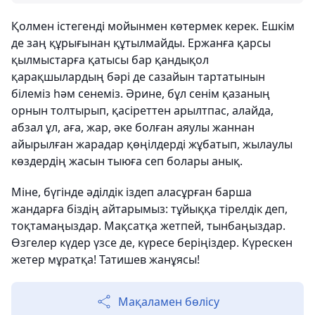
Қолмен істегенді мойынмен көтермек керек. Ешкім
де заң құрығынан құтылмайды. Ержанға қарсы
қылмыстарға қатысы бар қандықол
қарақшылардың бәрі де сазайын тартатынын
білеміз һәм сенеміз. Әрине, бұл сенім қазаның
орнын толтырып, қасіреттен арылтпас, алайда,
абзал ұл, аға, жар, әке болған аяулы жаннан
айырылған жарадар қөңілдерді жұбатып, жылаулы
көздердің жасын тыюға сеп болары анық.
Міне, бүгінде әділдік іздеп аласұрған барша
жандарға біздің айтарымыз: тұйыққа тірелдік деп,
тоқтамаңыздар. Мақсатқа жетпей, тынбаңыздар.
Өзгелер күдер үзсе де, күресе беріңіздер. Күрескен
жетер мұратқа! Татишев жанұясы!
Мақаламен бөлісу