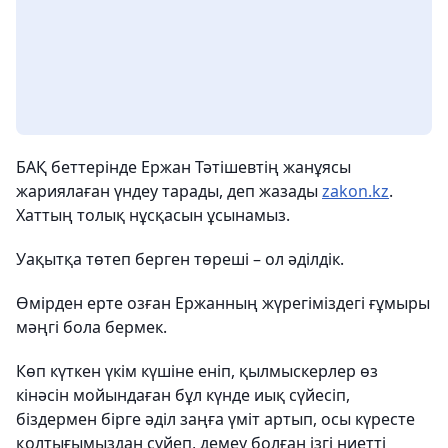
БАҚ беттерінде Ержан Тәтішевтің жанұясы
жариялаған үндеу тарады, деп жазады
zakon.kz
.
Хаттың толық нұсқасын ұсынамыз.
Уақытқа төтеп берген төреші – ол әділдік.
Өмірден ерте озған Ержанның жүрегіміздегі ғұмыры
мәңгі бола бермек.
Көп күткен үкім күшіне еніп, қылмыскерлер өз
кінәсін мойындаған бұл күнде иық сүйесіп,
біздермен бірге әділ заңға үміт артып, осы күресте
қолтығымыздан сүйеп, демеу болған ізгі ниетті