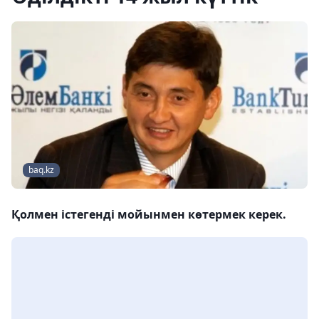
baq.kz
Қолмен істегенді мойынмен көтермек керек.