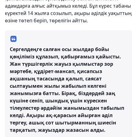
адамдарға алғыс айтқымыз келеді. Бұл күрес табаны
күректей 14 жылға созылып, ақыры әділдік уақыттың
өзіне төтеп беріп, төрелігін айтты.
Сергелдеңге салған осы жылдар бойы
қөңіліміз құлазып, қабырғамыз қайысты.
Жан түршігерлік жауыз қылмыстар зор
мәртебе, құдірет-мансап, қисапсыз
ақшаның тасасында қалып, саясат
сылтауымен жылы жабылып келгені
жанымызға батты. Бірақ, біздердей заң
күшіне сеніп, шындық үшін күрескен
тілеулестер әрдәйім жанымыздан табылып
келді. Ақыры ақ-қарасын айырған әділ
тергеу, ашық сот шытырманның шиесін
тарқатып, жауыздар жазасын алды.