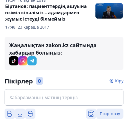
19:54, 16 ақпан 2018
Біртанов: пациенттердің ашуына
өзіміз кінәліміз – адамдармен
жұмыс істеуді білмейміз
17:48, 23 қараша 2017
Жаңалықтан zakon.kz сайтында
хабардар болыңыз:
Пікірлер
0
Кіру
Пікір жазу