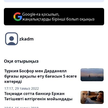
Google-ға қосылып,
жаңалықтарды бірінші болып оқыңыз
zkadm
Оқи отырыңыз
Түркия Босфор мен Дарданелл
бұғазы арқылы өту бағасын 5 есеге
көтереді
17:17, 29 тамыз 2022
Тоқмәди сотта банкир Ержан
Тәтiшевтi өлтiргенiн мойындады