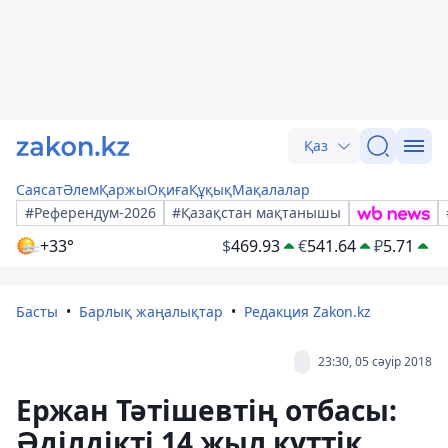
Қаз
Саясат
Әлем
Қаржы
Оқиға
Құқық
Мақалалар
#Референдум-2026
#Қазақстан мақтанышы
+33°
$
469.93
€
541.64
₽
5.71
Басты
Барлық жаңалықтар
Редакция Zakon.kz
23:30, 05 сәуір 2018
Ержан Тәтішевтің отбасы:
Әділдікті 14 жыл күттік