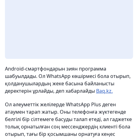
Android-смартфондарын зиян программа
шабуылдады. Ол WhatsApp көшірмесі бола отырып,
қолданушылардың жеке басына байланысты
деректерін ұрлайды, деп хабарлайды
Baq.kz.
Ол әлеуметтік желілерде WhatsApp Plus деген
атаумен тарап жатыр. Оны телефонға жүктегенде
белгілі бір сілтемеге басуды талап етеді, ал гаджетке
толық орнатылған соң мессенджердің клиенті бола
отырып, тағы бір қосымшаны орнатуға кеңес