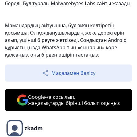
береді. Бұл туралы Malwarebytes Labs сайты жазады.
Мамандардың айтуынша, бұл зиян келтіретін
қосымша. Ол қолданушылардың жеке деректерін
алып, үшінші біреуге жеткізеді. Сондықтан Android
құрылғыңызда WhatsApp-тың «сыңарын» көре
қалсаңыз, оны бірден өшіріп тастаңыз.
Мақаламен бөлісу
Google-ға қосылып,
жаңалықтарды бірінші болып оқыңыз
zkadm