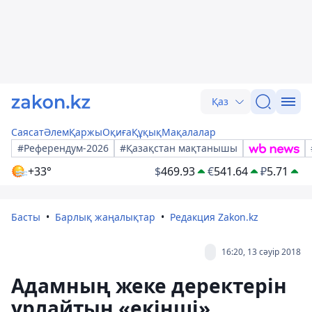
Қаз
Саясат
Әлем
Қаржы
Оқиға
Құқық
Мақалалар
#Референдум-2026
#Қазақстан мақтанышы
+33°
$
469.93
€
541.64
₽
5.71
Басты
Барлық жаңалықтар
Редакция Zakon.kz
16:20, 13 сәуір 2018
Адамның жеке деректерін
ұрлайтын «екінші»