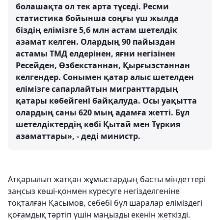
болашақта ол тек арта түседі. Ресми
статистика бойынша соңғы үш жылда
біздің елімізге 5,6 млн астам шетелдік
азамат келген. Олардың 90 пайыздан
астамы ТМД елдерінен, яғни негізінен
Ресейден, Өзбекстаннан, Қырғызстаннан
келгендер. Сонымен қатар алыс шетелден
елімізге сапарлайтын мигранттардың
қатары көбейгені байқалуда. Осы уақытта
олардың саны 620 мың адамға жетті. Бұл
шетелдіктердің көбі Қытай мен Түркия
азаматтары», - деді министр.
Атқарылып жатқан жұмыстардың басты міндеттері
заңсыз көші-қонмен күресуге негізделгеніне
тоқталған Қасымов, себебі бұл шаралар еліміздегі
қоғамдық тәртіп үшін маңызды екенін жеткізді.