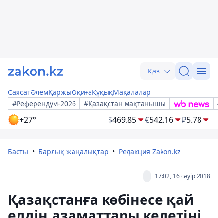
Қаз
Саясат
Әлем
Қаржы
Оқиға
Құқық
Мақалалар
#Референдум-2026
#Қазақстан мақтанышы
+27°
$
469.85
€
542.16
₽
5.78
Басты
Барлық жаңалықтар
Редакция Zakon.kz
17:02, 16 сәуір 2018
Қазақстанға көбінесе қай
елдің азаматтары келетіні