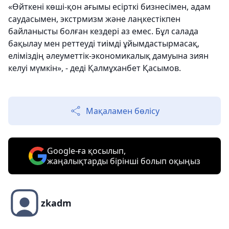
«Өйткені көші-қон ағымы есірткі бизнесімен, адам
саудасымен, экстрмизм және лаңкестікпен
байланысты болған кездері аз емес. Бұл салада
бақылау мен реттеуді тиімді ұйымдастырмасақ,
еліміздің әлеуметтік-экономикалық дамуына зиян
келуі мүмкін», - деді Қалмұханбет Қасымов.
Мақаламен бөлісу
Google-ға қосылып,
жаңалықтарды бірінші болып оқыңыз
zkadm