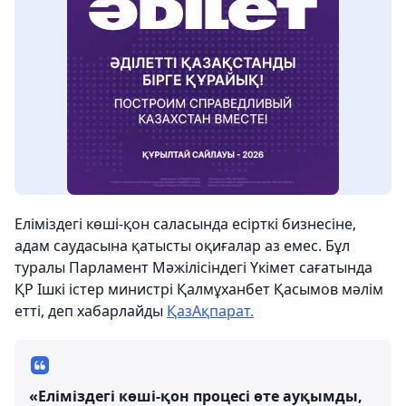
Еліміздегі көші-қон саласында есірткі бизнесіне,
адам саудасына қатысты оқиғалар аз емес. Бұл
туралы Парламент Мәжілісіндегі Үкімет сағатында
ҚР Ішкі істер министрі Қалмұханбет Қасымов мәлім
етті, деп хабарлайды
ҚазАқпарат.
«Еліміздегі көші-қон процесі өте ауқымды,