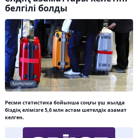
белгілі болды
ҚазАқпарат
Ресми статистика бойынша соңғы үш жылда
біздің елімізге 5,6 млн астам шетелдік азамат
келген.