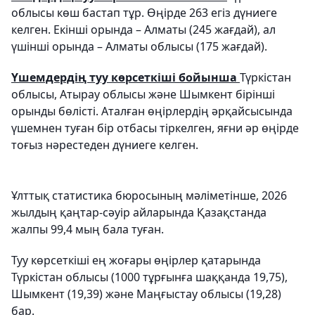
облысы көш бастап тұр. Өңірде 263 егіз дүниеге
келген. Екінші орында – Алматы (245 жағдай), ал
үшінші орында – Алматы облысы (175 жағдай).
Үшемдердің туу көрсеткіші бойынша
Түркістан
облысы, Атырау облысы және Шымкент бірінші
орынды бөлісті. Аталған өңірлердің әрқайсысында
үшемнен туған бір отбасы тіркелген, яғни әр өңірде
тоғыз нәрестеден дүниеге келген.
Ұлттық статистика бюросының мәліметінше, 2026
жылдың қаңтар-сәуір айларында Қазақстанда
жалпы 99,4 мың бала туған.
Туу көрсеткіші ең жоғары өңірлер қатарында
Түркістан облысы (1000 тұрғынға шаққанда 19,75),
Шымкент (19,39) және Маңғыстау облысы (19,28)
бар.