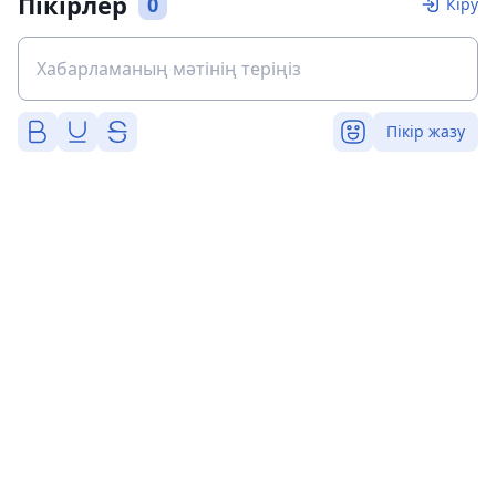
Пікірлер
0
Кіру
Пікір жазу