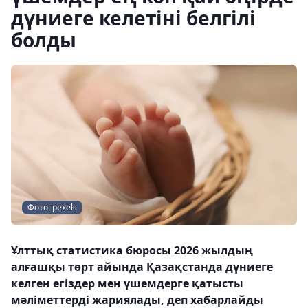
дүниеге келетіні белгілі
болды
Фото: pexels
Ұлттық статистика бюросы 2026 жылдың
алғашқы төрт айында Қазақстанда дүниеге
келген егіздер мен үшемдерге қатысты
мәліметтерді жариялады, деп хабарлайды