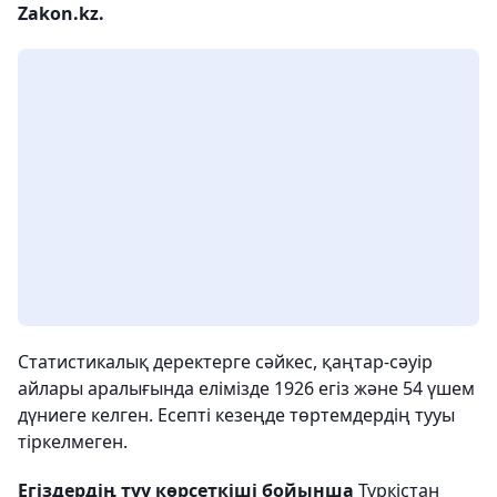
Zakon.kz.
Статистикалық деректерге сәйкес, қаңтар-сәуір
айлары аралығында елімізде 1926 егіз және 54 үшем
дүниеге келген. Есепті кезеңде төртемдердің тууы
тіркелмеген.
Егіздердің туу көрсеткіші бойынша
Түркістан