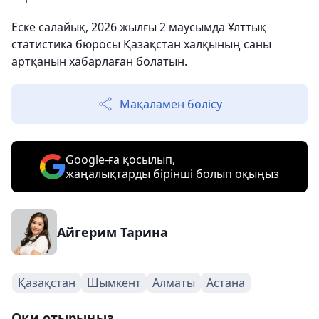
Еске салайық, 2026 жылғы 2 маусымда Ұлттық
статистика бюросы Қазақстан халқының саны
артқанын хабарлаған болатын.
Мақаламен бөлісу
Google-ға қосылып,
жаңалықтарды бірінші болып оқыңыз
Айгерим Тарина
Қазақстан
Шымкент
Алматы
Астана
Оқи отырыңыз