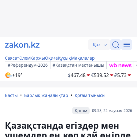
Қаз
Саясат
Әлем
Қаржы
Оқиға
Құқық
Мақалалар
#Референдум-2026
#Қазақстан мақтанышы
+19°
$
467.48
€
539.52
₽
5.73
Басты
Барлық жаңалықтар
Қоғам тынысы
Қоғам
09:58, 22 маусым 2026
Қазақстанда егіздер мен
үшемдер ең көп қай өңірде