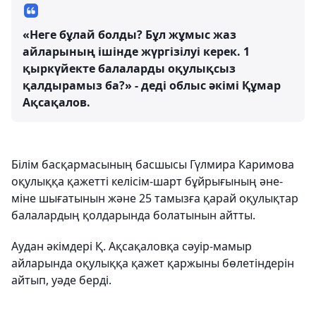
«Неге бұлай болды? Бұл жұмыс жаз
айларының ішінде жүргізілуі керек. 1
қыркүйекте балаларды оқулықсыз
қалдырамыз ба?» - деді облыс әкімі Құмар
Ақсақалов.
Білім басқармасының басшысы Гүлмира Каримова
оқулыққа қажетті келісім-шарт бұйрығының әне-
міне шығатынын және 25 тамызға қарай оқулықтар
балалардың қолдарында болатынын айтты.
Аудан әкімдері Қ. Ақсақаловқа сәуір-мамыр
айларында оқулыққа қажет қаржыны бөлетіндерін
айтып, уәде берді.