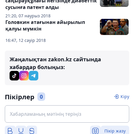
саңырауқұлағы негізінде диабеттік
сусынға патент алды
21:20, 07 наурыз 2018
Головкин атағынан айырылып
қалуы мүмкін
16:47, 12 сәуір 2018
Жаңалықтан zakon.kz сайтында
хабардар болыңыз:
Пікірлер
0
Кіру
Пікір жазу