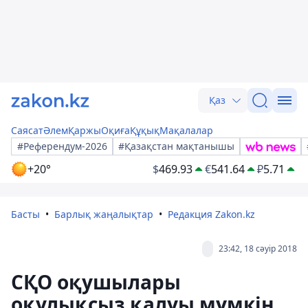
Қаз
Саясат
Әлем
Қаржы
Оқиға
Құқық
Мақалалар
#Референдум-2026
#Қазақстан мақтанышы
+20°
$
469.93
€
541.64
₽
5.71
Басты
Барлық жаңалықтар
Редакция Zakon.kz
23:42, 18 сәуір 2018
СҚО оқушылары
оқулықсыз қалуы мүмкін