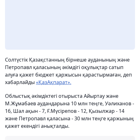
Солтүстік Қазақстанның бірнеше ауданының және
Петропавл қаласының әкімдігі оқулықтар сатып
алуға қажет бюджет қаржысын қарастырмаған, деп
хабарлайды
«ҚазАқпарат».
Облыстық әкімдіктегі отырыста Айыртау және
М.Жұмабаев аудандарына 10 млн теңге, Уәлиханов -
16, Шал ақын - 7, Ғ.Мүсірепов - 12, Қызылжар - 14
және Петропавл қаласына - 30 млн теңге қаржының
қажет екендігі анықталды.