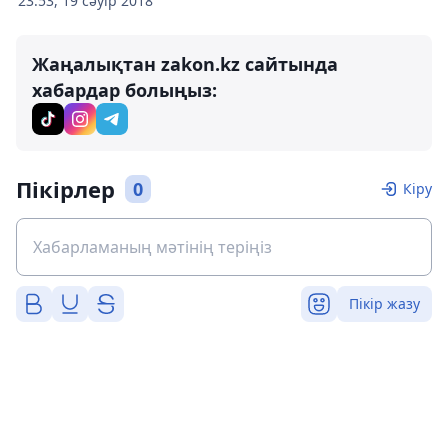
23:53, 19 сәуір 2018
Жаңалықтан zakon.kz сайтында
хабардар болыңыз:
Пікірлер
0
Кіру
Пікір жазу