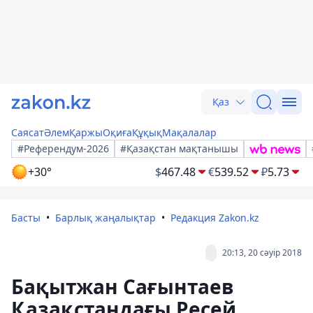
Қаз
Саясат
Әлем
Қаржы
Оқиға
Құқық
Мақалалар
#Референдум-2026
#Қазақстан мақтанышы
+30°
$
467.48
€
539.52
₽
5.73
Басты
Барлық жаңалықтар
Редакция Zakon.kz
20:13, 20 сәуір 2018
Бақытжан Сағынтаев
Қазақстандағы Ресей