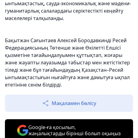
ынтымақтастық, сауда-экономикалық және мәдени-
гуманитарлық салалардағы серіктестікті кеңейту
мәселелері талқыланды.
Бақытжан Сағынтаев Алексей Бородавкинді Ресей
Федерациясының Төтенше және Өкілетті Елшісі
қызметіне тағайындалуымен құттықтап, жоғары
және жауапты лауазымда табыстар мен жетістіктер
тіледі және бұл тағайындаудың Қазақстан–Ресей
ынтымақтастығын нығайтуға және дамытуға ықпал
ететініне сенім білдірді.
Мақаламен бөлісу
Google-ға қосылып,
жаңалықтарды бірінші болып оқыңыз