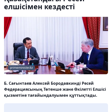
елшісімен кездесті
primeminister.kz
Б. Сағынтаев Алексей Бородавкинді Ресей
Федерациясының Төтенше және Өкілетті Елшісі
қызметіне тағайындалуымен құттықтады.