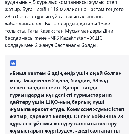
ауданының 5 құрылыс компаниясы жұмыс істеп
жатыр. Бұған дейін 118 миллионнан астам теңгеге
28 отбасыға тұрғын үй сатылып алынғаны
хабарланған еді. Бүгін олардың қатары 13-ке
толықты. Тағы Қазақстан Мұсылмандары Діни
басқармасы және «NFS Kazakhstan» ЖШС
қолдауымен 2 жанұя баспаналы болды.
«Биыл көктем біздің өңір үшін оңай болған
жоқ. Тасқыннан 2 қала, 5 аудан, 33 елді
мекен зардап шекті. Қазіргі таңда
тұрғындарды күнделікті тұрмыстарына
қайтару үшін ШҚО-ның барлық күші
жұмыла әрекет етуде. Комиссия жұмыс істеп
жатыр, қаражат бөлінді. Облыс бойынша 23
құрылыс ұйымы жөндеу-қалпына келтіру
жұмыстарын жүргізуде», - деді салтанатты