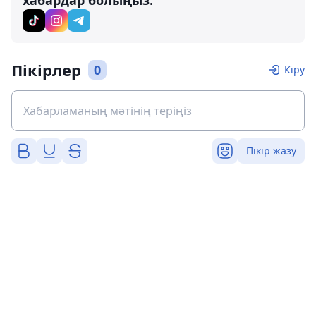
хабардар болыңыз:
Пікірлер
0
Кіру
Пікір жазу