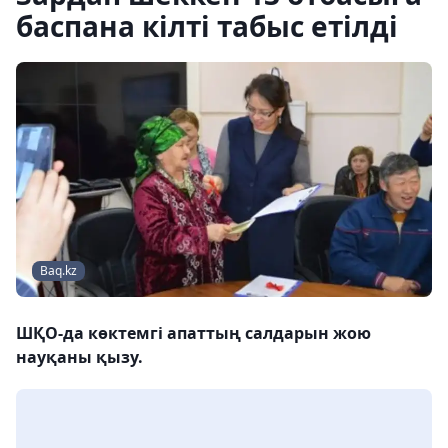
баспана кілті табыс етілді
Baq.kz
ШҚО-да көктемгі апаттың салдарын жою
науқаны қызу.