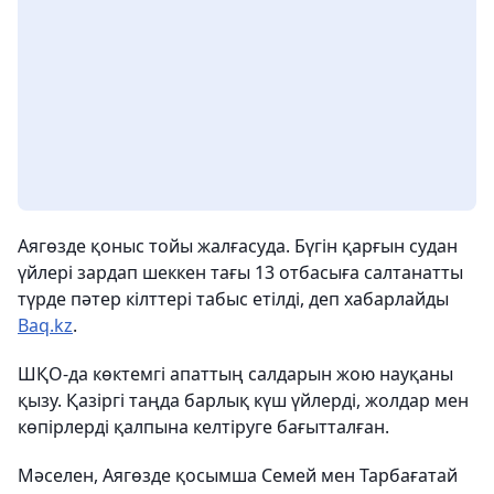
Аягөзде қоныс тойы жалғасуда. Бүгін қарғын судан
үйлері зардап шеккен тағы 13 отбасыға салтанатты
түрде пәтер кілттері табыс етілді, деп хабарлайды
Baq.kz
.
ШҚО-да көктемгі апаттың салдарын жою науқаны
қызу. Қазіргі таңда барлық күш үйлерді, жолдар мен
көпірлерді қалпына келтіруге бағытталған.
Мәселен, Аягөзде қосымша Семей мен Тарбағатай