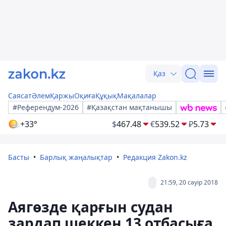
Қаз
Саясат
Әлем
Қаржы
Оқиға
Құқық
Мақалалар
#Референдум-2026
#Қазақстан мақтанышы
+33°
$
467.48
€
539.52
₽
5.73
Басты
Барлық жаңалықтар
Редакция Zakon.kz
21:59, 20 сәуір 2018
Аягөзде қарғын судан
зардап шеккен 13 отбасыға