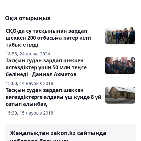
Оқи отырыңыз
СҚО-да су тасқынынан зардап
шеккен 200 отбасыға пәтер кілті
табыс етілді
18:58, 24 шілде 2024
Тасқын судан зардап шеккен
аягөздіктер үшін 50 млн теңге
бөлінеді - Даниал Ахметов
15:00, 14 наурыз 2018
Тасқын судан зардап шеккен
аягөздіктерге алдағы үш күнде 8 үй
сатып алынбақ
15:39, 15 наурыз 2018
Жаңалықтан zakon.kz сайтында