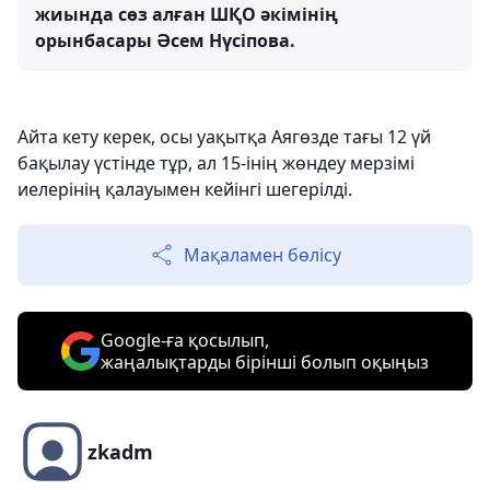
жиында сөз алған ШҚО әкімінің
орынбасары Әсем Нүсіпова.
Айта кету керек, осы уақытқа Аягөзде тағы 12 үй
бақылау үстінде тұр, ал 15-інің жөндеу мерзімі
иелерінің қалауымен кейінгі шегерілді.
Мақаламен бөлісу
Google-ға қосылып,
жаңалықтарды бірінші болып оқыңыз
zkadm