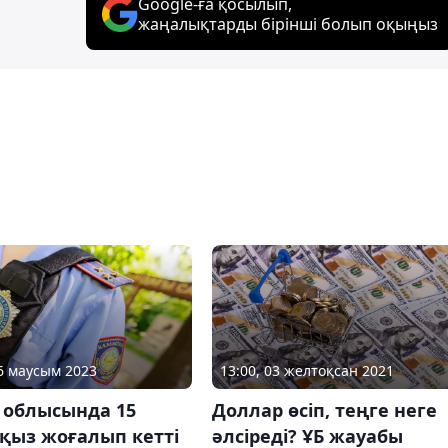
Google-ға қосылып,
жаңалықтарды бірінші болып оқыңыз
06 маусым 2023
13:00, 03 желтоқсан 2021
 облысында 15
Доллар өсіп, теңге неге
қыз жоғалып кетті
әлсіреді? ҰБ жауабы