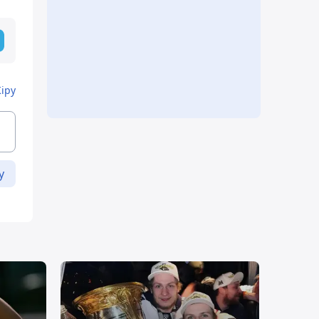
Кіру
у