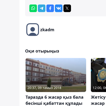
zkadm
Оқи отырыңыз
12:00, 
20:37, 09 тамыз 2018
Жетісу
Таразда 6 жасар қыз бала
жасар 
бесінші қабаттан құлады