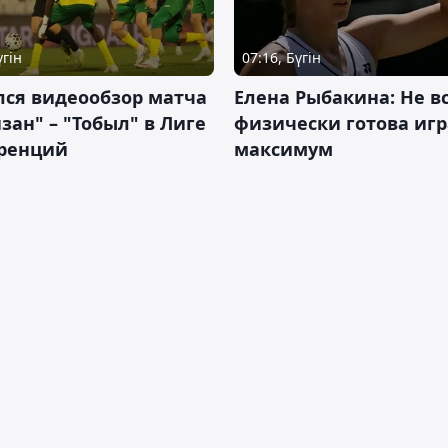
үгін
07:16, Бүгін
лся видеообзор матча
Елена Рыбакина: Не в
зан" – "Тобыл" в Лиге
физически готова игр
ренций
максимум