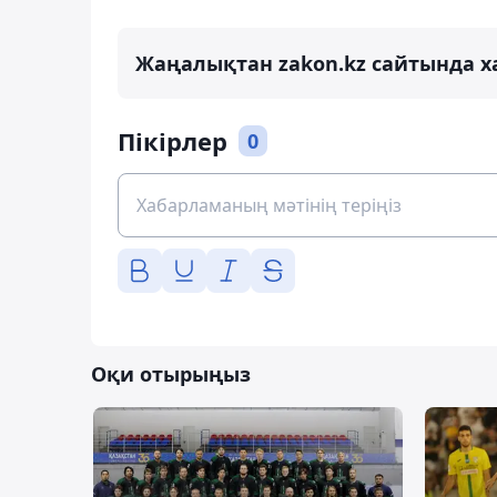
Жаңалықтан zakon.kz сайтында х
Пікірлер
0
Оқи отырыңыз