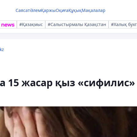
Саясат
Әлем
Қаржы
Оқиға
Құқық
Мақалалар
#Қазақмыс
#Салыстырмалы Қазақстан
#Халық бухг
kz
а 15 жасар қыз «сифилис»