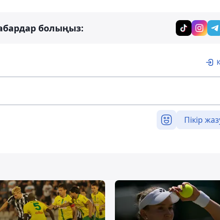
абардар болыңыз:
Пікір жаз