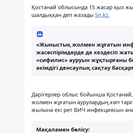
Қостанай облысында 15 жасар қыз ж
шалдыққан деп жазады
Sn.kz.
«Жыныстық жолмен жұғатын инфе
жасөспірімдерде де кездесіп жат
«сифилис» ауруын жұқтырғаны бел
әкімдігі денсаулық сақтау басқа
Дәрігерлер облыс бойынша Қостанай
жолмен жұғатын аурулардың көп тарғ
жылына екі рет ВИЧ инфекциясын аны
Мақаламен бөлісу: