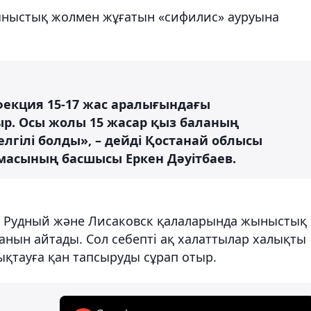
ыныстық жолмен жұғатын «сифилис» ауруына
кция 15-17 жас аралығындағы
ыр. Осы жолы 15 жасар қыз баланың
гілі болды», – дейді Қостанай облысы
рмасының басшысы Еркен Дәуітбаев.
, Рудный және Лисаковск қалаларында жыныстық
анын айтады. Сол себепті ақ халаттылар халықты
қтауға қан тапсыруды сұрап отыр.