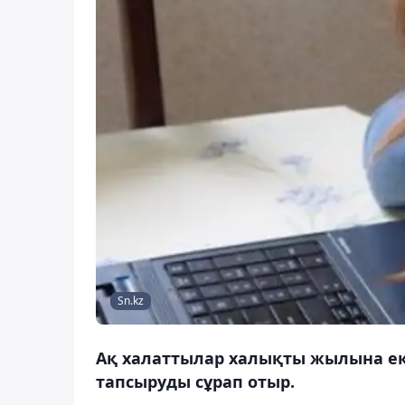
Sn.kz
Ақ халаттылар халықты жылына ек
тапсыруды сұрап отыр.