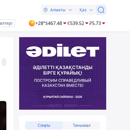
Алматы
Қаз
+28°
$
467.48
€
539.52
₽
5.73
алтері
Соңғы
Танымал