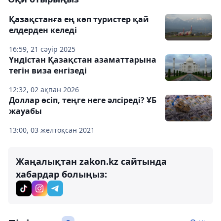
Қазақстанға ең көп туристер қай
елдерден келеді
16:59, 21 сәуір 2025
Үндістан Қазақстан азаматтарына
тегін виза енгізеді
12:32, 02 ақпан 2026
Доллар өсіп, теңге неге әлсіреді? ҰБ
жауабы
13:00, 03 желтоқсан 2021
Жаңалықтан zakon.kz сайтында
хабардар болыңыз: