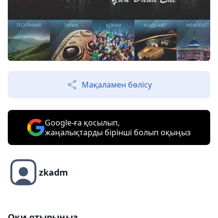
Мақаламен бөлісу
Google-ға қосылып,
жаңалықтарды бірінші болып оқыңыз
zkadm
Оқи отырыңыз