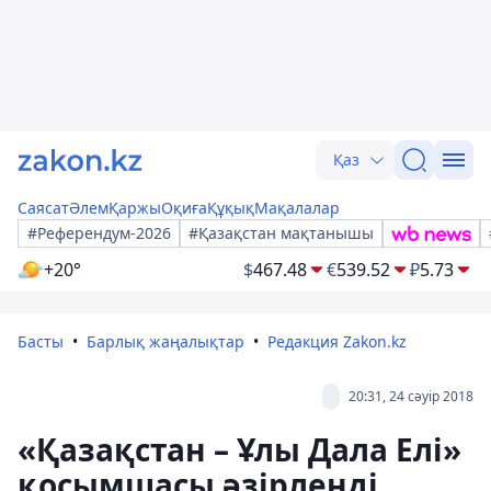
Қаз
Саясат
Әлем
Қаржы
Оқиға
Құқық
Мақалалар
#Референдум-2026
#Қазақстан мақтанышы
+20°
$
467.48
€
539.52
₽
5.73
Басты
Барлық жаңалықтар
Редакция Zakon.kz
20:31, 24 сәуір 2018
«Қазақстан – Ұлы Дала Елі»
қосымшасы әзірленді