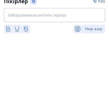
Пікірлер
0
Кіру
Пікір жазу