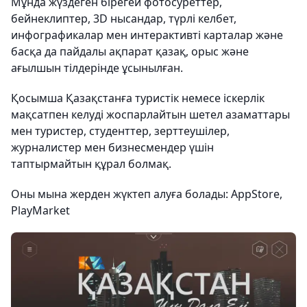
Мұнда жүздеген бірегей фотосуреттер,
бейнеклиптер, 3D нысандар, түрлі келбет,
инфографикалар мен интерактивті карталар және
басқа да пайдалы ақпарат қазақ, орыс және
ағылшын тілдерінде ұсынылған.
Қосымша Қазақстанға туристік немесе іскерлік
мақсатпен келуді жоспарлайтын шетел азаматтары
мен туристер, студенттер, зерттеушілер,
журналистер мен бизнесмендер үшін
таптырмайтын құрал болмақ.
Оны мына жерден жүктеп алуға болады: AppStore,
PlayMarket