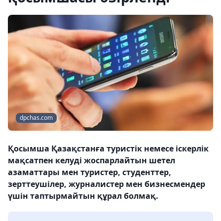
dpchas.com
Қосымша Қазақстанға туристік немесе іскерлік
мақсатпен келуді жоспарлайтын шетел
азаматтары мен туристер, студенттер,
зерттеушілер, журналистер мен бизнесмендер
үшін таптырмайтын құрал болмақ.