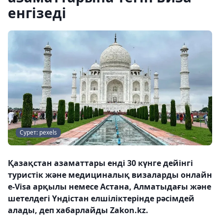
енгізеді
Сурет: pexels
Қазақстан азаматтары енді 30 күнге дейінгі
туристік және медициналық визаларды онлайн
e-Visa арқылы немесе Астана, Алматыдағы және
шетелдегі Үндістан елшіліктерінде рәсімдей
алады, деп хабарлайды Zakon.kz.