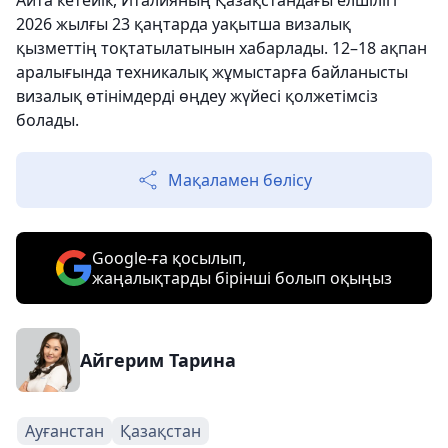
Айта кетейік, Италияның Қазақстандағы елшілігі
2026 жылғы 23 қаңтарда уақытша визалық
қызметтің тоқтатылатынын хабарлады. 12–18 ақпан
аралығында техникалық жұмыстарға байланысты
визалық өтінімдерді өңдеу жүйесі қолжетімсіз
болады.
Мақаламен бөлісу
Google-ға қосылып,
жаңалықтарды бірінші болып оқыңыз
Айгерим Тарина
Ауғанстан
Қазақстан