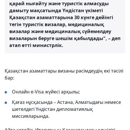
қарай нығайту және туристік алмасуды
дамыту мақсатында Үндістан үкіметі
Қазақстан азаматтарына 30 күнге дейінгі
тегін туристік визалар, медициналық
визалар және медициналық сүйемелдеу
визаларын беруге шешім қабылдады", – деп
атап өтті министрлік.
Қазақстан азаматтары визаны рәсімдеудің екі тәсілі
бар:
Онлайн e-Visa жүйесі арқылы;
Қағаз нұсқасында – Астана, Алматыдағы немесе
шетелдегі Үндістан дипломатиялық
миссияларында.