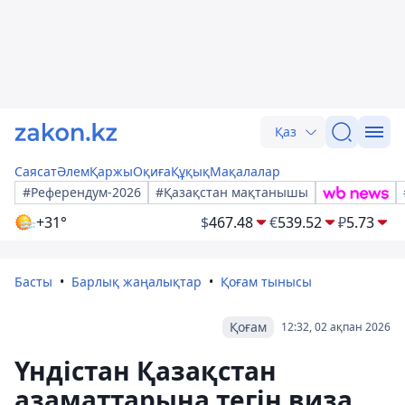
Қаз
Саясат
Әлем
Қаржы
Оқиға
Құқық
Мақалалар
#Референдум-2026
#Қазақстан мақтанышы
+31°
$
467.48
€
539.52
₽
5.73
Басты
Барлық жаңалықтар
Қоғам тынысы
Қоғам
12:32, 02 ақпан 2026
Үндістан Қазақстан
азаматтарына тегін виза