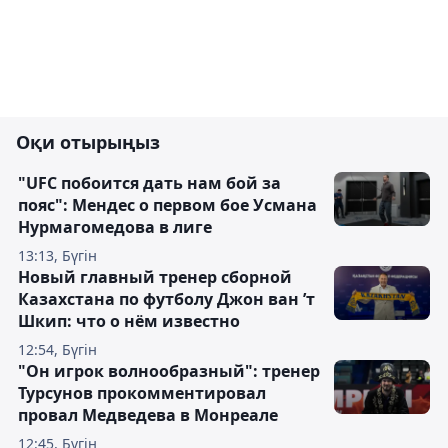
Оқи отырыңыз
"UFC побоится дать нам бой за
пояс": Мендес о первом бое Усмана
Нурмагомедова в лиге
13:13, Бүгін
Новый главный тренер сборной
Казахстана по футболу Джон ван ’т
Шкип: что о нём известно
12:54, Бүгін
"Он игрок волнообразный": тренер
Турсунов прокомментировал
провал Медведева в Монреале
12:45, Бүгін