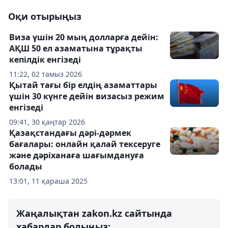
Оқи отырыңыз
Виза үшін 20 мың долларға дейін:
АҚШ 50 ел азаматына тұрақты
кепілдік енгізеді
11:22, 02 тамыз 2026
Қытай тағы бір елдің азаматтары
үшін 30 күнге дейін визасыз режим
енгізеді
09:41, 30 қаңтар 2026
Қазақстандағы дәрі-дәрмек
бағалары: онлайн қалай тексеруге
және дәріханаға шағымдануға
болады
13:01, 11 қараша 2025
Жаңалықтан zakon.kz сайтында
хабардар болыңыз: