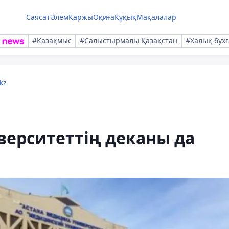
Саясат
Әлем
Қаржы
Оқиға
Құқық
Мақалалар
#Қазақмыс
#Салыстырмалы Қазақстан
#Халық бухг
kz
верситеттің деканы да