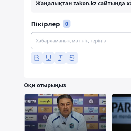
Жаңалықтан zakon.kz сайтында х
Пікірлер
0
Оқи отырыңыз