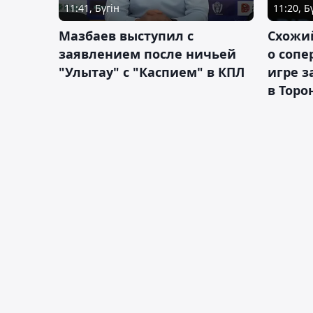
11:41, Бүгін
11:20, Б
Мазбаев выступил с
Схожий
заявлением после ничьей
о сопе
"Улытау" с "Каспием" в КПЛ
игре з
в Торо