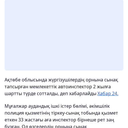
Ақтөбе облысында жүргізушілердің орнына сынақ
тапсырған мемлекеттік автоинспектор 2 жылға
шартты түрде сотталды, деп хабарлайды
Хабар 24.
Мұғалжар аудандық ішкі істер бөлімі, әкімшілік
полиция қызметінің тіркеу-сынақ тобында қызмет
еткен 33 жастағы аға инспектор бірнеше рет заң
бұзған. Ол өзгелердің орнына сынақ