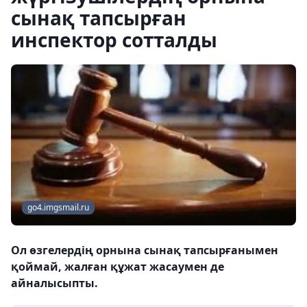
сынақ тапсырған
инспектор сотталды
go4.imgsmail.ru
Ол өзгелердің орнына сынақ тапсырғанымен
қоймай, жалған құжат жасаумен де
айналысыпты.