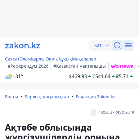
Қаз
Саясат
Әлем
Қаржы
Оқиға
Құқық
Мақалалар
#Референдум-2026
#Қазақстан мақтанышы
+31°
$
469.93
€
541.64
₽
5.71
Басты
Барлық жаңалықтар
Редакция Zakon.kz
16:53, 27 сәуір 2018
Ақтөбе облысында
жүргізушілердің орнына