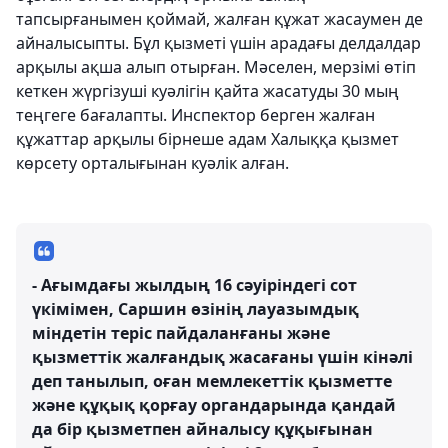
тапсырғанымен қоймай, жалған құжат жасаумен де
айналысыпты. Бұл қызметі үшін арадағы делдалдар
арқылы ақша алып отырған. Мәселен, мерзімі өтіп
кеткен жүргізуші куәлігін қайта жасатуды 30 мың
теңгеге бағалапты. Инспектор берген жалған
құжаттар арқылы бірнеше адам Халыққа қызмет
көрсету орталығынан куәлік алған.
- Ағымдағы жылдың 16 сәуіріндегі сот
үкімімен, Саршин өзінің лауазымдық
міндетін теріс пайдаланғаны және
қызметтік жалғандық жасағаны үшін кінәлі
деп танылып, оған мемлекеттік қызметте
және құқық қорғау органдарында қандай
да бір қызметпен айналысу құқығынан