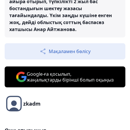
айыра отырып, түпкілікті 2 жыл бас
бостандығын шектеу жазасы
тағайындалды. Үкім заңды күшіне енген
жоқ, дейді облыстық соттың баспасөз
хатшысы Анар Айтжанова.
Мақаламен бөлісу
Google-ға қосылып,
жаңалықтарды бірінші болып оқыңыз
zkadm