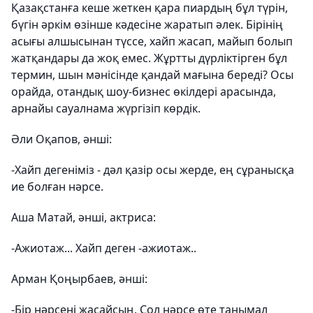
Қазақстанға кеше жеткен қара пиардың бұл түрін,
бүгін әркім өзінше кәдесіне жаратып әлек. Бірінің
асығы алшысынан түссе, хайп жасап, майып болып
жатқандары да жоқ емес. Жұртты дүрліктірген бұл
термин, шын мәнісінде қандай мағына береді? Осы
орайда, отандық шоу-бизнес өкілдері арасында,
арнайы сауалнама жүргізіп көрдік.
Әли Оқапов, әнші:
-Хайп дегеніміз - дәл қазір осы жерде, ең сұранысқа
ие болған нәрсе.
Аша Матай, әнші, актриса:
-Ажиотаж... Хайп деген -ажиотаж..
Арман Қоңырбаев, әнші:
-Бір нәрсені жасайсың. Сол нәрсе өте танымал