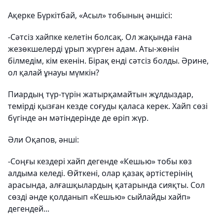
Ақерке Бүркітбай, «Асыл» тобының әншісі:
-Сәтсіз хайпке келетін болсақ. Ол жақында ғана
жезөкшелерді ұрып жүрген адам. Аты-жөнін
білмедім, кім екенін. Бірақ енді сәтсіз болды. Әрине,
ол қалай ұнауы мүмкін?
Пиардың түр-түрін жатырқамайтын жұлдыздар,
темірді қызған кезде соғуды қаласа керек. Хайп сөзі
бүгінде ән мәтіндерінде де өріп жүр.
Әли Оқапов, әнші:
-Соңғы кездері хайп дегенде «Кешью» тобы көз
алдыма келеді. Өйткені, олар қазақ әртістерінің
арасында, алғашқылардың қатарында сияқты. Сол
сөзді әнде қолданып «Кешью» сыйлайды хайп»
дегендей...