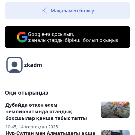
Мақаламен бөлісу
Google-ға қосылып,
жаңалықтарды бірінші болып оқыңыз
zkadm
Оқи отырыңыз
Дубайда өткен әлем
чемпионатында отандық
боксшылар қанша табыс тапты
10:45, 14 желтоқсан 2025
Нұр-Сұлтан мен Алматыдағы ақша