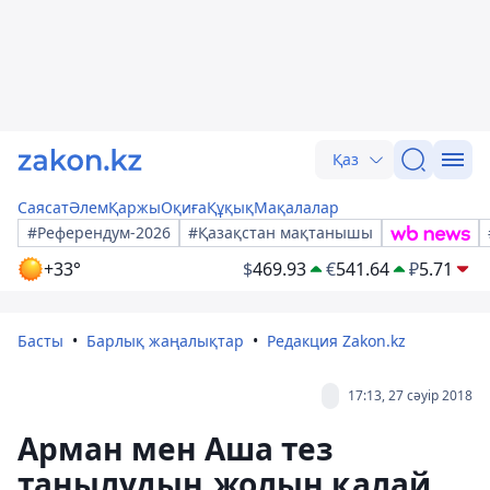
Қаз
Саясат
Әлем
Қаржы
Оқиға
Құқық
Мақалалар
#Референдум-2026
#Қазақстан мақтанышы
+33°
$
469.93
€
541.64
₽
5.71
Басты
Барлық жаңалықтар
Редакция Zakon.kz
17:13, 27 сәуір 2018
Арман мен Аша тез
танылудың жолын қалай