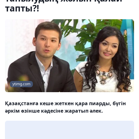
тапты?!
ytimg.com
Қазақстанға кеше жеткен қара пиарды, бүгін
әркім өзінше кәдесіне жаратып әлек.