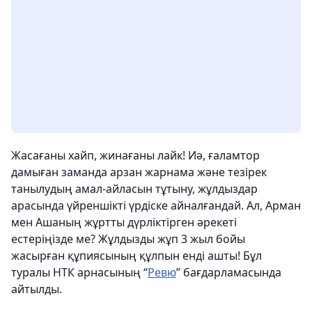
Жасағаны хайп, жинағаны лайк! Иә, ғаламтор
дамыған заманда арзан жарнама және тезірек
танылудың амал-айласын тұтыну, жұлдыздар
арасында үйреншікті үрдіске айналғандай. Ал, Арман
мен Ашаның жұртты дүрліктірген әрекеті
естеріңізде ме? Жұлдызды жұп 3 жыл бойы
жасырған құпиясының құлпын енді ашты! Бұл
туралы НТК арнасының “
Ревю
” бағдарламасында
айтылды.