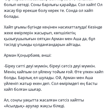
болып кетеді. Соны барлығы қарайды. Сол хайп! Ол
жасау бір ерекше болу керек те. Сонда ол хайп
болады.
Хайп ұғымы бүгінде кеңінен насихатталуда! Кезінде
жеке өмірлерін жасырып, көпшіліктің
қызығушылығын оятқан Арман мен Аша да, бұл
тәсілді ұтымды қолданғандарын айтады.
Арман Қоңырбаев, әнші:
-Біреу сәтті деуі мүмкін, біреуі сәтсіз деуі мүмкін.
Менің хайпым ол үйлену тойым ғой. Өте үлкен хайп
болды. Барлық ел шулады. Ой, Арман мен Аша
үйленіп жатыр екен деп. Сол өмірімдегі ең басты
хайп болған шығар.
Ал, соңғы уақытта жасалған сәтсіз хайпты
«Асылдық» арулар жақсы біледі.