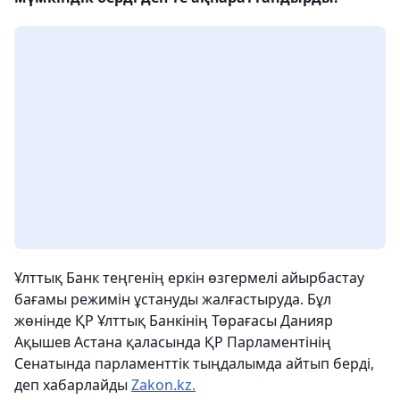
Ұлттық Банк теңгенің еркін өзгермелі айырбастау
бағамы режимін ұстануды жалғастыруда. Бұл
жөнінде ҚР Ұлттық Банкінің Төрағасы Данияр
Ақышев Астана қаласында ҚР Парламентінің
Сенатында парламенттік тыңдалымда айтып берді,
деп хабарлайды
Zakon.kz.