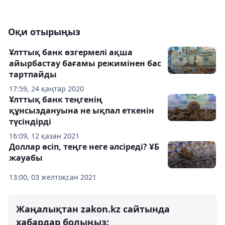
Оқи отырыңыз
Ұлттық банк өзгермелі ақша
айырбастау бағамы режимінен бас
тартпайды
17:59, 24 қаңтар 2020
Ұлттық банк теңгенің
құнсыздануына не ықпал еткенін
түсіндірді
16:09, 12 қазан 2021
Доллар өсіп, теңге неге әлсіреді? ҰБ
жауабы
13:00, 03 желтоқсан 2021
Жаңалықтан zakon.kz сайтында
хабардар болыңыз: