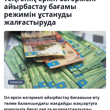
айырбастау бағамы
режимін ұстануды
жалғастыруда
bnews.kz
Ол еркін өзгермелі айырбастау бағамына өту
төлем балансындағы жағдайды жақсартуға
мүмкіндік берді деп те ақпараттандырды.