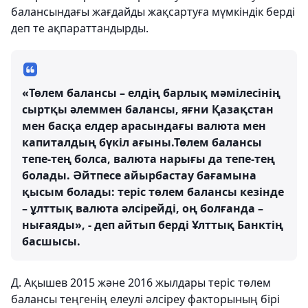
балансындағы жағдайды жақсартуға мүмкіндік берді
деп те ақпараттандырды.
«Төлем балансы – елдің барлық мәмілесінің
сыртқы әлеммен балансы, яғни Қазақстан
мен басқа елдер арасындағы валюта мен
капиталдың бүкіл ағыны.Төлем балансы
тепе-тең болса, валюта нарығы да тепе-тең
болады. Әйтпесе айырбастау бағамына
қысым болады: теріс төлем балансы кезінде
– ұлттық валюта әлсірейді, оң болғанда –
нығаяды», - деп айтып берді Ұлттық Банктің
басшысы.
Д. Ақышев 2015 және 2016 жылдары теріс төлем
балансы теңгенің елеулі әлсіреу факторының бірі