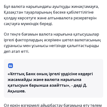
Бұл валюта нарығындағы ауытқуды жинақтамауға,
Қазақстан тауарларының бәсеке қабілеттілігіне
қолдау көрсетуге және алтынвалюта резервтерін
сақтауға мүмкіндік береді.
Ол теңге бағамын валюта нарығына қатысушылар
іргелі факторлардың әсерімен шетел валютасының
сұранысы мен ұсынысы негізінде қалыптастырады
деп атап өтті.
«Ұлттық Банк оның іргелі үрдісіне кедергі
жасамайды және валюта нарығына
қатысуын барынша азайтты», - деді Д.
Ақышев.
Ол еркін өзгермелі айырбастау бағамына өту төлем