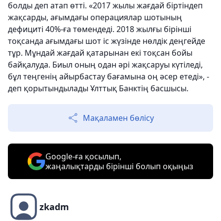
болды деп атап өтті. «2017 жылы жағдай біртіндеп
жақсарды, ағымдағы операциялар шотының
дефициті 40%-ға төмендеді. 2018 жылғы бірінші
тоқсанда ағымдағы шот іс жүзінде нөлдік деңгейде
тұр. Мұндай жағдай қатарынан екі тоқсан бойы
байқалуда. Биыл оның одан әрі жақсаруы күтіледі,
бұл теңгенің айырбастау бағамына оң әсер етеді», -
деп қорытындылады Ұлттық Банктің басшысы.
Мақаламен бөлісу
Google-ға қосылып,
жаңалықтарды бірінші болып оқыңыз
zkadm