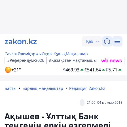
Қаз
Саясат
Әлем
Қаржы
Оқиға
Құқық
Мақалалар
#Референдум-2026
#Қазақстан мақтанышы
+21°
$
469.93
€
541.64
₽
5.71
Басты
Барлық жаңалықтар
Редакция Zakon.kz
21:05, 04 мамыр 2018
Ақышев - Ұлттық Банк
теңгенің еркін өзгермелі