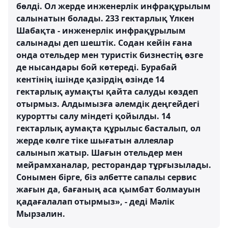
бөлді. Ол жерде инженерлік инфрақұрылым
салынатын болады. 233 гектарлық Үлкен
Шабақта - инженерлік инфрақұрылым
салынады деп шештік. Содан кейін ғана
онда отельдер мен туристік бизнестің өзге
де нысандары бой көтереді. Бурабай
кентінің ішінде қазірдің өзінде 14
гектарлық аумақты қайта салуды көздеп
отырмыз. Алдымызға әлемдік деңгейдегі
курортты салу міндеті қойылды. 14
гектарлық аумақта құрылыс басталып, ол
жерде көлге тіке шығатын аллеялар
салынып жатыр. Шағын отельдер мен
мейрамханалар, ресторандар тұрғызылады.
Сонымен бірге, біз әлбетте сапалы сервис
жағын да, бағаның аса қымбат болмауын
қадағалалап отырмыз», - деді Мәлік
Мырзалин.