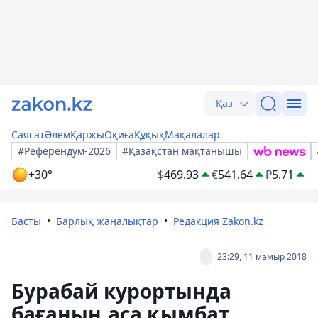
Қаз
Саясат
Әлем
Қаржы
Оқиға
Құқық
Мақалалар
#Референдум-2026
#Қазақстан мақтанышы
+30°
$
469.93
€
541.64
₽
5.71
Басты
Барлық жаңалықтар
Редакция Zakon.kz
23:29, 11 мамыр 2018
Бурабай курортында
бағаның аса қымбат