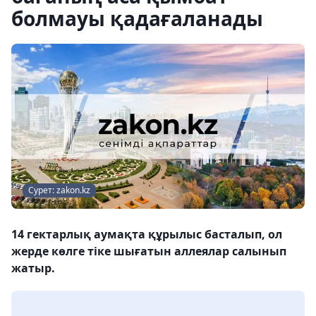
болмауы қадағаланады
Сурет: zakon.kz
14 гектарлық аумақта құрылыс басталып, ол
жерде көлге тіке шығатын аллеялар салынып
жатыр.