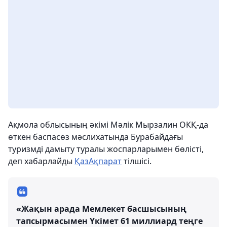
Ақмола облысының әкімі Мәлік Мырзалин ОКҚ-да
өткен баспасөз мәслихатында Бурабайдағы
туризмді дамыту туралы жоспарларымен бөлісті,
деп хабарлайды
ҚазАқпарат
тілшісі.
«Жақын арада Мемлекет басшысының
тапсырмасымен Үкімет 61 миллиард теңге