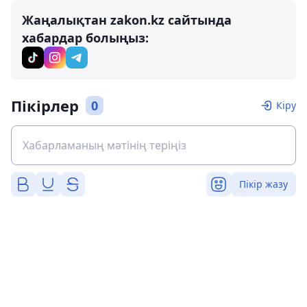
Жаңалықтан zakon.kz сайтында
хабардар болыңыз:
Пікірлер
0
Кіру
Пікір жазу