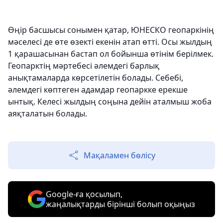
Өңір басшысы сонымен қатар, ЮНЕСКО геопаркінің
мәселесі де өте өзекті екенін атап өтті. Осы жылдың
1 қарашасынан бастап ол бойынша өтінім берілмек.
Геопарктің мәртебесі әлемдегі барлық
анықтамаларда көрсетілетін болады. Себебі,
әлемдегі көптеген адамдар геопаркке ерекше
ынтық. Келесі жылдың соңына дейін аталмыш жоба
аяқталатын болады.
Мақаламен бөлісу
Google-ға қосылып,
жаңалықтарды бірінші болып оқыңыз