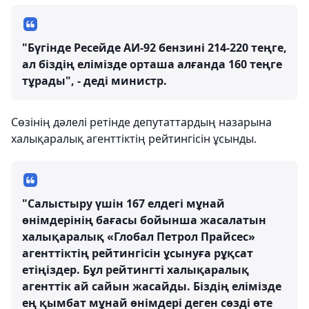
"Бүгінде Ресейде АИ-92 бензині 214-220 теңге,
ал біздің елімізде орташа алғанда 160 теңге
тұрады", - деді министр.
Сөзінің дәлелі ретінде депутаттардың назарына
халықаралық агенттіктің рейтингісін ұсынды.
"Салыстыру үшін 167 елдегі мұнай
өнімдерінің бағасы бойынша жасалатын
халықаралық «Глобал Петрол Прайсес»
агенттіктің рейтингісін ұсынуға рұқсат
етіңіздер. Бұл рейтингті халықаралық
агенттік ай сайын жасайды. Біздің елімізде
ең қымбат мұнай өнімдері деген сөзді өте