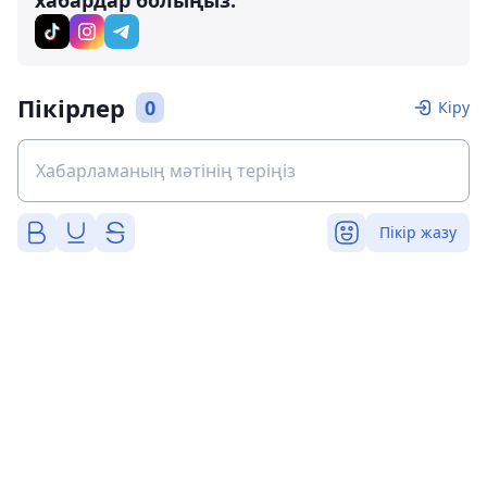
хабардар болыңыз:
Пікірлер
0
Кіру
Пікір жазу