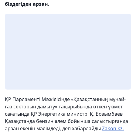
біздегіден арзан.
ҚР Парламенті Мәжілісінде «Қазақстанның мұнай-
газ секторын дамыту» тақырыбында өткен үкімет
сағатында ҚР Энергетика министрі Қ. Бозымбаев
Қазақстанда бензин әлем бойынша салыстырғанда
арзан екенін мәлімдеді, деп хабарлайды
Zakon.kz.