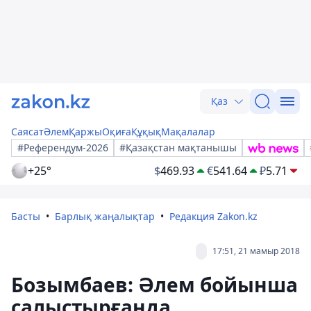
Қаз
Саясат
Әлем
Қаржы
Оқиға
Құқық
Мақалалар
#Референдум-2026
#Қазақстан мақтанышы
+25°
$
469.93
€
541.64
₽
5.71
Басты
Барлық жаңалықтар
Редакция Zakon.kz
17:51, 21 мамыр 2018
Бозымбаев: Әлем бойынша
салыстырғанда