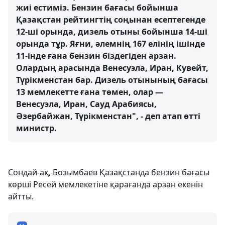
жиі естиміз. Бензин бағасы бойынша
Қазақстан рейтингтің соңынан есептегенде
12-ші орында, дизель отыны бойынша 14-ші
орында тұр. Яғни, әлемнің 167 елінің ішінде
11-інде ғана бензин біздегіден арзан.
Олардың арасында Венесуэла, Иран, Кувейт,
Түрікменстан бар. Дизель отынының бағасы
13 мемлекетте ғана төмен, олар —
Венесуэла, Иран, Сауд Арабиясы,
Әзербайжан, Түрікменстан", - деп атап өтті
министр.
Сондай-ақ, Бозымбаев Қазақстанда бензин бағасы
көрші Ресей мемлекетіне қарағанда арзан екенін
айтты.