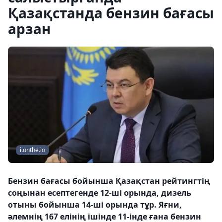
Қазақстанда бензин бағасы
арзан
i.onthe.io
Бензин бағасы бойынша Қазақстан рейтингтің
соңынан есептегенде 12-ші орында, дизель
отыны бойынша 14-ші орында тұр. Яғни,
әлемнің 167 елінің ішінде 11-інде ғана бензин