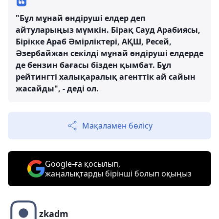
"Бұл мұнай өндіруші елдер деп
айтуларыңыз мүмкін. Бірақ Сауд Арабиясы,
Бірікке Араб Әмірліктері, АҚШ, Ресей,
Әзербайжан секілді мұнай өндіруші елдерде
де бензин бағасы бізден қымбат. Бұл
рейтингті халықаралық агенттік ай сайын
жасайды", - деді ол.
Мақаламен бөлісу
Google-ға қосылып,
жаңалықтарды бірінші болып оқыңыз
zkadm