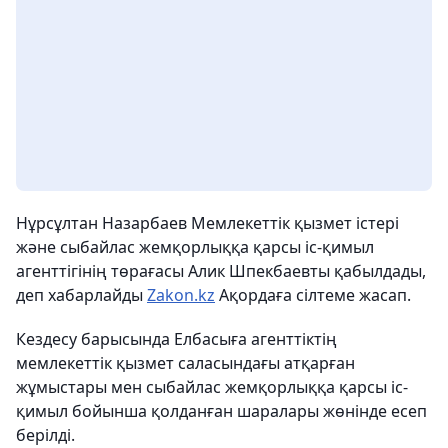
Нұрсұлтан Назарбаев Мемлекеттік қызмет істері
және сыбайлас жемқорлыққа қарсы іс-қимыл
агенттігінің төрағасы Алик Шпекбаевты қабылдады,
деп хабарлайды
Zakon.kz
Ақордаға сілтеме жасап.
Кездесу барысында Елбасыға агенттіктің
мемлекеттік қызмет саласындағы атқарған
жұмыстары мен сыбайлас жемқорлыққа қарсы іс-
қимыл бойынша қолданған шаралары жөнінде есеп
берілді.