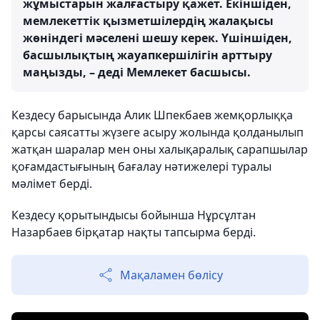
жұмыстарын жалғастыру қажет. Екіншіден,
мемлекеттік қызметшілердің жалақысы
жөніндегі мәселені шешу керек. Үшіншіден,
басшылықтың жауапкершілігін арттыру
маңызды, – деді Мемлекет басшысы.
Кездесу барысында Алик Шпекбаев жемқорлыққа
қарсы саясатты жүзеге асыру жолында қолданылып
жатқан шаралар мен оны халықаралық сарапшылар
қоғамдастығының бағалау нәтижелері туралы
мәлімет берді.
Кездесу қорытындысы бойынша Нұрсұлтан
Назарбаев бірқатар нақты тапсырма берді.
Мақаламен бөлісу