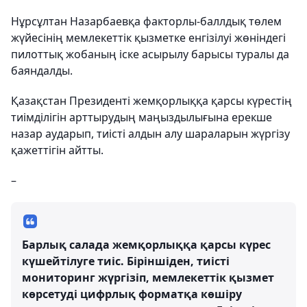
Нұрсұлтан Назарбаевқа факторлы-баллдық төлем
жүйесінің мемлекеттік қызметке енгізілуі жөніндегі
пилоттық жобаның іске асырылу барысы туралы да
баяндалды.
Қазақстан Президенті жемқорлыққа қарсы күрестің
тиімділігін арттырудың маңыздылығына ерекше
назар аударып, тиісті алдын алу шараларын жүргізу
қажеттігін айтты.
–
Барлық салада жемқорлыққа қарсы күрес
күшейтілуге тиіс. Біріншіден, тиісті
мониторинг жүргізіп, мемлекеттік қызмет
көрсетуді цифрлық форматқа көшіру