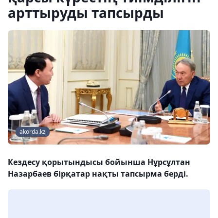
арттыруды тапсырды
akorda.kz
Кездесу қорытындысы бойынша Нұрсұлтан
Назарбаев бірқатар нақты тапсырма берді.