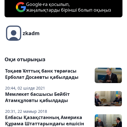
Google-ға қосылып,
жаңалықтарды бірінші болып оқыңыз
zkadm
Оқи отырыңыз
Тоқаев Ұлттық банк төрағасы
Ерболат Досаевты қабылдады
20:44, 02 шілде 2021
Мемлекет басшысы Бейбіт
Атамқұловты қабылдады
20:31, 22 мамыр 2018
Елбасы Қазақстанның Америка
Құрама Штаттарындағы елшісін