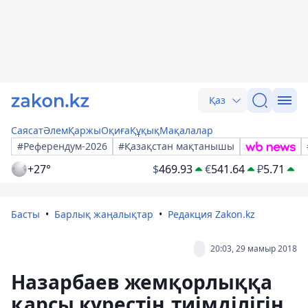
Қаз
Саясат
Әлем
Қаржы
Оқиға
Құқық
Мақалалар
#Референдум-2026
#Қазақстан мақтанышы
+27°
$
469.93
€
541.64
₽
5.71
Басты
Барлық жаңалықтар
Редакция Zakon.kz
20:03, 29 мамыр 2018
Назарбаев жемқорлыққа
қарсы күрестің тиімділігін