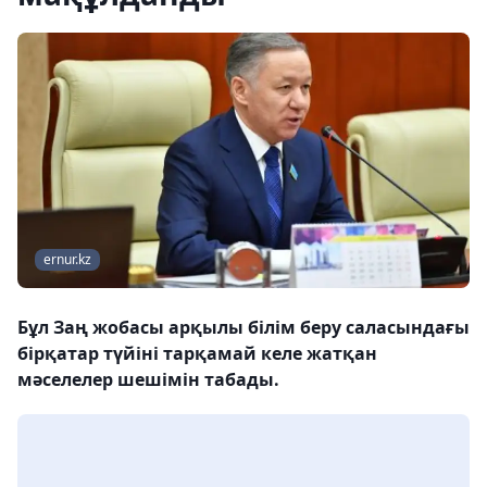
ernur.kz
Бұл Заң жобасы арқылы білім беру саласындағы
бірқатар түйіні тарқамай келе жатқан
мәселелер шешімін табады.