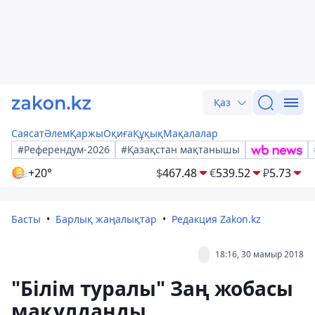
Қаз
Саясат
Әлем
Қаржы
Оқиға
Құқық
Мақалалар
#Референдум-2026
#Қазақстан мақтанышы
+20°
$
467.48
€
539.52
₽
5.73
Басты
Барлық жаңалықтар
Редакция Zakon.kz
18:16, 30 мамыр 2018
"Білім туралы" Заң жобасы
мақұлданды