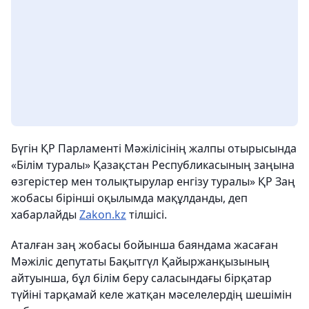
Бүгін ҚР Парламенті Мәжілісінің жалпы отырысында
«Білім туралы» Қазақстан Республикасының заңына
өзгерістер мен толықтырулар енгізу туралы» ҚР Заң
жобасы бірінші оқылымда мақұлданды, деп
хабарлайды
Zakon.kz
тілшісі.
Аталған заң жобасы бойынша баяндама жасаған
Мәжіліс депутаты Бақытгүл Қайыржанқызының
айтуынша, бұл білім беру саласындағы бірқатар
түйіні тарқамай келе жатқан мәселелердің шешімін