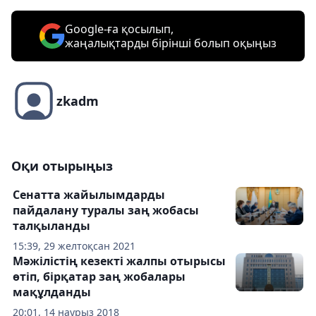
Google-ға қосылып,
жаңалықтарды бірінші болып оқыңыз
zkadm
Оқи отырыңыз
Сенатта жайылымдарды
пайдалану туралы заң жобасы
талқыланды
15:39, 29 желтоқсан 2021
Мәжілістің кезекті жалпы отырысы
өтіп, бірқатар заң жобалары
мақұлданды
20:01, 14 наурыз 2018