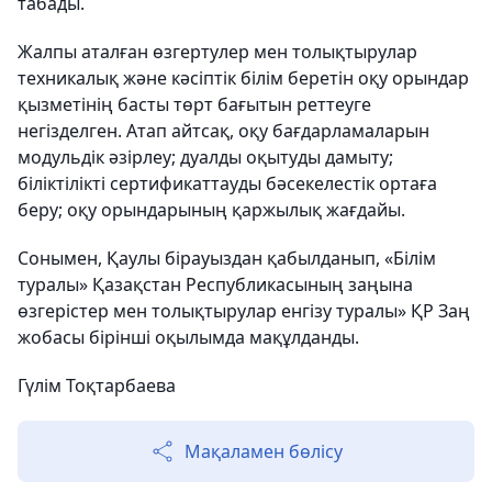
табады.
Жалпы аталған өзгертулер мен толықтырулар
техникалық және кәсіптік білім беретін оқу орындар
қызметінің басты төрт бағытын реттеуге
негізделген. Атап айтсақ, оқу бағдарламаларын
модульдік әзірлеу; дуалды оқытуды дамыту;
біліктілікті сертификаттауды бәсекелестік ортаға
беру; оқу орындарының қаржылық жағдайы.
Сонымен, Қаулы бірауыздан қабылданып, «Білім
туралы» Қазақстан Республикасының заңына
өзгерістер мен толықтырулар енгізу туралы» ҚР Заң
жобасы бірінші оқылымда мақұлданды.
Гүлім Тоқтарбаева
Мақаламен бөлісу