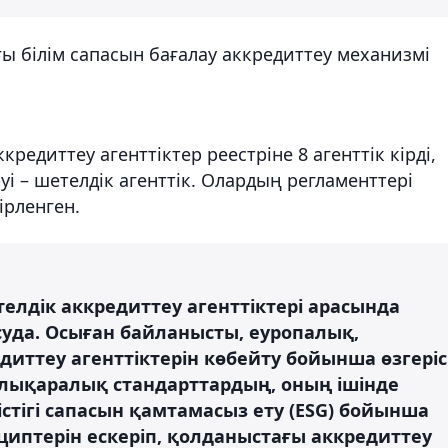
ы білім сапасын бағалау аккредиттеу механизмі
кредиттеу агенттіктер реестріне 8 агенттік кірді,
уі – шетелдік агенттік. Олардың регламенттері
ірленген.
елдік аккредиттеу агенттіктері арасында
асуда. Осыған байланысты, еуропалық,
иттеу агенттіктерін көбейту бойынша өзгеріс
алықаралық стандарттардың, оның ішінде
істігі сапасын қамтамасыз ету (ESG) бойынша
циптерін ескеріп, қолданыстағы аккредиттеу