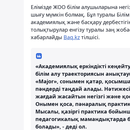
Елімізде ЖОО білім алушыларына нег
шығу мүмкін болмақ. Бұл туралы Біл
академиялық және басқару дербестігі
толықтырулар енгізу туралы заң жоба
хабарлайды
Baq.kz
тілшісі.
«Академиялық еркіндікті кеңейт
білім алу траекториясын анықтауғ
«Major», сонымен қатар, қосымш
пәндерді таңдай алады. Нәтижесі
жағдай жасайтын негізгі және қо
Онымен қоса, пәнаралық практик
Мысалы, қазіргі практика бойынш
педагогикалық мамандықтарда б
болады», - деді ол.