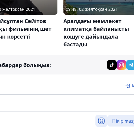
09:48, 02 желтоқсан 2021
02 желтоқсан 2021
Аралдағы мемлекет
йсұлтан Сейітов
климатқа байланысты
қы фильмінің шет
көшуге дайындала
н көрсетті
бастады
абардар болыңыз:
Пікір жаз