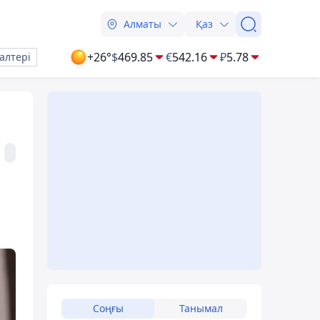
Алматы
Қаз
+26°
$
469.85
€
542.16
₽
5.78
алтері
Соңғы
Танымал