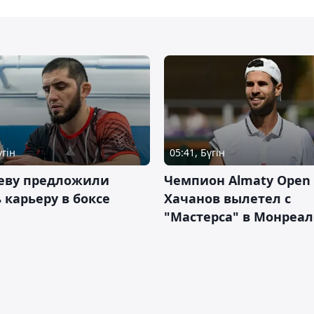
үгін
05:41, Бүгін
еву предложили
Чемпион Almaty Open 
 карьеру в боксе
Хачанов вылетел с
"Мастерса" в Монреал