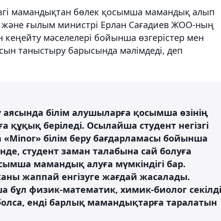
ізгі мамандықтан бөлек қосымша мамандық алып
ім және ғылым министрі Ерлан Сағадиев ЖОО-ның
н кеңейту мәселелері бойынша өзгерістер мен
сын таныстыру барысында мәлімдеді, деп
у аясында білім алушыларға қосымша өзінің
а құқық беріледі. Осылайша студент негізгі
а «Мinor» білім беру бағдарламасы бойынша
нде, студент заман талабына сай болуға
сымша мамандық алуға мүмкіндігі бар.
аны жаппай енгізуге жағдай жасалады.
а бұл физик-математик, химик-биолог секілд
олса, енді барлық мамандықтарға таралатын