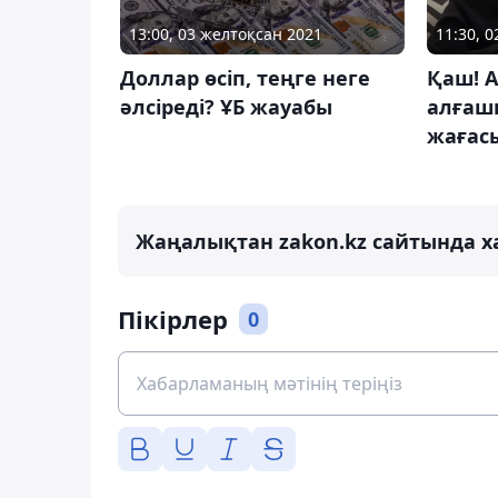
13:00, 03 желтоқсан 2021
11:30, 
Доллар өсіп, теңге неге
Қаш! А
әлсіреді? ҰБ жауабы
алғаш
жағасы
Жаңалықтан zakon.kz сайтында х
Пікірлер
0