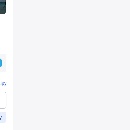
Кіру
у