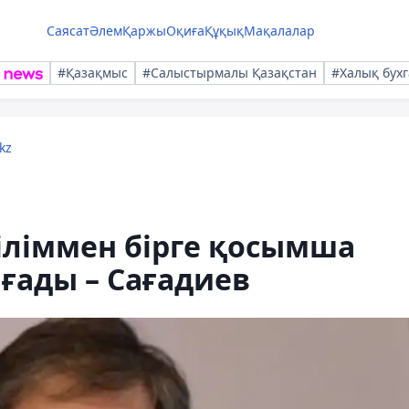
Саясат
Әлем
Қаржы
Оқиға
Құқық
Мақалалар
#Қазақмыс
#Салыстырмалы Қазақстан
#Халық бухг
kz
біліммен бірге қосымша
ады – Сағадиев