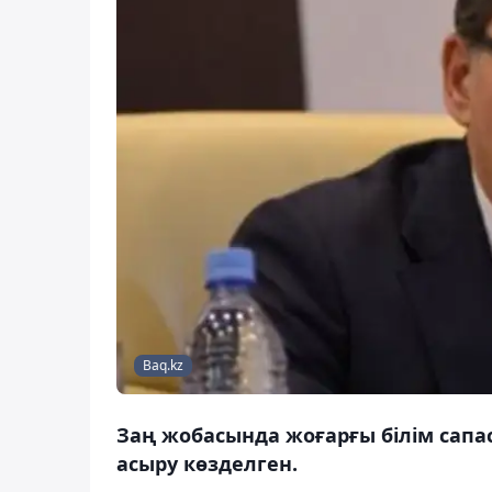
Baq.kz
Заң жобасында жоғарғы білім сапа
асыру көзделген.