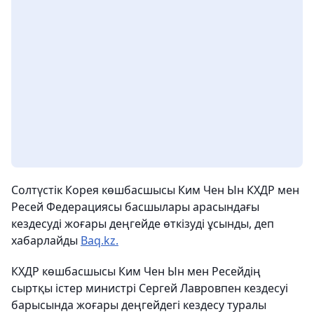
Солтүстік Корея көшбасшысы Ким Чен Ын КХДР мен
Ресей Федерациясы басшылары арасындағы
кездесуді жоғары деңгейде өткізуді ұсынды, деп
хабарлайды
Baq.kz.
КХДР көшбасшысы Ким Чен Ын мен Ресейдің
сыртқы істер министрі Сергей Лавровпен кездесуі
барысында жоғары деңгейдегі кездесу туралы