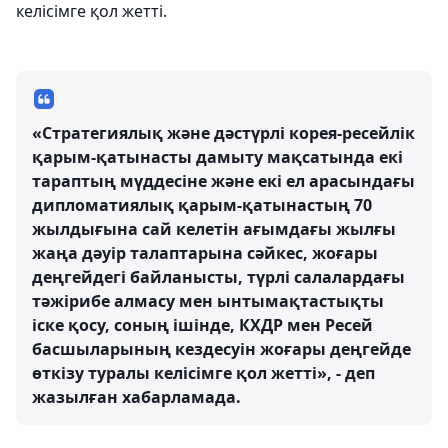
келісімге қол жетті.
«Стратегиялық және дәстүрлі корея-ресейлік
қарым-қатынасты дамыту мақсатында екі
тараптың мүддесіне және екі ел арасындағы
дипломатиялық қарым-қатынастың 70
жылдығына сай келетін ағымдағы жылғы
жаңа дәуір талаптарына сәйкес, жоғары
деңгейдегі байланысты, түрлі салалардағы
тәжірибе алмасу мен ынтымақтастықты
іске қосу, соның ішінде, КХДР мен Ресей
басшыларының кездесуін жоғары деңгейде
өткізу туралы келісімге қол жетті», - деп
жазылған хабарламада.