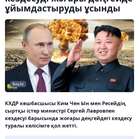
ұйымдастыруды ұсынды
Baq.kz
КХДР көшбасшысы Ким Чен Ын мен Ресейдің
сыртқы істер министрі Сергей Лавровпен
кездесуі барысында жоғары деңгейдегі кездесу
туралы келісімге қол жетті.