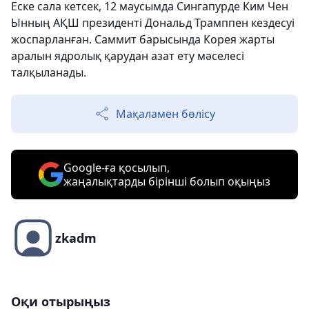
Еске сала кетсек, 12 маусымда Сингапурде Ким Чен
Ынның АҚШ президенті Дональд Трамппен кездесуі
жоспарланған. Саммит барысында Корея жарты
аралын ядролық қарудан азат ету мәселесі
талқыланады.
Мақаламен бөлісу
Google-ға қосылып,
жаңалықтарды бірінші болып оқыңыз
zkadm
Оқи отырыңыз