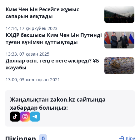
Ким Чен Ын Ресейге жұмыс
сапарын аяқтады
14:14, 17 қыркүйек 2023
КХДР басшысы Ким Чен Ын Путинді
туған күнімен құттықтады
13:33, 07 қазан 2025
Доллар өсіп, теңге неге әлсіреді? ҰБ
жауабы
13:00, 03 желтоқсан 2021
Жаңалықтан zakon.kz сайтында
хабардар болыңыз:
Пікірлер
0
Кіру