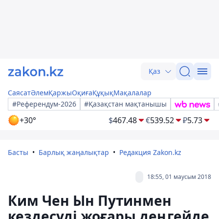
Қаз
Саясат
Әлем
Қаржы
Оқиға
Құқық
Мақалалар
#Референдум-2026
#Қазақстан мақтанышы
+30°
$
467.48
€
539.52
₽
5.73
Басты
Барлық жаңалықтар
Редакция Zakon.kz
18:55, 01 маусым 2018
Ким Чен Ын Путинмен
кездесуді жоғары деңгейде