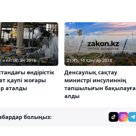
21:45, 16 қаңтар 2018
11 желтоқсан 2018
Денсаулық сақтау
тандағы өндірістік
министрі инсулиннің
ат қаупі жоғары
тапшылығын бақылауға
ар аталды
алды
абардар болыңыз: