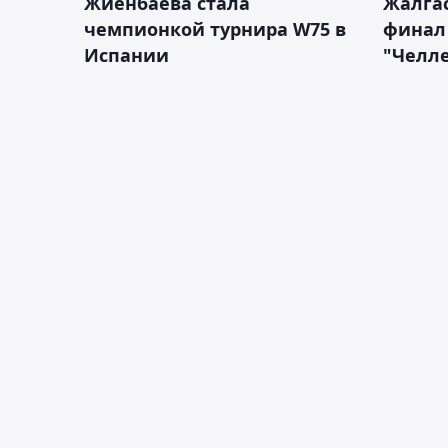
Жиенбаева стала
Жалгас
чемпионкой турнира W75 в
финал
Испании
"Челле