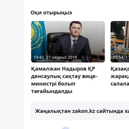
Оқи отырыңыз
19:42, 27 наурыз 2019
15:54, 
Қамалжан Надыров ҚР
Қазақс
денсаулық сақтау вице-
жарақ
министрі болып
салал
тағайындалды
Жаңалықтан zakon.kz сайтында х