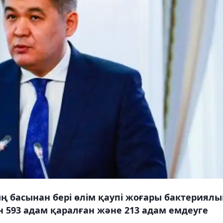
 басынан бері өлім қаупі жоғары бактериялы
 593 адам қаралған және 213 адам емдеуге