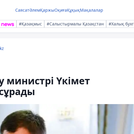
Саясат
Әлем
Қаржы
Оқиға
Құқық
Мақалалар
#Қазақмыс
#Салыстырмалы Қазақстан
#Халық бухг
kz
у министрі Үкімет
сұрады