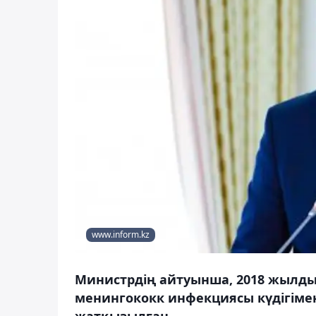
www.inform.kz
Министрдің айтуынша, 2018 жылдың
менингококк инфекциясы күдігімен
жатқызылған.