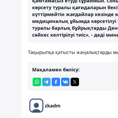
қамтамасыз етуді сұраймын. Сон
көрсету туралы қағидаларын бекі
күттірмейтін жағдайлар кезінде
медициналық ұйымда көрсетілуі т
туралы барлық бұйрықтарды Денс
сәйкес келтірілуі тиіс», - деді мин
Тақырыпқа қатысты жаңалықтарды 
Мақаламен бөлісу:
zkadm