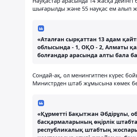
Науқастар арасында 14 жасқа дейінгі б
шығарылды және 55 науқас ем алып ж
«Аталған сырқаттан 13 адам қай
облысында - 1, ОҚО - 2, Алматы қа
болғандар арасында алты бала бар
Сондай-ақ, ол менингитпен күрес бо
Министрден штаб жұмысына көмек бе
«Құрметті Бақытжан Әбдірұлы, об
басқармаларының өңірлік штабта
республикалық штабтың жоспары