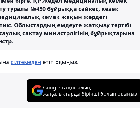
ымен бірге, ҚР Жедел медициналық көмек
ту туралы №450 бұйрыққа сәйкес, кезек
 медициналық көмек жақын жердегі
иіс. Облыстардың емдеуге жатқызу тәртібі
аулық сақтау министрлігінің бұйрықтарына
истр.
мына
сілтемеден
өтіп оқыңыз.
Google-ға қосылып,
жаңалықтарды бірінші болып оқыңыз