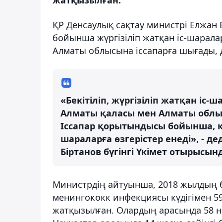
ҚР Денсаулық сақтау министрі Елжан 
бойынша жүргізіліп жатқан іс-шарала
Алматы облысына іссапарға шығады,
«Бекітіліп, жүргізіліп жатқан іс-
Алматы қаласы мен Алматы облы
Іссапар қорытындысы бойынша, 
шараларға өзгерістер енеді», - д
Біртанов бүгінгі Үкімет отырысын
Министрдің айтуынша, 2018 жылдың б
менингококк инфекциясы күдігімен 59
жатқызылған. Олардың арасында 58 н