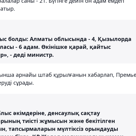
алалар саны - 21. Бүгінге дейін он адам емдеп
атыр.
тыс болды: Алматы облысында - 4, Қызылорда
ласы - 6 адам. Өкінішке қарай, қайтыс
», - деді министр.
йынша арнайы штаб құрылғанын хабарлап, Премье
руді сұрады.
лыс әкімдеріне, денсаулық сақтау
рының тиісті жұмысын және бекітілген
н, тапсырмаларын мүлтіксіз орындауды