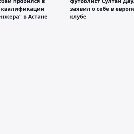
бай пробился в
футболист Султан Дау
 квалификации
заявил о себе в евро
нжера" в Астане
клубе