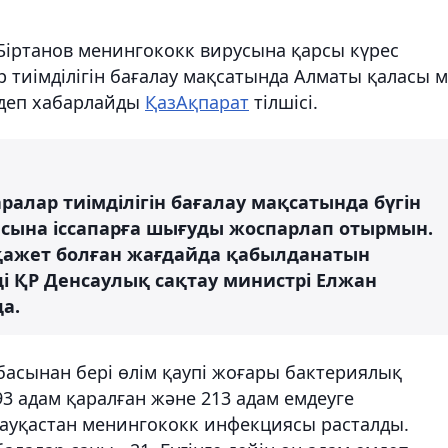
Біртанов менингококк вирусына қарсы күрес
р тиімділігін бағалау мақсатында Алматы қаласы 
 деп хабарлайды
ҚазАқпарат
тілшісі.
шаралар тиімділігін бағалау мақсатында бүгін
сына іссапарға шығуды жоспарлап отырмын.
қажет болған жағдайда қабылданатын
еді ҚР Денсаулық сақтау министрі Елжан
да.
асынан бері өлім қаупі жоғары бактериялық
3 адам қаралған және 213 адам емдеуге
ауқастан менингококк инфекциясы расталды.