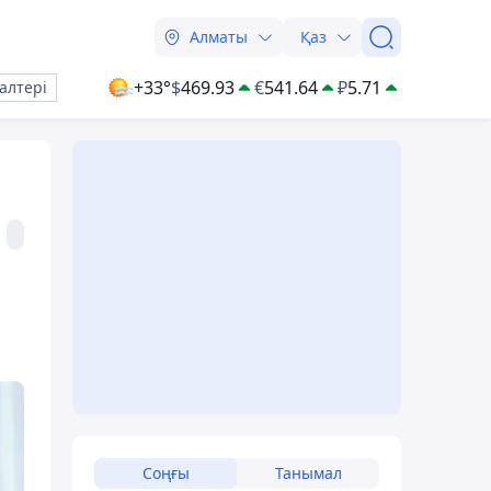
Алматы
Қаз
+33°
$
469.93
€
541.64
₽
5.71
алтері
Соңғы
Танымал