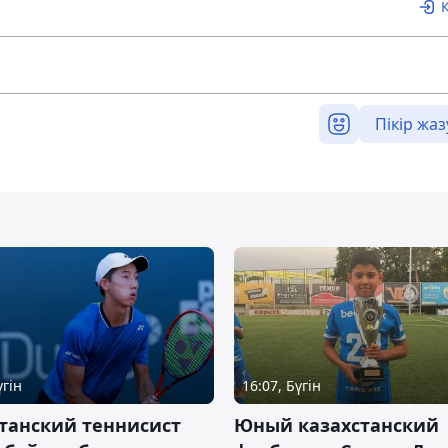
Пікір жаз
үгін
16:07, Бүгін
танский теннисист
Юный казахстанский