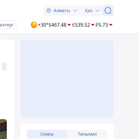
Алматы
Қаз
+30°
$
467.48
€
539.52
₽
5.73
алтері
Соңғы
Танымал