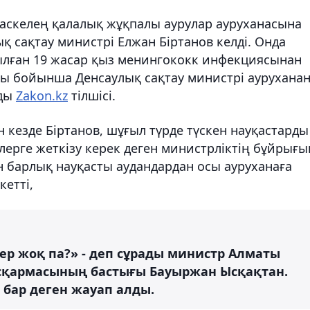
Қаскелең қалалық жұқпалы аурулар ауруханасына
 сақтау министрі Елжан Біртанов келді. Онда
ылған 19 жасар қыз менингококк инфекциясынан
ы бойынша Денсаулық сақтау министрі аурухана
йды
Zakon.kz
тілшісі.
 кезде Біртанов, шұғыл түрде түскен науқастарды
рге жеткізу керек деген министрліктің бұйрығы
н барлық науқасты аудандардан осы ауруханаға
кетті,
ер жоқ па?» - деп сұрады министр Алматы
сқармасының бастығы Бауыржан Ысқақтан.
бар деген жауап алды.