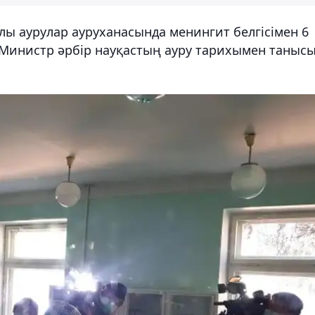
алы аурулар ауруханасында менингит белгісімен 6
. Министр әрбір науқастың ауру тарихымен таныс