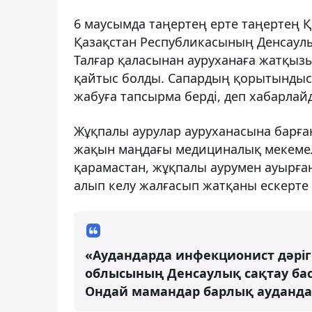
6 маусымда таңертең ерте таңертең 
Қазақстан Республикасының Денсаулық
Талғар қаласынан ауруханаға жатқыз
қайтыс болды. Сапардың қорытындыс
жабуға тапсырма берді, деп хабарла
Жұқпалы аурулар ауруханасына барған
жақын маңдағы медициналық мекемеле
қарамастан, жұқпалы аурумен ауырға
алып келу жалғасып жатқаны ескерте 
«Аудандарда инфекционист дәріг
облысының Денсаулық сақтау ба
Ондай мамандар барлық ауданда 