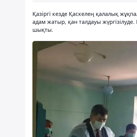
Қазіргі кезде Қаскелең қалалық жұқп
адам жатыр, қан талдауы жүргізілуде
шықты.