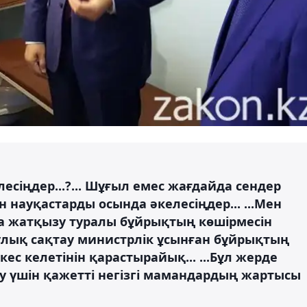
есіңдер...?... Шұғыл емес жағдайда сендер
 науқастарды осында әкелесіңдер... ...Мен
ға жатқызу туралы бұйрықтың көшірмесін
улық сақтау министрлік ұсынған бұйрықтың
с келетінін қарастырайық... ...Бұл жерде
 үшін қажетті негізгі мамандардың жартысы