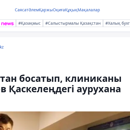
Саясат
Әлем
Қаржы
Оқиға
Құқық
Мақалалар
#Қазақмыс
#Салыстырмалы Қазақстан
#Халық бухг
kz
стан босатып, клиниканы
ов Қаскелеңдегі аурухана