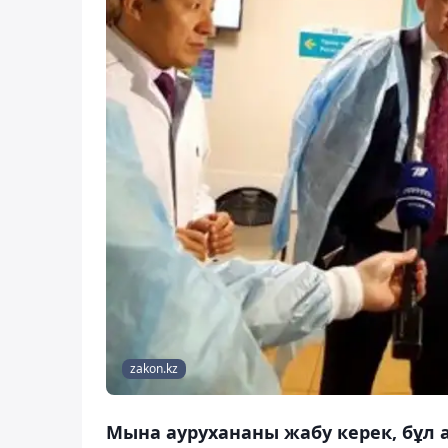
zakon.kz
Мына аурухананы жабу керек, бұл 