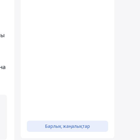
ны
на
Барлық жаңалықтар