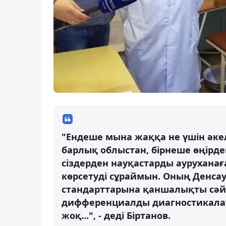
"Ендеше мына жаққа не үшін әкел
барлық облыстан, бірнеше өңірден
сіздерден науқастарды аурухана
көрсетуді сұраймын. Оның Денса
стандарттарына қаншалықты сәйке
дифференциалды диагностикалау
жоқ...", - деді Біртанов.