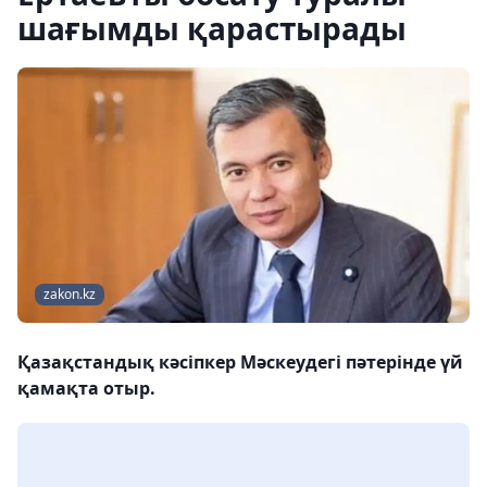
шағымды қарастырады
zakon.kz
Қазақстандық кәсіпкер Мәскеудегі пәтерінде үй
қамақта отыр.