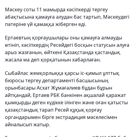
Мәскеу соты 11 мамырда кәсіпкерді тергеу
абақтысына қамауға алудан бас тартып, Мәскеудегі
пәтеріне үй қамаққа жіберген еді.
Ертаевтың қорғаушылары оны қамауға алмауды
өтініп, кәсіпкердің Ресейдегі босқын статусын алуға
арыз жазғанын, өйткені Қазақстанда қастандық
жасала ма деп қорқатынын хабарлаған.
Сыбайлас жемқорлыққа қарсы іс-қимыл ұлттық
бюросы тергеу департаменті басшысының
орынбасары Асхат Жұмағалиев бұдан бұрын
айтқандай, Ертаев РБК банкінен ақшалай қаражат
қымқырды деген күдікке ілінген және оған қатысты
қазақстандық тарап Ресей құқық қорғау
органдарымен бірге экстрадиция мәселесімен
айналысып жатыр.