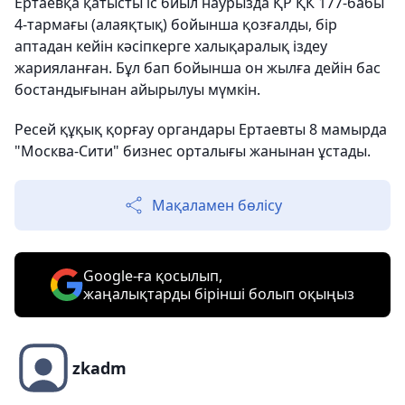
Ертаевқа қатысты іс биыл наурызда ҚР ҚК 177-бабы
4-тармағы (алаяқтық) бойынша қозғалды, бір
аптадан кейін кәсіпкерге халықаралық іздеу
жарияланған. Бұл бап бойынша он жылға дейін бас
бостандығынан айырылуы мүмкін.
Ресей құқық қорғау органдары Ертаевты 8 мамырда
"Москва-Сити" бизнес орталығы жанынан ұстады.
Мақаламен бөлісу
Google-ға қосылып,
жаңалықтарды бірінші болып оқыңыз
zkadm