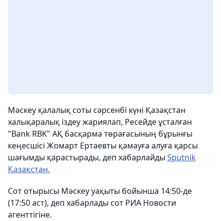
Мәскеу қалалық соты сәрсенбі күні Қазақстан
халықаралық іздеу жариялап, Ресейде ұсталған
"Bank RBK" АҚ басқарма төрағасының бұрынғы
кеңесшісі Жомарт Ертаевты қамауға алуға қарсы
шағымды қарастырады, деп хабарлайды
Sputnik
Қазақстан.
Сот отырысы Мәскеу уақыты бойынша 14:50-де
(17:50 аст), деп хабарлады сот РИА Новости
агенттігіне.