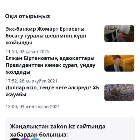
Оқи отырыңыз
Экс-банкир Жомарт Ертаевты
босату туралы шешімнің күші
жойылды
11:50, 02 қазан 2025
Елжан Біртановтың адвокаттары
Президенттен көмек сұрап, үндеу
жолдады
17:52, 28 қыркүйек 2021
Доллар өсіп, теңге неге әлсіреді? ҰБ
жауабы
13:00, 03 желтоқсан 2021
Жаңалықтан zakon.kz сайтында
хабардар болыңыз: