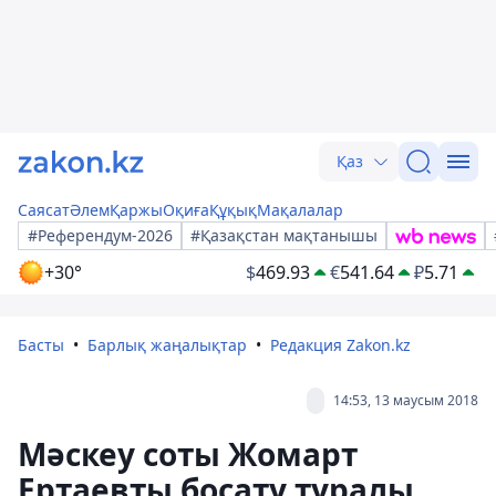
Қаз
Саясат
Әлем
Қаржы
Оқиға
Құқық
Мақалалар
#Референдум-2026
#Қазақстан мақтанышы
+30°
$
469.93
€
541.64
₽
5.71
Басты
Барлық жаңалықтар
Редакция Zakon.kz
14:53, 13 маусым 2018
Мәскеу соты Жомарт
Ертаевты босату туралы