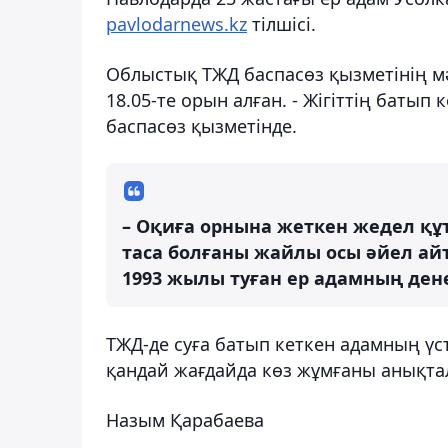
pavlodarnews.kz
тілшісі.
Облыстық ТЖД баспасөз қызметінің мә
18.05-те орын алған. - Жігіттің батып 
баспасөз қызметінде.
– Оқиға орнына жеткен жедел құ
таса болғаны жайлы осы әйел ай
1993 жылы туған ер адамның ден
ТЖД-де суға батып кеткен адамның үст
қандай жағдайда көз жұмғаны анықта
Назым Қарабаева