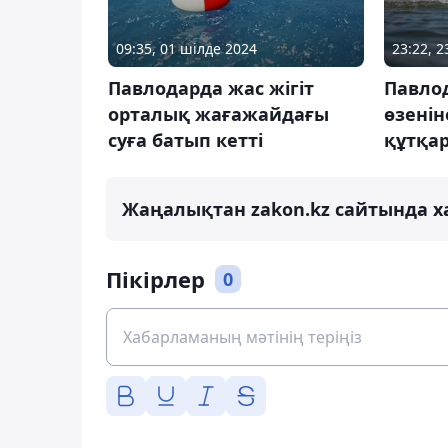
09:35, 01 шілде 2024
23:22, 
Павлодарда жас жігіт
Павло
орталық жағажайдағы
өзенін
суға батып кетті
құтқа
Жаңалықтан zakon.kz сайтында х
Пікірлер
0