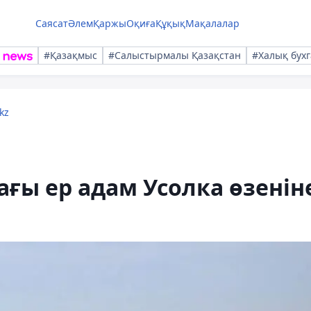
Саясат
Әлем
Қаржы
Оқиға
Құқық
Мақалалар
#Қазақмыс
#Салыстырмалы Қазақстан
#Халық бухг
kz
ағы ер адам Усолка өзенін