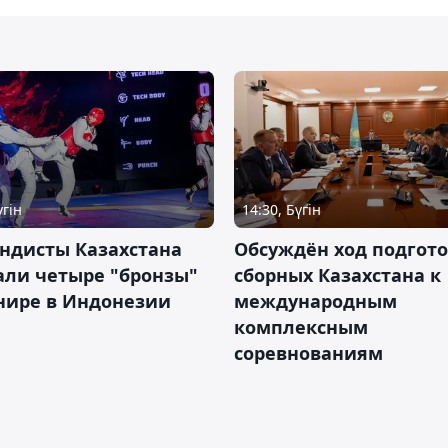
үгін
14:30, Бүгін
ндисты Казахстана
Обсуждён ход подгот
али четыре "бронзы"
сборных Казахстана к
нире в Индонезии
международным
комплексным
соревнованиям