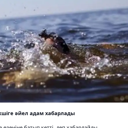
екшіге әйел адам хабарлады
 өзеніне батып кетті, деп хабарлайды