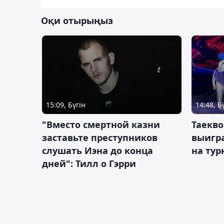
Оқи отырыңыз
15:09, Бүгін
14:48, Б
"Вместо смертной казни
Таекво
заставьте преступников
выигр
слушать Иэна до конца
на тур
дней": Тилл о Гэрри