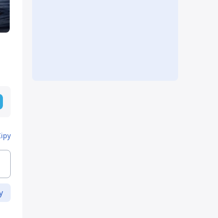
Кіру
у