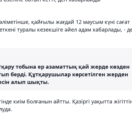
ліметінше, қайғылы жағдай 12 маусым күні сағат
кеткені туралы кезекшіге әйел адам хабарлады, - д
тқару тобына ер азаматтың қай жерде көзден
тып берді. Құтқарушылар көрсетілген жерден
есін алып шықты.
інде киім болғанын айтты. Қазіргі уақытта жігітті
луда.