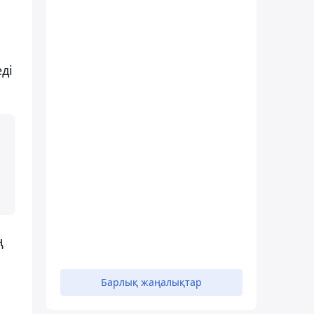
еді
ң
Барлық жаңалықтар