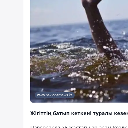
www.pavlodarnews.kz
Жігіттің батып кеткені туралы кез
Павлодарда 25 жастағы ер адам Усолка