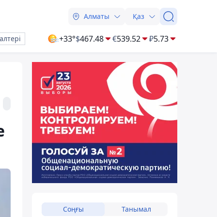
Алматы
Қаз
+33°
$
467.48
€
539.52
₽
5.73
алтері
е
Соңғы
Танымал