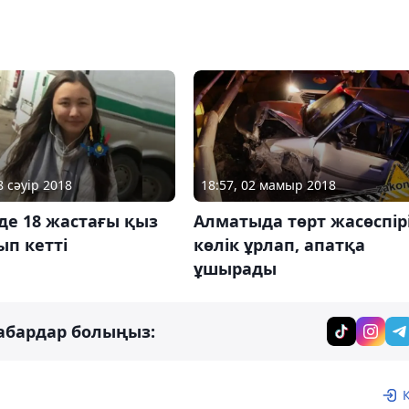
8 сәуір 2018
18:57, 02 мамыр 2018
де 18 жастағы қыз
Алматыда төрт жасөспір
п кетті
көлік ұрлап, апатқа
ұшырады
абардар болыңыз: