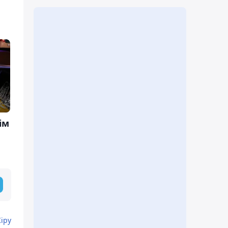
ім
Кіру