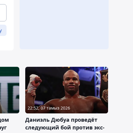
у
22:52, 07 тамыз 2026
дом
Даниэль Дюбуа проведёт
руг
следующий бой против экс-