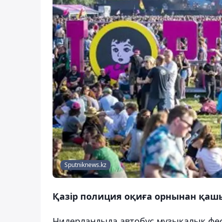
Sputniknews.kz
Қазір полиция оқиға орнынан қашы
Нидерландыда автобус музыкалық фес