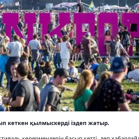
п кеткен қылмыскерді іздеп жатыр.
тиваль көрермендерін басып кетті, деп хабарлай