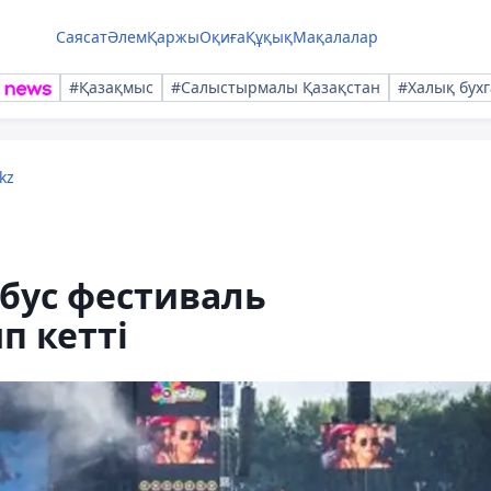
Саясат
Әлем
Қаржы
Оқиға
Құқық
Мақалалар
#Қазақмыс
#Салыстырмалы Қазақстан
#Халық бухг
kz
бус фестиваль
п кетті