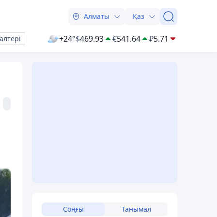
Алматы
Қаз
+24°
$
469.93
€
541.64
₽
5.71
алтері
Соңғы
Танымал