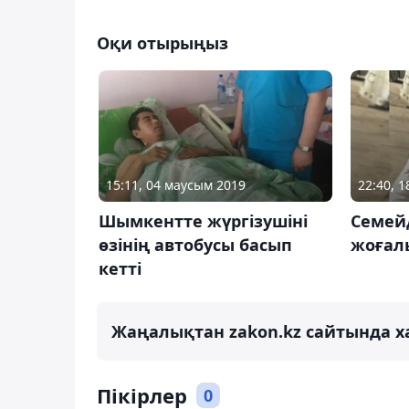
Оқи отырыңыз
15:11, 04 маусым 2019
22:40, 1
Шымкентте жүргізушіні
Семей
өзінің автобусы басып
жоғалы
кетті
Жаңалықтан zakon.kz сайтында х
Пікірлер
0