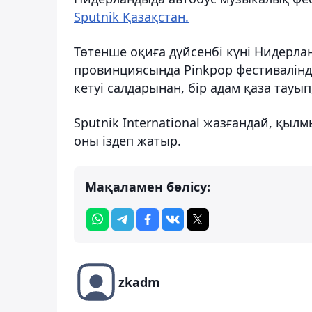
Sputnik Қазақстан.
Төтенше оқиға дүйсенбі күні Нидерл
провинциясында Pinkpop фестивалінд
кетуі салдарынан, бір адам қаза тауы
Sputnik International жазғандай, қыл
оны іздеп жатыр.
Мақаламен бөлісу:
zkadm