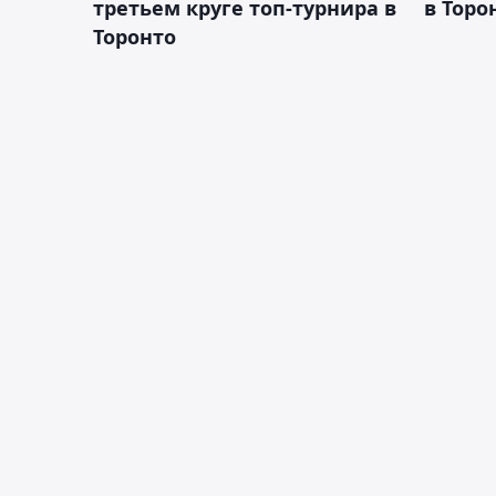
третьем круге топ-турнира в
в Торо
Торонто