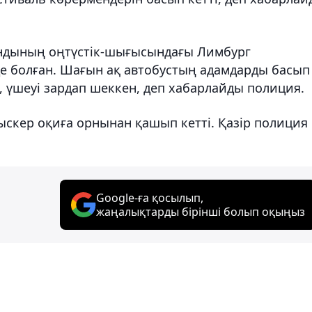
андының оңтүстік-шығысындағы Лимбург
е болған. Шағын ақ автобустың адамдарды басып
п, үшеуі зардап шеккен, деп хабарлайды полиция.
мыскер оқиға орнынан қашып кетті. Қазір полиция
Google-ға қосылып,
жаңалықтарды бірінші болып оқыңыз