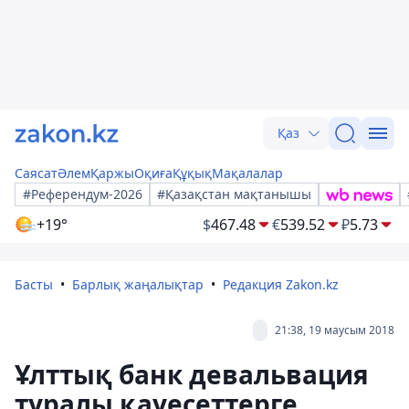
Қаз
Саясат
Әлем
Қаржы
Оқиға
Құқық
Мақалалар
#Референдум-2026
#Қазақстан мақтанышы
+19°
$
467.48
€
539.52
₽
5.73
Басты
Барлық жаңалықтар
Редакция Zakon.kz
21:38, 19 маусым 2018
Ұлттық банк девальвация
туралы қауесеттерге