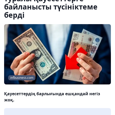
байланысты түсініктеме
берді
infbusiness.com
Қауесеттердің барлығында ешқандай негіз
жоқ.