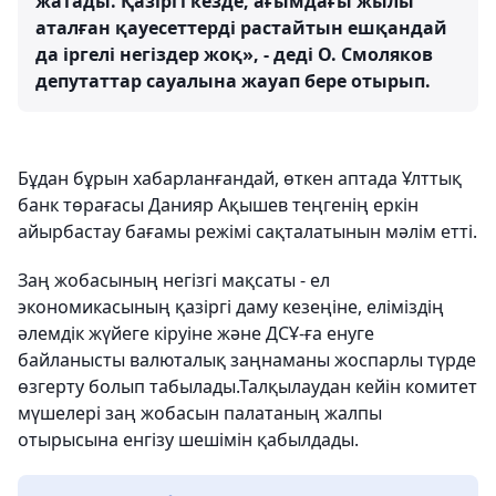
жатады. Қазіргі кезде, ағымдағы жылы
аталған қауесеттерді растайтын ешқандай
да іргелі негіздер жоқ», - деді О. Смоляков
депутаттар сауалына жауап бере отырып.
Бұдан бұрын хабарланғандай, өткен аптада Ұлттық
банк төрағасы Данияр Ақышев теңгенің еркін
айырбастау бағамы режімі сақталатынын мәлім етті.
Заң жобасының негізгі мақсаты - ел
экономикасының қазіргі даму кезеңіне, еліміздің
әлемдік жүйеге кіруіне және ДСҰ-ға енуге
байланысты валюталық заңнаманы жоспарлы түрде
өзгерту болып табылады.Талқылаудан кейін комитет
мүшелері заң жобасын палатаның жалпы
отырысына енгізу шешімін қабылдады.