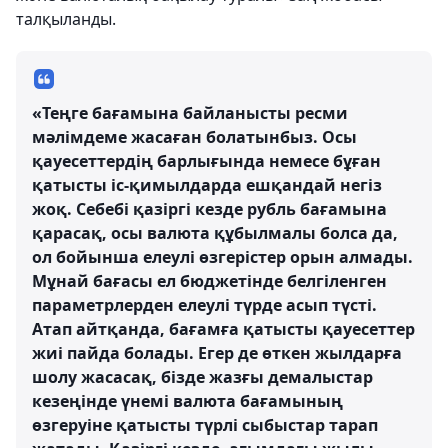
талқыланды.
«Теңге бағамына байланысты ресми
мәлімдеме жасаған болатынбыз. Осы
қауесеттердің барлығында немесе бұған
қатысты іс-қимылдарда ешқандай негіз
жоқ. Себебі қазіргі кезде рубль бағамына
қарасақ, осы валюта құбылмалы болса да,
ол бойынша елеулі өзгерістер орын алмады.
Мұнай бағасы ел бюджетінде белгіленген
параметрлерден елеулі түрде асып түсті.
Атап айтқанда, бағамға қатысты қауесеттер
жиі пайда болады. Егер де өткен жылдарға
шолу жасасақ, бізде жазғы демалыстар
кезеңінде үнемі валюта бағамының
өзгеруіне қатысты түрлі сыбыстар тарап