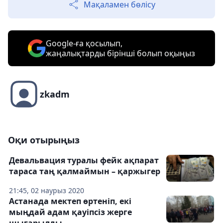
Мақаламен бөлісу
Google-ға қосылып,
жаңалықтарды бірінші болып оқыңыз
zkadm
Оқи отырыңыз
Девальвация туралы фейк ақпарат
тараса таң қалмаймын – қаржыгер
21:45, 02 наурыз 2020
Астанада мектеп өртеніп, екі
мыңдай адам қауіпсіз жерге