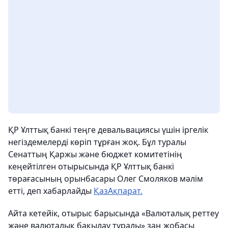
ҚР Ұлттық банкі теңге девальвациясы үшін іргелік
негіздемелерді көріп тұрған жоқ. Бұл туралы
Сенаттың Қаржы және бюджет комитетінің
кеңейтілген отырысында ҚР Ұлттық банкі
төрағасының орынбасары Олег Смоляков мәлім
етті, деп хабарлайды
ҚазАқпарат.
Айта кетейік, отырыс барысында «Валюталық реттеу
және валюталық бақылау туралы» заң жобасы