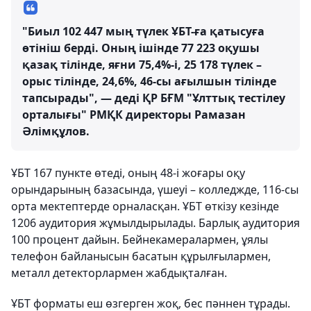
"Биыл 102 447 мың түлек ҰБТ-ға қатысуға
өтініш берді. Оның ішінде 77 223 оқушы
қазақ тілінде, яғни 75,4%-і, 25 178 түлек –
орыс тілінде, 24,6%, 46-сы ағылшын тілінде
тапсырады", — деді ҚР БҒМ "Ұлттық тестілеу
орталығы" РМҚК директоры Рамазан
Әлімқұлов.
ҰБТ 167 пункте өтеді, оның 48-і жоғары оқу
орындарының базасында, үшеуі – колледжде, 116-сы
орта мектептерде орналасқан. ҰБТ өткізу кезінде
1206 аудитория жұмылдырылады. Барлық аудитория
100 процент дайын. Бейнекамералармен, ұялы
телефон байланысын басатын құрылғылармен,
металл детекторлармен жабдықталған.
ҰБТ форматы еш өзгерген жоқ, бес пәннен тұрады.