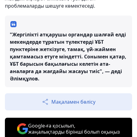
проблемаларды шешуге көмектеседі.
"Жергілікті атқарушы органдар шалғай елді
мекендерде тұратын түлектерді ҰБТ
пунктеріне жеткізуге, тамақ, үй-жаймен
қамтамасыз етуге міндетті. Сонымен қатар,
ҰБТ барысын бақылағысы келетін ата-
аналарға да жағдайы жасауы тиіс", — деді
Әлімқұлов.
Мақаламен бөлісу
Google-ға қосылып,
жаңалықтарды бірінші болып оқыңыз