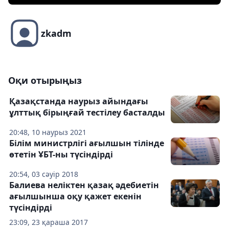
zkadm
Оқи отырыңыз
Қазақстанда наурыз айындағы
ұлттық бірыңғай тестілеу басталды
20:48, 10 наурыз 2021
Білім министрлігі ағылшын тілінде
өтетін ҰБТ-ны түсіндірді
20:54, 03 сәуір 2018
Балиева неліктен қазақ әдебиетін
ағылшынша оқу қажет екенін
түсіндірді
23:09, 23 қараша 2017