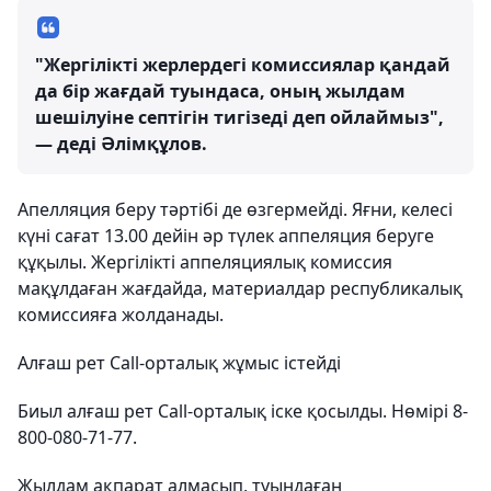
"Жергілікті жерлердегі комиссиялар қандай
да бір жағдай туындаса, оның жылдам
шешілуіне септігін тигізеді деп ойлаймыз",
— деді Әлімқұлов.
Апелляция беру тәртібі де өзгермейді. Яғни, келесі
күні сағат 13.00 дейін әр түлек аппеляция беруге
құқылы. Жергілікті аппеляциялық комиссия
мақұлдаған жағдайда, материалдар республикалық
комиссияға жолданады.
Алғаш рет Call-орталық жұмыс істейді
Биыл алғаш рет Call-орталық іске қосылды. Нөмірі 8-
800-080-71-77.
Жылдам ақпарат алмасып, туындаған