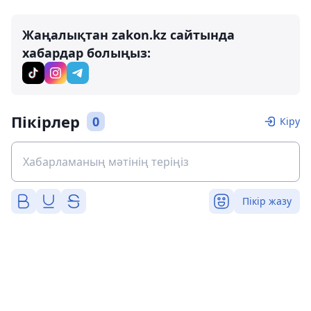
Жаңалықтан zakon.kz сайтында
хабардар болыңыз:
Пікірлер
0
Кіру
Пікір жазу