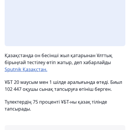
Қазақстанда он бесінші жыл қатарынан Ұлттық
бірыңғай тестілеу өтіп жатыр, деп хабарлайды
Sputnik Қазақстан.
ҰБТ 20 маусым мен 1 шілде аралығында өтеді. Биыл
102 447 оқушы сынақ тапсыруға өтініш берген.
Түлектердің 75 проценті ҰБТ-ны қазақ тілінде
тапсырады.