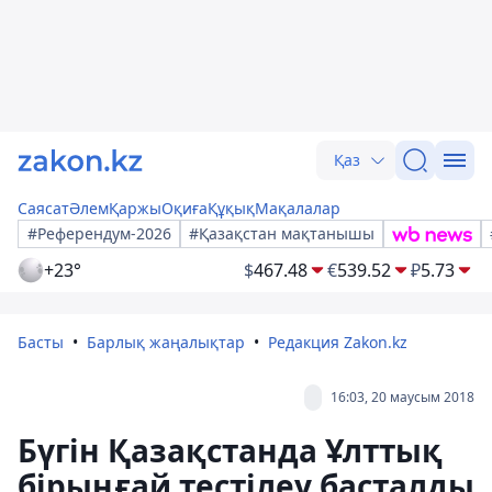
Қаз
Саясат
Әлем
Қаржы
Оқиға
Құқық
Мақалалар
#Референдум-2026
#Қазақстан мақтанышы
+23°
$
467.48
€
539.52
₽
5.73
Басты
Барлық жаңалықтар
Редакция Zakon.kz
16:03, 20 маусым 2018
Бүгін Қазақстанда Ұлттық
бірыңғай тестілеу басталды