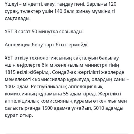
Үшеуі – міндетті, екеуі таңдау пәні. Барлығы 120
сұрақ, түлектер үшін 140 балл жинау мүмкіндігі
сақталады.
ҰБТ 3 сағат 50 минутқа созылады.
Аппеляция беру тәртібі өзгермейді
ҰБТ өткізу технологиясының сақталуын бақылау
үшін өңірлерге білім және ғылым министрлігінің
1815 өкілі жіберілді. Сондай-ақ жергілікті жерлерде
мемллекетік комиссиялар құрылуда, олардың саны –
1002 адам. Республикалық аппеляциялық
комиссияның құрамына 55 адам кіреді. Жергілікті
аппеляциялық комиссияның құрамы өткен жылмен
салыстырғанда 1500 адамға ұлғайып, 5010 адамды
құрап отыр.