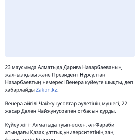
23 маусымда Алматыда Дариға Назарбаеваның
жалғыз қызы және Президент Нұрсұлтан
Назарбаевтың немересі Венера күйеуге шықты, деп
хабарлайды
Zakon.kz
.
Венера
әйгілі Чайжунусовтар әулетінің мүшесі,
22
жасар Дален Чайжунусовпен отбасын құрды.
Күйеу жігіт Алматыда туып-өскен, әл-Фараби
атындағы Қазақ ұлттық университетінің заң
факультетін бітірген.