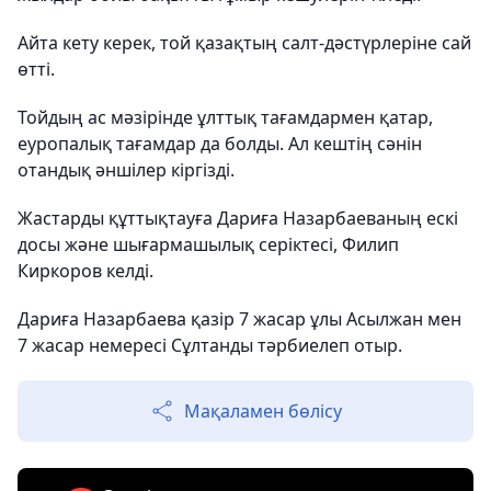
Айта кету керек, той қазақтың салт-дәстүрлеріне сай
өтті.
Тойдың ас мәзірінде ұлттық тағамдармен қатар,
еуропалық тағамдар да болды. Ал кештің сәнін
отандық әншілер кіргізді.
Жастарды құттықтауға Дариға Назарбаеваның ескі
досы және шығармашылық серіктесі, Филип
Киркоров келді.
Дариға Назарбаева қазір 7 жасар ұлы Асылжан мен
7 жасар немересі Сұлтанды тәрбиелеп отыр.
Мақаламен бөлісу