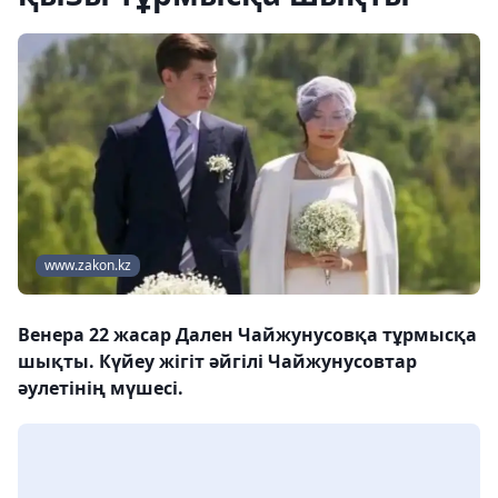
www.zakon.kz
Венера 22 жасар Дален Чайжунусовқа тұрмысқа
шықты. Күйеу жігіт әйгілі Чайжунусовтар
әулетінің мүшесі.