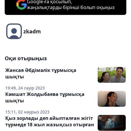
Google-ға қосылып,
жаңалықтарды бірінші болып оқыңыз
zkadm
Оқи отырыңыз
Жансая Әбдімәлік тұрмысқа
шықты
19:49, 24 сәуір 2023
Кәмшат Жолдыбаева тұрмысқа
шықты
15:11, 02 наурыз 2023
Қыз зорлады деп айыпталған жігіт
түрмеде 18 жыл жазықсыз отырған