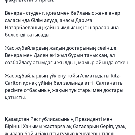
Венера - студент, қоғаммен байланыс және өнер
саласында білім алуда, анасы Дариға
Назарбаеваның қайырымдылық іс-шараларына
белсенді қатысады.
Жас жұбайлардың жақын достарының сөзінше,
Венера мен Дален екі жыл бұрын танысқан, ал
сөзбайласу ағымдағы жылдың мамыр айында өткен.
Жас жұбайлардың үйлену тойы Алматыдағы Ritz-
Carlton қонақ үйінің бал залында өтті. Салтанатты
рәсімге отбасының жақын туыстары мен достары
қатысты.
Қазақстан Республикасының Президенті мен
Бірінші Ханымы жастарға ақ баталарын беріп, ұзақ
жылдар бойы бақытты ғұмыр кешулерін тіледі.