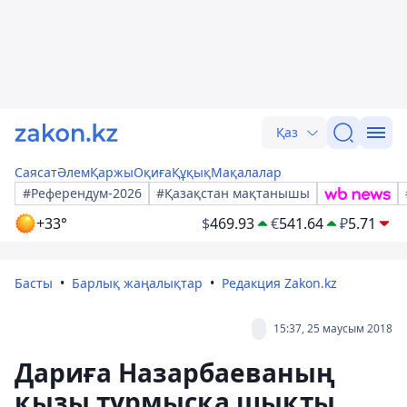
Қаз
Саясат
Әлем
Қаржы
Оқиға
Құқық
Мақалалар
#Референдум-2026
#Қазақстан мақтанышы
+33°
$
469.93
€
541.64
₽
5.71
Басты
Барлық жаңалықтар
Редакция Zakon.kz
15:37, 25 маусым 2018
Дариға Назарбаеваның
қызы тұрмысқа шықты