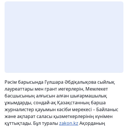
Рәсім барысында Гүлшара Әбдіқалықова сыйлық
лауреаттары мен грант иегерлерін, Мемлекет
басшысының алғысын алған шығармашылық
ұжымдарды, сондай-ақ Қазақстанның барша
журналистер қауымын кәсіби мерекесі – Байланыс
және ақпарат саласы қызметкерлерінің күнімен
құттықтады. Бұл туралы
zakon.kz
Ақорданың