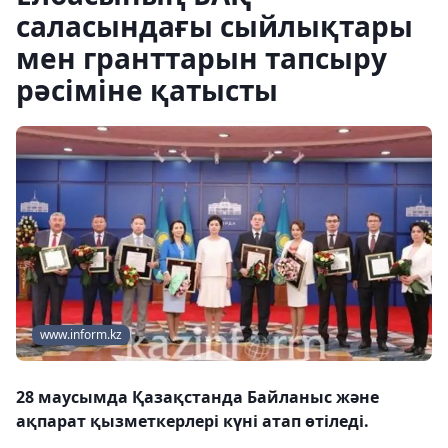
саласындағы сыйлықтары
мен гранттарын тапсыру
рәсіміне қатысты
www.inform.kz
28 маусымда Қазақстанда Байланыс және
ақпарат қызметкерлері күні атап өтіледі.