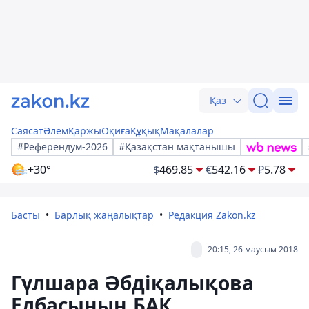
Қаз
Саясат
Әлем
Қаржы
Оқиға
Құқық
Мақалалар
#Референдум-2026
#Қазақстан мақтанышы
+30°
$
469.85
€
542.16
₽
5.78
Басты
Барлық жаңалықтар
Редакция Zakon.kz
20:15, 26 маусым 2018
Гүлшара Әбдіқалықова
Елбасының БАҚ