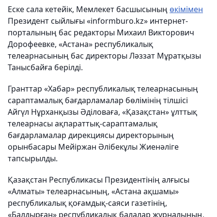
Еске сала кетейік, Мемлекет басшысының
өкімімен
Президент сыйлығы «іnformburo.kz» интернет-
порталының бас редакторы Михаил Викторович
Дорофеевке, «Астана» республикалық
телеарнасының бас директоры Ләззат Мұратқызы
Танысбайға берілді.
Гранттар «Хабар» республикалық телеарнасының
сараптамалық бағдарламалар бөлімінің тілшісі
Айгүл Нұрханқызы Әділоваға, «Қазақстан» ұлттық
телеарнасы ақпараттық-сараптамалық
бағдарламалар дирекциясы директорының
орынбасары Мейіржан Әлібекұлы Жиенәліге
тапсырылды.
Қазақстан Республикасы Президентінің алғысы
«Алматы» телеарнасының, «Астана ақшамы»
республикалық қоғамдық-саяси газетінің,
«Балдырған» республикалық балалар журналының,