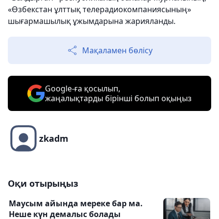
«Өзбекстан ұлттық телерадиокомпаниясының»
шығармашылық ұжымдарына жарияланды.
Мақаламен бөлісу
Google-ға қосылып,
жаңалықтарды бірінші болып оқыңыз
zkadm
Оқи отырыңыз
Маусым айында мереке бар ма.
Неше күн демалыс болады