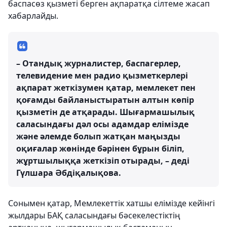
баспасөз қызметі берген ақпаратқа сілтеме жасап
хабарлайды.
– Отандық журналистер, баспагерлер,
телевидение мен радио қызметкерлері
ақпарат жеткізумен қатар, мемлекет пен
қоғамды байланыстыратын алтын көпір
қызметін де атқарады. Шығармашылық
саласындағы дәл осы адамдар елімізде
және әлемде болып жатқан маңызды
оқиғалар жөнінде бәрінен бұрын біліп,
жұртшылыққа жеткізіп отырады, – деді
Гүлшара Әбдіқалықова.
Сонымен қатар, Мемлекеттік хатшы елімізде кейінгі
жылдары БАҚ саласындағы бәсекелестіктің