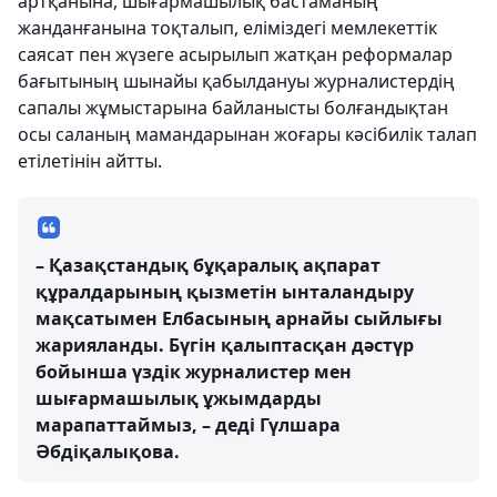
артқанына, шығармашылық бастаманың
жанданғанына тоқталып, еліміздегі мемлекеттік
саясат пен жүзеге асырылып жатқан реформалар
бағытының шынайы қабылдануы журналистердің
сапалы жұмыстарына байланысты болғандықтан
осы саланың мамандарынан жоғары кәсібилік талап
етілетінін айтты.
– Қазақстандық бұқаралық ақпарат
құралдарының қызметін ынталандыру
мақсатымен Елбасының арнайы сыйлығы
жарияланды. Бүгін қалыптасқан дәстүр
бойынша үздік журналистер мен
шығармашылық ұжымдарды
марапаттаймыз, – деді Гүлшара
Әбдіқалықова.