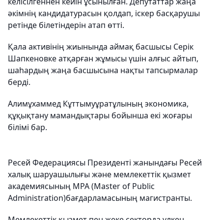
келісілгеннен кейін ұсынылған. Депутаттар жаңа
әкімнің кандидатурасын қолдап, іскер басқарушы
ретінде білетіндерін атап өтті.
Қала активінің жиынында аймақ басшысы Серік
Шапкеновке атқарған жұмысы үшін алғыс айтып,
шаһардың жаңа басшысына нақты тапсырмалар
берді.
Алимұхаммед Кұттымуұратұлының экономика,
құқықтану мамандықтары бойынша екі жоғары
білімі бар.
Ресей Федерациясы Президенті жанындағы Ресей
халық шаруашылығы және мемлекеттік қызмет
академиясының MPA (Master of Public
Administration)бағдарламасының магистранты.
Мемлекеттік қызмет пен жеке секторда үлкен