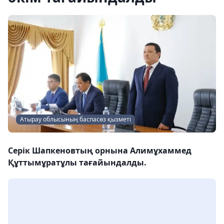
Атырау облысының баспасөз қызметі
Серік Шапкеновтың орнына Алимұхаммед
Құттымұратұлы тағайындалды.