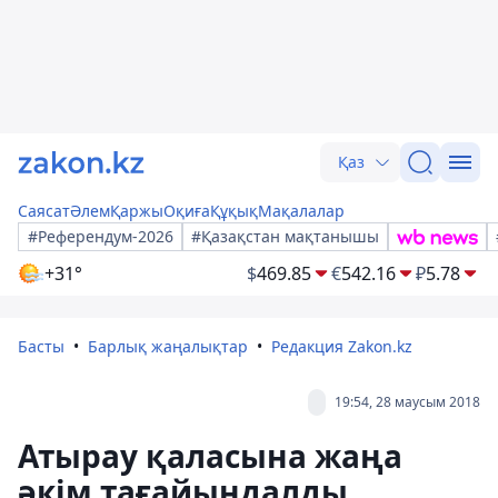
Қаз
Саясат
Әлем
Қаржы
Оқиға
Құқық
Мақалалар
#Референдум-2026
#Қазақстан мақтанышы
+31°
$
469.85
€
542.16
₽
5.78
Басты
Барлық жаңалықтар
Редакция Zakon.kz
19:54, 28 маусым 2018
Атырау қаласына жаңа
әкім тағайындалды