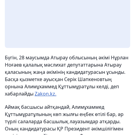
Бүгін, 28 маусымда Атырау облысының әкімі Нұрлан
Ноғаев қалалық мәслихат депутаттарына Атырау
қаласының жаңа әкімінің кандидатурасын ұсынды.
Басқа қызметке ауысқан Серік Шапкеновтың
орнына Алимұхаммед Құттымұратұлы келді, деп
хабарлайды
Zakon.kz.
Аймақ басшысы айтқандай, Алимұхаммед
Құттымұратұлының көп жылғы еңбек өтілі бар, әр
түрлі салаларда басшылық лауазымдар атқарды.
Оның кандидатурасы ҚР Президент әкімшілігімен