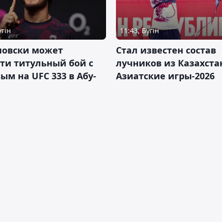
үгін
11:43, Бүгін
новски может
Стал известен состав
ти титульный бой с
лучников из Казахста
ым на UFC 333 в Абу-
Азиатские игры-2026