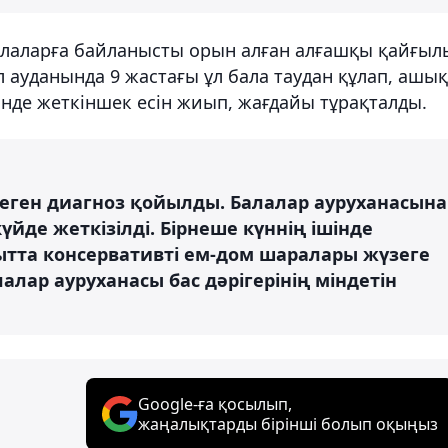
 балаларға байланысты орын алған алғашқы қайғыл
л ауданында 9 жастағы ұл бала таудан құлап, ашық
інде жеткіншек есін жиып, жағдайы тұрақталды.
еген диагноз қойылды. Балалар ауруханасына
үйде жеткізілді. Бірнеше күннің ішінде
ытта консервативті ем-дом шаралары жүзеге
алар ауруханасы бас дәрігерінің міндетін
Google-ға қосылып,
жаңалықтарды бірінші болып оқыңыз