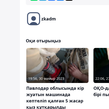
zkadm
Оқи отырыңыз
19:56, 30 мамыр 2023
22:06, 
Павлодар облысында кір
ОҚО-да
жуатын машинада
бірі п
кептеліп қалған 5 жасар
қыз құтқарылды