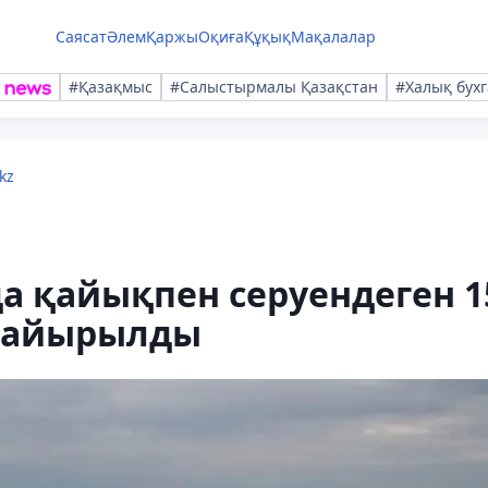
Саясат
Әлем
Қаржы
Оқиға
Құқық
Мақалалар
#Қазақмыс
#Салыстырмалы Қазақстан
#Халық бухг
kz
а қайықпен серуендеген 1
н айырылды