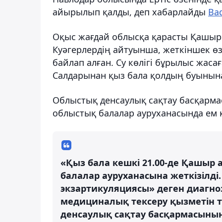
айырылып қалды, деп хабарлайды
Baq
Оқыс жағдай облысқа қарасты Қашыр
Куәгерлердің айтуынша, жеткіншек өз
байлап алған. Су көлігі бұрылыс жаса
Салдарынан қыз бала қолдың буынынан 
Облыстық денсаулық сақтау басқарм
облыстық балалар ауруханасында ем 
«Қыз бала кешкі 21.00-де Қашыр
балалар ауруханасына жеткізілді
экзартикуляциясы» деген диагн
медициналық тексеру қызметін т
денсаулық сақтау басқармасының