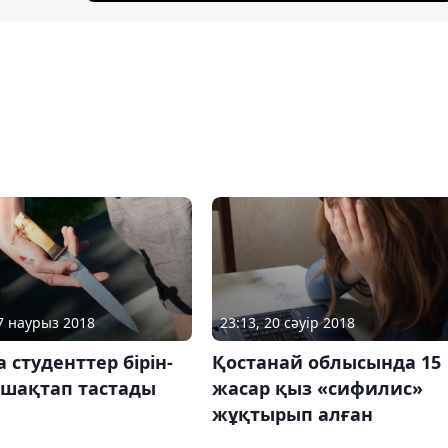
27 наурыз 2018
23:13, 20 сәуір 2018
 студенттер бірін-
Қостанай облысында 15
ышақтап тастады
жасар қыз «сифилис»
жұқтырып алған