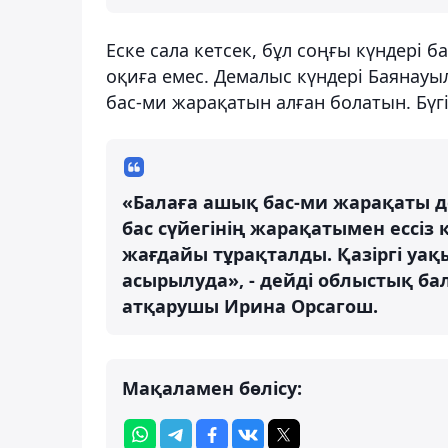
Еске сала кетсек, бұл соңғы күндері
оқиға емес. Демалыс күндері Баянауы
бас-ми жарақатын алған болатын. Бүг
«Балаға ашық бас-ми жарақаты д
бас сүйегінің жарақатымен ессіз к
жағдайы тұрақталды. Қазіргі уақ
асырылуда», - дейді облыстық бал
атқарушы Ирина Орсагош.
Мақаламен бөлісу: