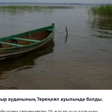
шыр ауданының Тереңкөл ауылында болды.
айықпен серуендеген 15 жасар қыз қолынан