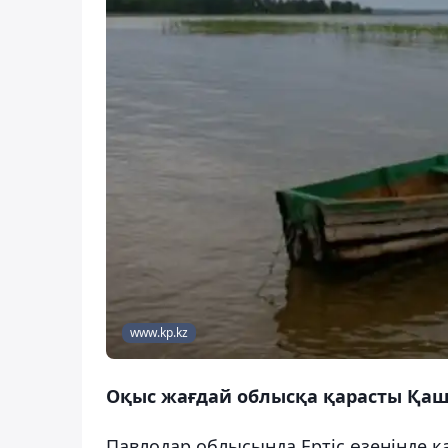
www.kp.kz
Оқыс жағдай облысқа қарасты Қа
Павлодар облысында Ертіс өзенінде қ