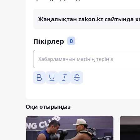
Жаңалықтан zakon.kz сайтында х
Пікірлер
0
Оқи отырыңыз