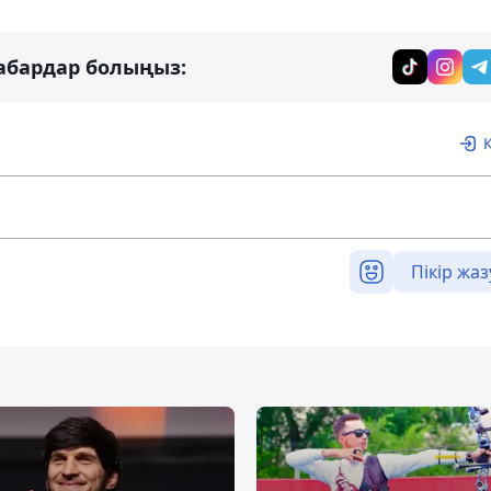
абардар болыңыз:
Пікір жаз