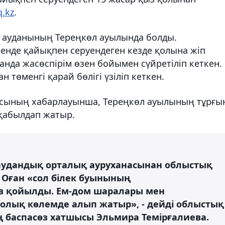
.kz
.
 ауданының Тереңкөл ауылында болды.
енде қайықпен серуендеген кезде қолына жіп
ғанда жасөспірім өзен бойымен сүйретіліп кеткен.
төменгі қарай бөлігі үзіліп кеткен.
асының хабарлауынша, Тереңкөл ауылының тұрғы
қабылдап жатыр.
 аудандық орталық ауруханасынан облыстық
. Оған «сол білек буынының
оз қойылды. Ем-дом шаралары мен
олық көлемде алып жатыр», - дейді облыстық
 баспасөз хатшысы Эльмира Темірғалиева.