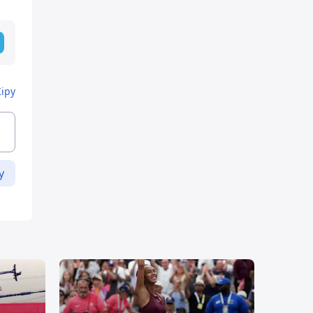
Кіру
у