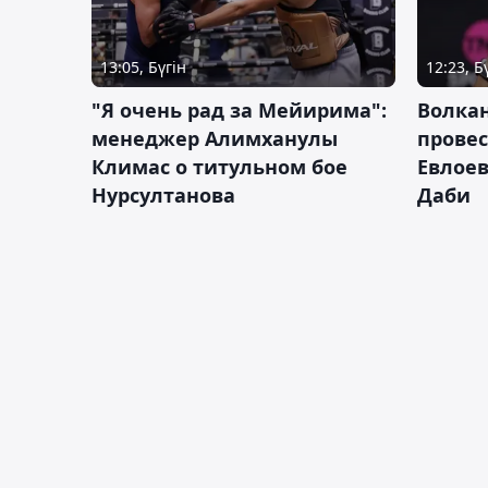
13:05, Бүгін
12:23, Б
"Я очень рад за Мейирима":
Волка
менеджер Алимханулы
провес
Климас о титульном бое
Евлоев
Нурсултанова
Даби