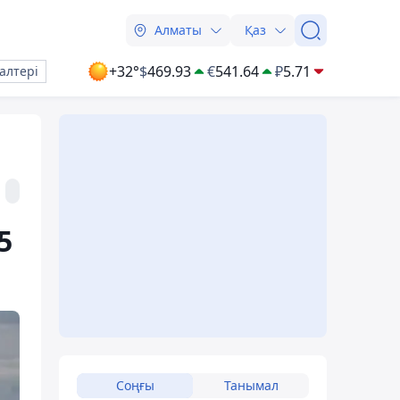
Алматы
Қаз
+32°
$
469.93
€
541.64
₽
5.71
алтері
5
Соңғы
Танымал