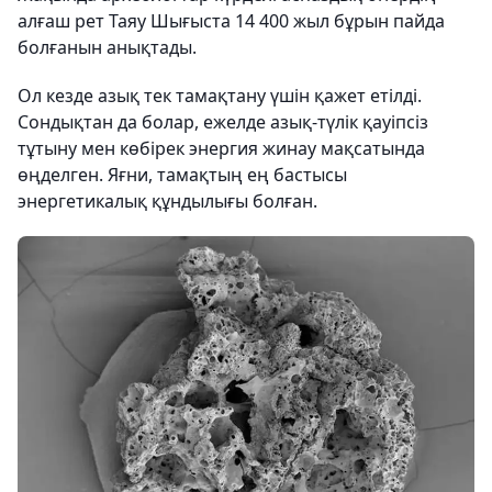
алғаш рет Таяу Шығыста 14 400 жыл бұрын пайда
болғанын анықтады.
Ол кезде азық тек тамақтану үшін қажет етілді.
Сондықтан да болар, ежелде азық-түлік қауіпсіз
тұтыну мен көбірек энергия жинау мақсатында
өңделген. Яғни, тамақтың ең бастысы
энергетикалық құндылығы болған.