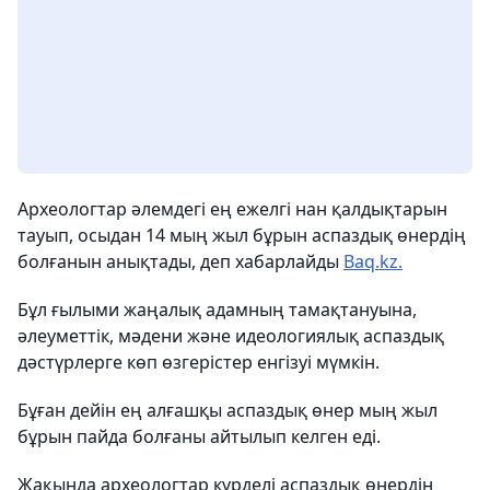
Археологтар әлемдегі ең ежелгі нан қалдықтарын
тауып, осыдан 14 мың жыл бұрын аспаздық өнердің
болғанын анықтады, деп хабарлайды
Baq.kz.
Бұл ғылыми жаңалық адамның тамақтануына,
әлеуметтік, мәдени және идеологиялық аспаздық
дәстүрлерге көп өзгерістер енгізуі мүмкін.
Бұған дейін ең алғашқы аспаздық өнер мың жыл
бұрын пайда болғаны айтылып келген еді.
Жақында археологтар күрделі аспаздық өнердің