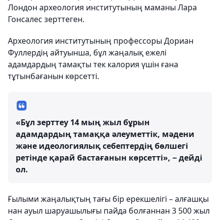
Лондон археология институтының маманы Лара
Гонсалес зерттеген.
Археология институтының профессоры Дориан
Фуллердің айтуынша, бұл жаңалық ежелі
адамдардың тамақты тек калория үшін ғана
тұтынбағанын көрсетті.
«Бұл зерттеу 14 мың жыл бұрын
адамдардың тамаққа әлеуметтік, мәдени
және идеологиялық себептердің бөлшегі
ретінде қарай бастағанын көрсетті», − дейді
ол.
Ғылыми жаңалықтың тағы бір ерекшелігі – алғашқы
нан ауыл шаруашылығы пайда болғаннан 3 500 жыл