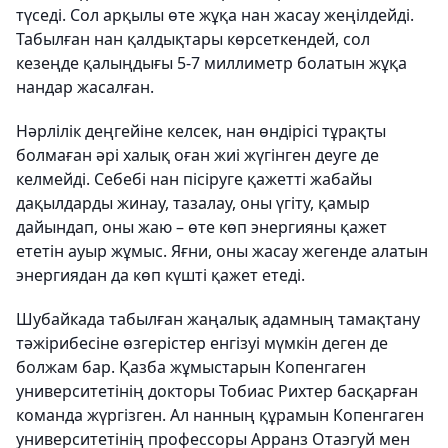
түседі. Сол арқылы өте жұқа нан жасау жеңілдейді.
Табылған нан қалдықтары көрсеткендей, сол
кезеңде қалыңдығы 5-7 миллиметр болатын жұқа
нандар жасалған.
Нәрлілік деңгейіне келсек, нан өндірісі тұрақты
болмаған әрі халық оған жиі жүгінген деуге де
келмейді. Себебі нан пісіруге қажетті жабайы
дақылдарды жинау, тазалау, оны үгіту, қамыр
дайындап, оны жаю – өте көп энергияны қажет
ететін ауыр жұмыс. Яғни, оны жасау жегенде алатын
энергиядан да көп күшті қажет етеді.
Шубайкада табылған жаңалық адамның тамақтану
тәжірибесіне өзгерістер енгізуі мүмкін деген де
болжам бар. Қазба жұмыстарын Копенгаген
университетінің докторы Тобиас Рихтер басқарған
команда жүргізген. Ал нанның құрамын Копенгаген
университетінің профессоры Арранз Отаэгуй мен