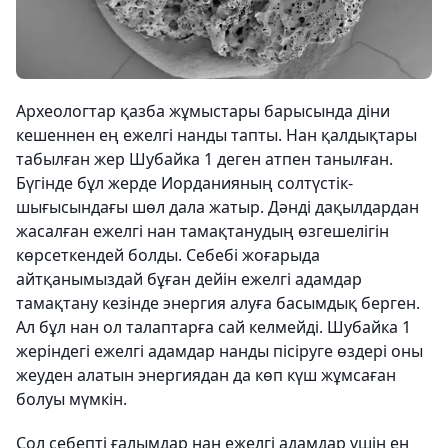
Археологтар қазба жұмыстары барысында діни
кешеннен ең ежелгі нанды тапты. Нан қалдықтары
табылған жер Шубайка 1 деген атпен танылған.
Бүгінде бұл жерде Иорданияның солтүстік-
шығысындағы шөл дала жатыр. Дәнді дақылдардан
жасалған ежелгі нан тамақтанудың өзгешелігін
көрсеткендей болды. Себебі жоғарыда
айтқанымыздай бұған дейін ежелгі адамдар
тамақтану кезінде энергия алуға басымдық берген.
Ал бұл нан ол талаптарға сай келмейді. Шубайка 1
жеріндегі ежелгі адамдар нанды пісіруге өздері оны
жеуден алатын энергиядан да көп күш жұмсаған
болуы мүмкін.
Сол себепті ғалымдар нан ежелгі адамдар үшін ең