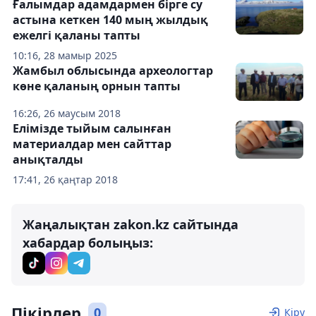
Ғалымдар адамдармен бірге су
астына кеткен 140 мың жылдық
ежелгі қаланы тапты
10:16, 28 мамыр 2025
Жамбыл облысында археологтар
көне қаланың орнын тапты
16:26, 26 маусым 2018
Елімізде тыйым салынған
материалдар мен сайттар
анықталды
17:41, 26 қаңтар 2018
Жаңалықтан zakon.kz сайтында
хабардар болыңыз:
Пікірлер
0
Кіру