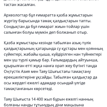
тастан жасалған.
Археологтар бұл ғимаратта қазба жұмыстарын
жүргізу барысында тамақ қалдықтарын тапты.
Сондықтан да бұл ғимарат жиын-тойлар үшін
салынған болуы мүмкін деп болжанып отыр.
Қазба жұмыстары кезінде табылған азық-түлік
қалдықтарының қатарында су құстары мен қоянның
сүйектері, жабайы қыша, күйдірілген нан түйнектері
мен үш түрлі қамыр бар. Ғалымдардың айтуынша,
қуырылған етті жұқа нанға орап жеу бүгінгі таңда
Оңтүстік Азия мен Таяу Шығыстағы тамақтану
ерекшеліктеріне ұқсайды. Табылған қалдықтар да
осы жердегі ежелгі адамдар осындай үлгіде
тамақтанғанын көрсетеді.
Таяу Шығыста 14 400 жыл бұрын ежелгі нанның
болғаны нанды тұтынудың діни маңызына