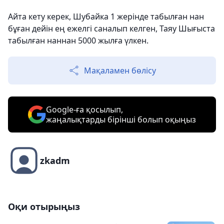
Айта кету керек, Шубайка 1 жерінде табылған нан
бұған дейін ең ежелгі саналып келген, Таяу Шығыста
табылған наннан 5000 жылға үлкен.
Мақаламен бөлісу
Google-ға қосылып,
жаңалықтарды бірінші болып оқыңыз
zkadm
Оқи отырыңыз