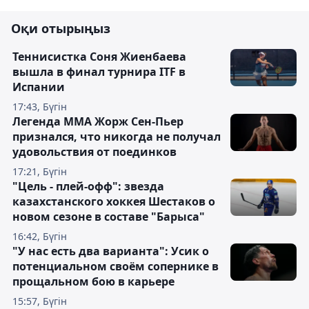
Оқи отырыңыз
Теннисистка Соня Жиенбаева
вышла в финал турнира ITF в
Испании
17:43, Бүгін
Легенда ММА Жорж Сен-Пьер
признался, что никогда не получал
удовольствия от поединков
17:21, Бүгін
"Цель - плей-офф": звезда
казахстанского хоккея Шестаков о
новом сезоне в составе "Барыса"
16:42, Бүгін
"У нас есть два варианта": Усик о
потенциальном своём сопернике в
прощальном бою в карьере
15:57, Бүгін