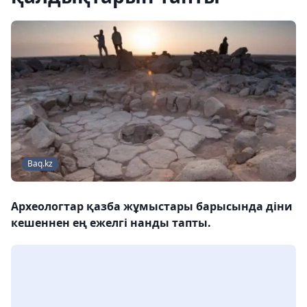
Baq.kz
Археологтар қазба жұмыстары барысында діни
кешеннен ең ежелгі нанды тапты.