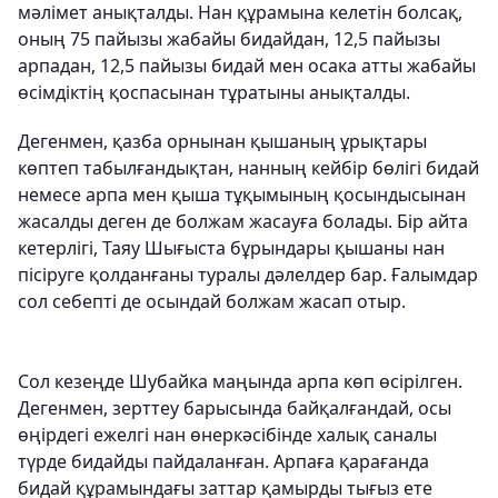
мәлімет анықталды. Нан құрамына келетін болсақ,
оның 75 пайызы жабайы бидайдан, 12,5 пайызы
арпадан, 12,5 пайызы бидай мен осака атты жабайы
өсімдіктің қоспасынан тұратыны анықталды.
Дегенмен, қазба орнынан қышаның ұрықтары
көптеп табылғандықтан, нанның кейбір бөлігі бидай
немесе арпа мен қыша тұқымының қосындысынан
жасалды деген де болжам жасауға болады. Бір айта
кетерлігі, Таяу Шығыста бұрындары қышаны нан
пісіруге қолданғаны туралы дәлелдер бар. Ғалымдар
сол себепті де осындай болжам жасап отыр.
Сол кезеңде Шубайка маңында арпа көп өсірілген.
Дегенмен, зерттеу барысында байқалғандай, осы
өңірдегі ежелгі нан өнеркәсібінде халық саналы
түрде бидайды пайдаланған. Арпаға қарағанда
бидай құрамындағы заттар қамырды тығыз ете