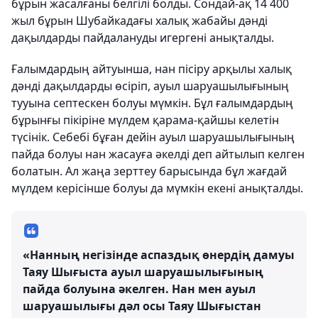
бұрын жасалғаны белгілі болды. Сондай-ақ 14 400
жыл бұрын Шубайкадағы халық жабайы дәнді
дақылдарды пайдалануды игергені анықталды.
Ғалымдардың айтуынша, нан пісіру арқылы халық
дәнді дақылдарды өсіріп, ауыл шаруашылығының
тууына септескен болуы мүмкін. Бұл ғалымдардың
бұрынғы пікіріне мүлдем қарама-қайшы келетін
түсінік. Себебі бұған дейін ауыл шаруашылығының
пайда болуы нан жасауға әкелді деп айтылып келген
болатын. Ал жаңа зерттеу барысында бұл жағдай
мүлдем керісінше болуы да мүмкін екені анықталды.
«Нанның негізінде аспаздық өнердің дамуы
Таяу Шығыста ауыл шаруашылығының
пайда болуына әкелген. Нан мен ауыл
шаруашылығы дәл осы Таяу Шығыстан