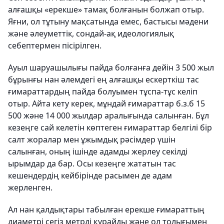
алғашқы «ерекше» тамақ болғанын болжап отыр.
Яғни, ол тұтыну мақсатында емес, бастысы мәдени
және әлеуметтік, сондай-ақ идеологиялық
себептермен пісірілген.
Ауыл шаруашылығы пайда болғанға дейін 3 500 жыл
бұрынғы нан әлемдегі ең алғашқы ескерткіш тас
ғимараттардың пайда болуымен тұспа-тұс келіп
отыр. Айта кету керек, мұндай ғимараттар б.з.б 15
500 және 14 000 жылдар аралығында салынған. Бұл
кезеңге сай келетін көптеген ғимараттар белгілі бір
салт жоралар мен ұжымдық рәсімдер үшін
салынған, оның ішінде адамды жерлеу секілді
ырымдар да бар. Осы кезеңге жататын тас
кешендердің кейбірінде расымен де адам
жерленген.
Ал нан қалдықтары табылған ерекше ғимараттың
диаметрі сегіз метрді құрайды және ол толығымен