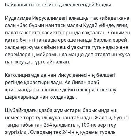
байланысты генезисті дәлелдегендей болды.
Иудаизмде Иерусалимдегі алғашқы тас ғибадатхана
салынбас бұрын нан тасымалды Құдай үйінде, яғни,
палатка іспетті қасиетті орында сақталған. Сонымен
қатар бүгінгі таңда да ерекше нанды барлық еврей
халқы әр жұма сайын кешкі уақытта тұтынады және
еврейлердің мейрамында маццо деп аталатын жұқа
нан жеу дәстүрге айналған.
Католицизмде де нан Иисус денесінің бөлшегі
ретінде қарастырылады. Ал Ливан араб
христиандары әлі күнге дейін өлілерді еске алу
шараларында нан қолданады.
Шубайкадағы қазба жұмыстары барысында үш
немесе төрт түрлі жұқа нан табылды. Жалпы, бүгінгі
таңда табылған 254 қалдықтың 100-не зерттеу
жүргізілді. Олардың тек 24–інің құрамы туралы