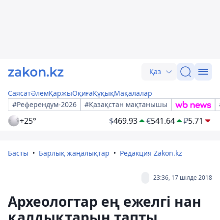
Қаз
Саясат
Әлем
Қаржы
Оқиға
Құқық
Мақалалар
#Референдум-2026
#Қазақстан мақтанышы
+25°
$
469.93
€
541.64
₽
5.71
Басты
Барлық жаңалықтар
Редакция Zakon.kz
23:36, 17 шілде 2018
Археологтар ең ежелгі нан
қалдықтарын тапты