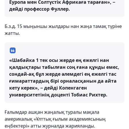
Еуропа мен Солтүстік Африкаға тараған», −
дейді профессор Фуллер.
Б.з.д. 15 мыңыншы жылдары нан жаңа тамақ түріне
жатты.
«Шабайка 1 тек осы жерде ең ежелгі нан
қалдықтары табылған соң ғана құнды емес,
сондай-ақ бұл жерде әлемдегі ең ежелгі тас
ғимараттардың бірі орналасқанын да айта
кету керек», − дейді Копенгаген
университетінің доценті Тобиас Рихтер.
Ғалымдар ашқан жаңалық туралы мақала
америкалық «Ұлттық ғылым академиясының
еңбектері» атты журналда жарияланды.